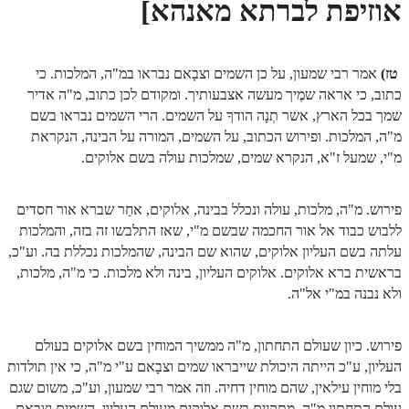
אוזיפת לברתא מאנהא]
ספר הזוהר – ויקרא
ספר הזוהר הקדוש זוהר ויקרא השקפה
טז)
אמר רבי שמעון, על כן השמים וצבָאם נבראו במ"ה, המלכות. כי
כתוב, כי אראה שמֶיך מעשה אצבעותיך. ומקודם לכן כתוב, מ"ה אדיר
ספר הזוהר הקדוש זוהר ויקרא מתקדמים
שמך בכל הארץ, אשר תְנָה הודךָ על השמים. הרי השמים נבראו בשם
זוהר צו מתחילים
מ"ה, המלכות. ופירוש הכתוב, על השמים, המורה על הבינה, הנקראת
מ"י, שמעל ז"א, הנקרא שמים, שמלכות עולה בשם אלוקים.
זוהר צו מתקדמים
פרשת שמיני מתחילים
פירוש. מ"ה, מלכות, עולה ונכלל בבינה, אלוקים, אחַר שברא אור חסדים
ללבוש כבוד אל אור החכמה שבשם מ"י, שאז התלבשו זה בזה, והמלכות
פרשת שמיני מתקדמים
עלתה בשם העליון אלוקים, שהוא שם הבינה, שהמלכות נכללת בה. וע"כ,
ספר הזוהר פרשת תזריע למתחילים
בראשית ברא אלוקים. אלוקים העליון, בינה ולא מלכות. כי מ"ה, מלכות,
ולא נבנה במ"י אל"ה.
ספר הזוהר פרשת תזריע למתקדמים
זוהר מצורע מתחילים
פירוש. כיון שעולם התחתון, מ"ה ממשיך המוחין בשם אלוקים בעולם
זוהר מצורע למתקדמים
העליון, ע"כ הייתה היכולת שייבראו שמים וצבָאם ע"י מ"ה, כי אין תולדות
בלי מוחין עילאין, שהם מוחין דחיה. וזה אמר רבי שמעון, וע"כ, משום שגם
זוהר אחרי מות למתחילים
עולם התחתון מ"ה, מתקיים בשם אלוקים מעולם העליון, השמים וצבאם