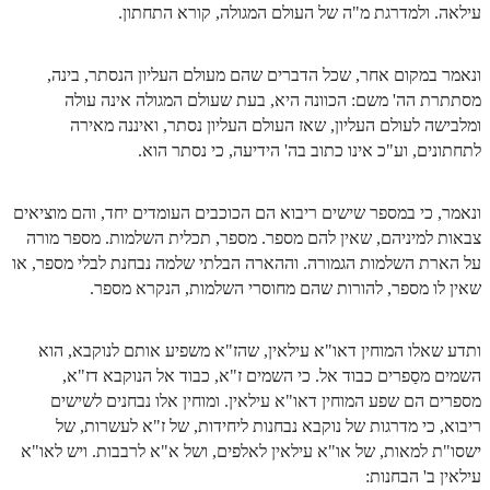
עילאה. ולמדרגת מ"ה של העולם המגולה, קורא התחתון.
ונאמר במקום אחר, שכל הדברים שהם מעולם העליון הנסתר, בינה,
מסתתרת הה' משם: הכוונה היא, בעת שעולם המגולה אינה עולה
ומלבישה לעולם העליון, שאז העולם העליון נסתר, ואיננה מאירה
לתחתונים, וע"כ אינו כתוב בה' הידיעה, כי נסתר הוא.
ונאמר, כי במספר שישים ריבוא הם הכוכבים העומדים יחד, והם מוציאים
צבאות למיניהם, שאין להם מספר. מספר, תכלית השלמות. מספר מורה
על הארת השלמות הגמורה. וההארה הבלתי שלמה נבחנת לבלי מספר, או
שאין לו מספר, להורות שהם מחוסרי השלמות, הנקרא מספר.
ותדע שאלו המוחין דאו"א עילאין, שהז"א משפיע אותם לנוקבא, הוא
השמים מסַפרים כבוד אל. כי השמים ז"א, כבוד אל הנוקבא דז"א,
מספרים הם שפע המוחין דאו"א עילאין. ומוחין אלו נבחנים לשישים
ריבוא, כי מדרגות של נוקבא נבחנות ליחידות, של ז"א לעשרות, של
ישסו"ת למאות, של או"א עילאין לאלפים, ושל א"א לרבבות. ויש לאו"א
עילאין ב' הבחנות: