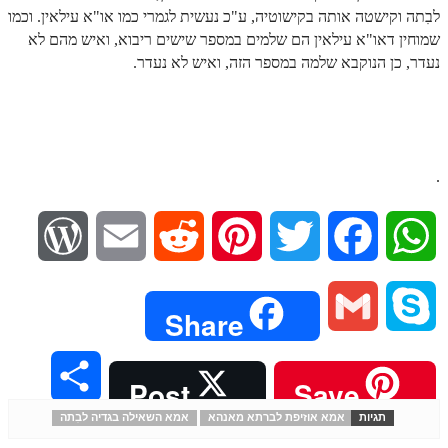
לבִתה וקישטה אותה בקישוטיה, ע"כ נעשית לגמרי כמו או"א עילאין. וכמו
שמוחין דאו"א עילאין הם שלמים במספר שישים ריבוא, ואיש מהם לא
נעדר, כן הנוקבא שלמה במספר הזה, ואיש לא נעדר.
.
W
E
R
P
T
F
W
o
m
e
i
w
a
h
G
S
Share
r
a
d
n
i
c
a
m
k
S
Post
Save
d
i
d
t
t
e
t
a
y
תגיות
אמא אוזיפת לברתא מאנהא
אמא השאילה בגדיה לבִתה
h
P
l
i
e
t
b
s