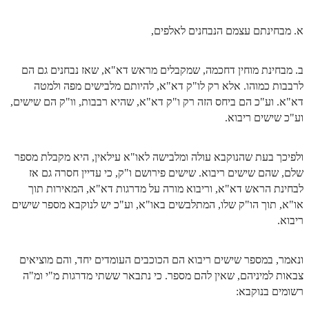
א. מבחינתם עצמם הנבחנים לאלפים,
ב. מבחינת מוחין דחכמה, שמקבלים מראש דא"א, שאז נבחנים גם הם
לרבבות כמוהו. אלא רק לו"ק דא"א, להיותם מלבישים מפה ולמטה
דא"א. וע"כ הם ביחס הזה רק ו"ק דא"א, שהיא רבבות, וו"ק הם שישים,
וע"כ שישים ריבוא.
ולפיכך בעת שהנוקבא עולה ומלבישה לאו"א עילאין, היא מקבלת מספר
שלם, שהם שישים ריבוא. שישים פירושם ו"ק, כי עדיין חסרה גם אז
לבחינת הראש דא"א, וריבוא מורה על מדרגות דא"א, המאירות תוך
או"א, תוך הו"ק שלו, המתלבשים באו"א, וע"כ יש לנוקבא מספר שישים
ריבוא.
ונאמר, במספר שישים ריבוא הם הכוכבים העומדים יחד, והם מוציאים
צבאות למיניהם, שאין להם מספר. כי נתבאר ששתי מדרגות מ"י ומ"ה
רשומים בנוקבא: