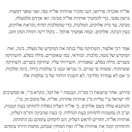
אל"ה אזכרה. פירושו, הנני מזכיר אותיות אל"ה בפי, ואני שופך דמעות
ברצון נפשי, כדי להמשיך אותיות אל"ה מבינה. ואז אדַדֵם מלמעלה,
מבינה, עד בית אלוקים, המלכות, כדי שהמלכות תהיה נקראת אלוקים,
כעין הבינה, אלוקים. ובמה אמשיך אותן? – בקול רינה ותודה המון חוגג.
אמר רבי אלעזר, השתיקה שלי בנתה את המקדש של מעלה, בינה, ואת
המקדש של מטה, מלכות. ובוודאי, כמו שאומרים, מילה בסלע, והשתיקה
בשניים. מילה בסלע, שאמרתי, והעירותי עליו. שתיקה בשניים, השתיקה
ששתקתי, ששווה פי שניים, כי נבראו ונבנו ב' עולמות ביחד, בינה ומלכות.
כי אם לא עמדתי מלדבר, לא השגתי היחוד של ב' עולמות אלו.
פירוש. אחר שיוצאת ה' ממ"ה, ונכנסת י' אל המ', ונקרא מ"י, אז ממשיכים
לה ישראל ע"י עליית מ"ן אותיות אחרות, אל"ה, אל מקום זה, מ"י,
והנוקבא עולה בשם אלוקים. כי אל"ה דעליון נופלות לתחתון בעת קטנות,
וע"כ הן נמשכות לתחתון בעת הגדלות. כי בעת שהבינה ותו"מ דעליון,
אותיות אל"ה, חוזרים לראש דעליון, הם לוקחים עימהם גם התחתון.
והתחתון קונה את אותיות אל"ה ואת המוחין שבהם, מחמת היותו עימהם