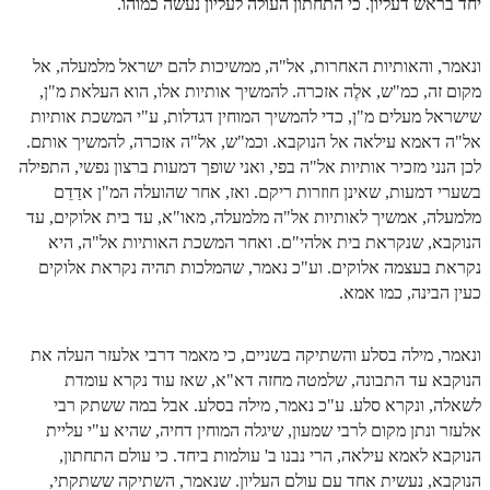
יחד בראש דעליון. כי התחתון העולה לעליון נעשה כמוהו.
ונאמר, והאותיות האחרות, אל"ה, ממשיכות להם ישראל מלמעלה, אל
מקום זה, כמ"ש, אלֶה אזכרה. להמשיך אותיות אלו, הוא העלאת מ"ן,
שישראל מעלים מ"ן, כדי להמשיך המוחין דגדלות, ע"י המשכת אותיות
אל"ה דאמא עילאה אל הנוקבא. וכמ"ש, אל"ה אזכרה, להמשיך אותם.
לכן הנני מזכיר אותיות אל"ה בפי, ואני שופך דמעות ברצון נפשי, התפילה
בשערי דמעות, שאינן חוזרות ריקם. ואז, אחר שהועלה המ"ן אדַדֵם
מלמעלה, אמשיך לאותיות אל"ה מלמעלה, מאו"א, עד בית אלוקים, עד
הנוקבא, שנקראת בית אלהי"ם. ואחר המשכת האותיות אל"ה, היא
נקראת בעצמה אלוקים. וע"כ נאמר, שהמלכות תהיה נקראת אלוקים
כעין הבינה, כמו אמא.
ונאמר, מילה בסלע והשתיקה בשניים, כי מאמר דרבי אלעזר העלה את
הנוקבא עד התבונה, שלמטה מחזה דא"א, שאז עוד נקרא עומדת
לשאלה, ונקרא סלע. ע"כ נאמר, מילה בסלע. אבל במה ששתק רבי
אלעזר ונתן מקום לרבי שמעון, שיגלה המוחין דחיה, שהיא ע"י עליית
הנוקבא לאמא עילאה, הרי נבנו ב' עולמות ביחד. כי עולם התחתון,
הנוקבא, נעשית אחד עם עולם העליון. שנאמר, השתיקה ששתקתי,