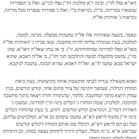
דאו"א נפלו לזו"ן, ובינה ז"א ומלכות דזו"ן נפלו לבי"ע. ואלו ב' הספירות
זוהר וילך מתקדמים
שנשארו במדרגה, כו"ח, נקראות מ"י. ואלו ג' ספירות שנפרדו מכל מדרגה,
נקראות ג' אותיות אל"ה.
שידור חי
תגיות ונושאים
ונאמר, בשעה שאותיות אלו אל"ה נמשכות ממעלה, מבינה, למטה,
למלכות, בעת שנקודה עלתה להיות מחשבה, שאז נפרדו ג' האותיות אל"ה
אודות האתר
מאו"א ונפלו למדרגה שמתחתיהם, זו"ן. כי אז נבחן שאל"ה דאו"א, שהן
בזו"ן, נמשכו מלמעלה למטה והתלבשו תוך הזו"ן, כי אל"ה דאבא, שהוא
אודות אתר הזוהר היומי
ישראל סבא, נמשך לז"א, ואל"ה דאמא, שהיא תבונה, נמשכה לנוקבא.
אודות בית מדרש הסולם
ואמא משאילה בגדיה לבִתה ומקשטת אותה בקישוטיה. בעת ביאת
ספר הזוהר
המוחין דגדלות, שנמשך חקיקה של ציור סתום אחד, קודש קודשים, בניין
עמוק היוצא מתוך המחשבה. כלומר, שהנקודה חזרה ויצאה מתוך מחשבה
גדולי ישראל על הזוהר
למקומה, למלכות, שבזה הוחזרו ג' הכלים בינה וזו"ן למדרגה, ונמשכו ג'
אפליקציית ספר הזוהר הקדוש
האורות דכח"ב, הנקראים קודש קודשים. ותדע, כי בעת שהוחזרו הכלים
בינה וזו"ן מהגוף לראש דא"א, נמשכו עימהם גם או"א, המלבישים עליהם,
הקדשות על דיסקים
ועלו גם הם לראש דא"א, וקיבלו שם אותם המוחין דקודש קודשים
תרומות
שבראש א"א. כי זה הכלל, העליון היורד לתחתון נעשה כמוהו, וכן התחתון
העולה לעליון נעשה כמוהו.