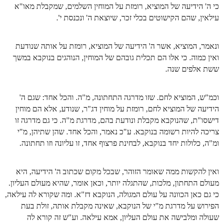
כי ה' הידיעה של המוציא, רומזת על המוחין השלמים, שמקבלת מאו"א
עילאין, שהם הקישוטים בכלי זכר, שיוצאת ה' ונכנסת י'.
ונאמר, המוציא, אשר ה' הידיעה של המוציא, רומזת על אותה שנודעת
ואין כמוה. כי אלו הם תכלית גובהם של המוחין, הנוהגים בנוקבא במשך
ששת אלפים שנה.
וכמ"ש, המוציא לחם. שזו מדרגה התחתונה, מ"ה. והכל אחד: שגם ה'
הידיעה של המוציא לחם, רומזת על מוחין דג"ר, שנודע, אלא הם מוחין
דישסו"ת, שהנוקבא מקבלת ונודעת בהם, מדרגת מ"ה. כי גם מדרגה זו
צריכה להיות רשומה בנוקבא. ע"כ נאמר, והכל אחד. שהן שתיהן, מ"י
ומ"ה, כלולות יחד בנוקבא, לבחינת פרצוף אחד, זו עליונה וזו תחתונה.
ואין להקשות ממה שאומר הזוהר, שבכל מקום שכתוב ה' הידיעה, היא
מעולם התחתון, מלכות, שהתגלה יותר, וכאן אומר, שהיא מעולם העליון.
כי גם כאן הכוונה על עולם המגולה, הנוקבא דז"א. ומה שקורא לה עילאה,
הפירוש על מדרגת מ"י של הנוקבא, שאינה מקבלת אותה, זולת בעת
שעולה ומלבישה את עולם העליון, אמא עילאה. וע"ש זה קורא לה