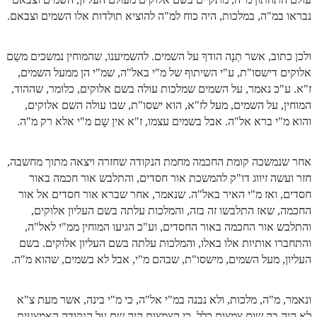
נבראו במ"ה, במלכות, היה כוח למ"ה להוציא תולדות אלו השמים וצבאם.
זוהר אחרי מות למתקדמים
הזוהר הקדוש – קדושים למתחילים
ולכן כתוב, אשר תְנָה הודךָ על השמים. להשמיענו, שהמוחין נמשכים משֵם
הזוהר הקדוש – קדושים למתקדמים
אלוקים דישסו"ת, ע"י השיתוף של מ"י באל"ה, שמ"י הן ממעל השמים,
ז"א. ע"כ נאמר, על השמים שמלכות עולה בשם אלוקים, כלומר, שההוד,
ספר הזוהר אמור השקפה
המוחין, על השמים, מעל לז"א, הוא ישסו"ת, שבו עולה השם אלוקים,
והוא מ"י ברא אל"ה. אבל בשמים עצמו, ז"א אין שָם מ"י אלא רק מ"ה.
ספר הזוהר אמור מתקדמים
הזוהר הקדוש פרשת בהר למתחילים
אחר שנמשכה קומת החכמה מחמת הנקודה שחזרה ויצאה מתוך מחשבה,
הזוהר הקדוש פרשת בהר – מתקדמים
חזר ועשה זיווג דו"ק להמשכת אור חסדים, והתלבש אור חכמה באור
חסדים, ואז מ"י האיר באל"ה. שנאמר, אחר שברא אור חסדים אל אור
זוהר בחוקותי למתחילים
החכמה, שאז התלבשו זה בזה, והמלכות עלתה בשם העליון אלוקים,
והתלבש אור החכמה באור החסדים, וע"כ הגיעו המוחין ממ"י לאל"ה,
זוהר הקדוש בחוקותי למתקדמים
והתחברו אותיות אלו באלו, והמלכות עלתה בשם העליון אלוקים. בשם
ספר הזוהר – במדבר
העליון, מעל השמים, מישסו"ת, שבהם מ"י, אבל לא בשמים, שהוא מ"ה.
זוהר במדבר מתחילים
ונאמר, מ"ה, מלכות, ולא נבנה במ"י אל"ה, כי מ"י בינה, אשר מעת צ"א
זוהר במדבר מתקדמים
לא היה בה שום צמצום כלל, כי הצמצום היה שם על הנקודה האמצעית,