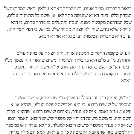
ביאור הדברים. מרוב אונים, רומז לכתר דאו"א עילאין, ראש המדרגותשל
המוחין הללו, בינה דא"א שנעשה כתר לאו"א, ששם כל הרצונות עולים,
שכל המדרגות מקבלות ממנה. ועכ"ז ומתעלים בו בדרך סתום, כי הוא
אווירא שלא נודע, שהי' לא יוצאת מאויר שלו, כמ"ש, כי חפץ חסד הוא,
וע"כ הוא בתכלית השלמות. וע"כ נקרא אוירא דכיא.
ואע"פ שקומת החסדים המכונה אוויר, היא יוצאת על בחינת עולם
התחתון, מ"ה, מ"מ היא בתכלית השלמות, משום שהאור הזה נמשך מג"ר
דבינה דא"א, ראש כל מדרגות האצילות, או"א וישסו"ת וזו"ן. ולפיכך
נבחנת גם קומת החסדים שבה לבחינת אוירא דכיא, כמו בג"ר דבינה
דא"א.
וכמ"ש, ואמיץ כוח, זהו העולם העליון: מ"י שבנוקבא, שמשם נמשך
המספר של שישים ריבוא. כי היא מלבישה לעולם העליון, שהיא או"א
עילאין. וע"כ נאמר, איש לא נעדר, מאותם שישים ריבוא, שהוציא בכוח
השם הזה, כי משם משיגה המוחין של מספר שישים ריבוא. ונאמר, וכמו
שאיש לא נעדר ממספר שישים ריבוא למעלה, כך לא נעדר איש ממספר
זה למטה. כיוון שהנוקבא הלבישה לאו"א עילאין, אמא השאילה בגדיה