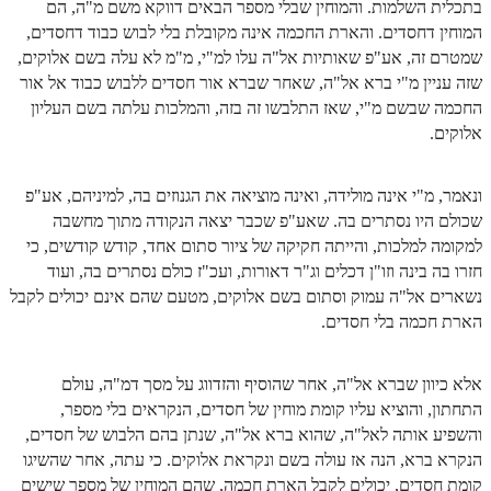
בתכלית השלמות. והמוחין שבלי מספר הבאים דווקא משם מ"ה, הם
המוחין דחסדים. והארת החכמה אינה מקובלת בלי לבוש כבוד דחסדים,
שמטרם זה, אע"פ שאותיות אל"ה עלו למ"י, מ"מ לא עלה בשם אלוקים,
שזה עניין מ"י ברא אל"ה, שאחר שברא אור חסדים ללבוש כבוד אל אור
החכמה שבשם מ"י, שאז התלבשו זה בזה, והמלכות עלתה בשם העליון
אלוקים.
ונאמר, מ"י אינה מולידה, ואינה מוציאה את הגנוזים בה, למיניהם, אע"פ
שכולם היו נסתרים בה. שאע"פ שכבר יצאה הנקודה מתוך מחשבה
למקומה למלכות, והייתה חקיקה של ציור סתום אחד, קודש קודשים, כי
חזרו בה בינה וזו"ן דכלים וג"ר דאורות, ועכ"ז כולם נסתרים בה, ועוד
נשארים אל"ה עמוק וסתום בשם אלוקים, מטעם שהם אינם יכולים לקבל
הארת חכמה בלי חסדים.
אלא כיוון שברא אל"ה, אחר שהוסיף והזדווג על מסך דמ"ה, עולם
התחתון, והוציא עליו קומת מוחין של חסדים, הנקראים בלי מספר,
והשפיע אותה לאל"ה, שהוא ברא אל"ה, שנתן בהם הלבוש של חסדים,
הנקרא ברא, הנה אז עולה בשם ונקראת אלוקים. כי עתה, אחר שהשיגו
קומת חסדים, יכולים לקבל הארת חכמה, שהם המוחין של מספר שישים