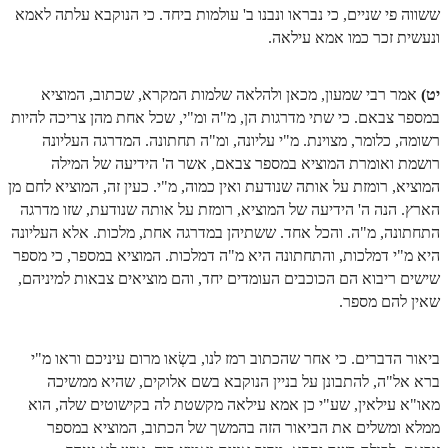
ששווה פי שניים, כי נבראו ונבנו ב' עולמות ביחד. כי הנוקבא עלתה לאמא
ונעשית זכר כמו אמא עילאה.
יט)
אמר רבי שמעון, מכאן ולהלאה שלמות המקרא, שכתוב, המוציא
במספר צבאם. כי שתי מדרגות הן, מ"ה ומ"י, שכל אחת מהן צריכה להיות
רשומה, כלומר, מצוינת. מ"י עליונה, ומ"ה תחתונה. המדרגה העליונה
רושמת ואומרת המוציא במספר צבאם, אשר ה' הידיעה של המילה
המוציא, רומזת על אותה שנודעת ואין כמוה, מ"י. כעין זה, המוציא לחם מן
הארץ. הנה ה' הידיעה של המוציא, רומזת על אותה שנודעת, שזו מדרגה
התחתונה, מ"ה. והכל אחד. ששתיהן במדרגה אחת, מלכות. אלא העליונה
היא מ"י דמלכות, והתחתונה היא מ"ה דמלכות. המוציא במספר, כי מספר
שישים ריבוא הם הכוכבים העומדים יחד, והם מוציאים צבאות למיניהם,
שאין להם מספר.
ביאור הדברים. כי אחר שהכתוב רמז לנו, בשְׂאו מרום עיניכם וראו מ"י
ברא אל"ה, להתבונן על בניין הנוקבא בשם אלוקים, שהיא ממשיכה
מאו"א עילאין, שע"י כן אמא עילאה מקשטת לה בקישוטים שלה, הוא
ממלא ומשלים את הביאור הזה בהמשך של הכתוב, המוציא במספר