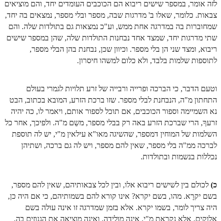
לזה אומר, במספר שישים ריבוא הם הכוכבים העומדים יחד, והם מוציאים
צבאות. כלומר, שאלו ב' מדרגות שבה, מספר ובלי מספר, נמצאים בה יחד,
שמחוברות בה במדרגה אחת ממש, וע"כ נמצאות גם בתולדות שלה. והם
שתי מדרגות יחד, שמצד אחד נבחנות התולדות שלה, שהן במספר שישים
ריבוא, ומצד שני הן בלי מספר. וכיוון שכן, נבחנת בהן הבלי מספר,
לתוספות שלמות בלבד, ולא כלום למשהו חיסרון.
וטעם הדבר, כי הברכה ופרייה ורבייה של זרע תלויות לגמרי בעולם
התחתון מ"ה, הנבחנת לבלי מספר. שזו ברכת הזרע, המובא בכתוב, הבט
נא השמיימה וספור הכוכבים, אם תוכל לספור אותם, ויאמר לו, כה יהיה
זרעךָ, הרי שברכת הזרע באה רק בבלי מספר, משֵם מ"ה. ולפיכך, אחר כל
השלמות של המוחין דמספר, שהשיגה מאו"א עילאין מ"י, יש לה תוספת
לברכה ממ"ה בלי מספר, שאין להם מספר, ויש לה גם ברכה, ושתיהן
נכללות בנשמות ובתולדות.
כ)
לכולם בין לשישים ריבוא אלו, ובין לכל צבאותיהם, שאין להם מספר,
בשם יקרָא. מהו, בשם יקרא? אינו קורא להם בשמותיהם, כי אם היה כן,
היה צריך לומר, בשמו יקרא. אלא בזמן שמדרגה זו אינה עולה בשם
אלוקים, אלא נקראת מ"י, אינה מולידה, ואינה מוציאה את הגנוזים בה,