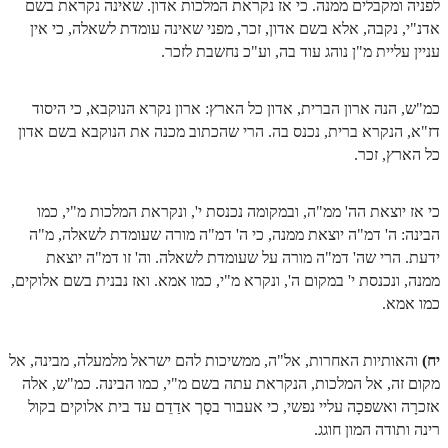
לפניה ומקבלים ממנה. כי אז נקראת המלכות אדון. שאינה נקראת בשם
אדנ"י, נקבה, אלא בשם אדון, זכר, מפני שאינה עומדת לשאלה, כי אין
עניין עליית מ"ן נוהג עוד בה, וע"כ נחשבת לזכר.
כמ"ש, הנה ארון הברית, אדון כל הארץ: ארון נקרא הנוקבא, כי היסוד
דז"א, הנקרא ברית, נכנס בה. הרי שהכתוב מכנה את הנוקבא בשם אדון
כל הארץ, זכר.
כי אז יוצאת הה' ממ"ה, ובמקומה נכנסת י', ונקראת המלכות מ"י, כמו
הבינה: ה' דמ"ה יוצאת ממנה, כי ה' דמ"ה מורה שעומדת לשאלה, מ"ה
ידעת. הרי שה' דמ"ה מורה על שעומדת לשאלה. וה' זו דמ"ה יוצאת
ממנה, ונכנסת י' במקום ה', ונקרא מ"י, כמו אמא. ואז נבנית בשם אלוקים,
כמו אמא.
יח)
והאותיות האחרות, אל"ה, ממשיכות להם ישראל מלמעלה, מבינה, אל
מקום זה, אל המלכות, הנקראת עתה בשם מ"י, כמו הבינה. כמ"ש, אלה
אזכרָה ואשפכָה עליי נפשי, כי אעבור בסָך אדַדֵם עד בית אלוקים בקול
רינה ותודה המון חוגג.