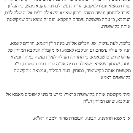
נפרדו מאמא ונפלו לנוקבא, הרי הן נעשו לבחינת נוקבא ממש, כי העליון
היורד לתחתון נעשה כמוהו. ונבחן שאמא השאילה כלים אל"ה שלה לבת,
הנוקבא, כי עתה משמשת עימהם הנוקבא. ועם זה נמצא ג"כ שמקשטת
אותה בקישוטיה.
כלומר, לעת גדלות, שג' הכלים אל"ה, בינה וזו"ן דאמא, חוזרים לאמא,
הנה אז עולה עימהם גם הנוקבא לאמא. ואז מקבלת הנוקבא המוחין של
קודש קודשים שבאמא, כי התחתון העולה לעליון נעשה כמוהו. ונמצא
עתה, שמתוך שאמא משאילה בגדיה אל"ה לבת בעת הקטנות, ע"כ
מקשטת אותה בקישוטיה, במוחין, בעת הגדלות, ונמצאת מתקשטת
בקישוטים דאמא.
ומתי מקשטת אותה בקישוטיה כראוי? כי יש ב' מיני קישוטים מאמא אל
הנוקבא, שהם המוחין דג"ר:
א. מאמא תחתונה, תבונה, העומדת מחזה ולמטה דא"א,