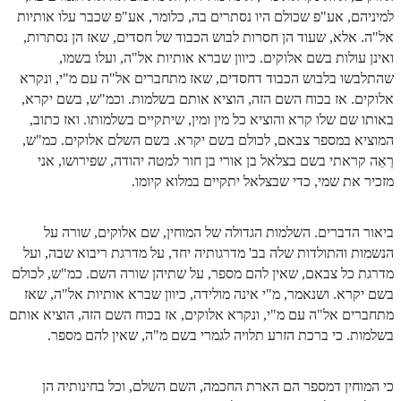
למיניהם, אע"פ שכולם היו נסתרים בה, כלומר, אע"פ שכבר עלו אותיות
אל"ה. אלא, שעוד הן חסרות לבוש הכבוד של חסדים, שאז הן נסתרות,
ואינן עולות בשם אלוקים. כיוון שברא אותיות אל"ה, ועלו בשמו,
שהתלבשו בלבוש הכבוד דחסדים, שאז מתחברים אל"ה עם מ"י, ונקרא
אלוקים. אז בכוח השם הזה, הוציא אותם בשלמות. וכמ"ש, בשם יקרא,
באותו שם שלו קרא והוציא כל מין ומין, שיתקיים בשלמותו. ואז כתוב,
המוציא במספר צבאם, לכולם בשם יקרא. בשם השלם אלוקים. כמ"ש,
רְאֵה קראתי בשם בצלאל בן אורי בן חור למטה יהודה, שפירושו, אני
מזכיר את שמי, כדי שבצלאל יתקיים במלוא קיומו.
ביאור הדברים. השלמות הגדולה של המוחין, שם אלוקים, שורה על
הנשמות והתולדות שלה בב' מדרגותיה יחד, על מדרגת ריבוא שבה, ועל
מדרגת כל צבאם, שאין להם מספר, על שתיהן שורה השם. כמ"ש, לכולם
בשם יקרא. ושנאמר, מ"י אינה מולידה, כיוון שברא אותיות אל"ה, שאז
מתחברים אל"ה עם מ"י, ונקרא אלוקים, אז בכוח השם הזה, הוציא אותם
בשלמות. כי ברכת הזרע תלויה לגמרי בשם מ"ה, שאין להם מספר.
כי המוחין דמספר הם הארת החכמה, השם השלם, וכל בחינותיה הן