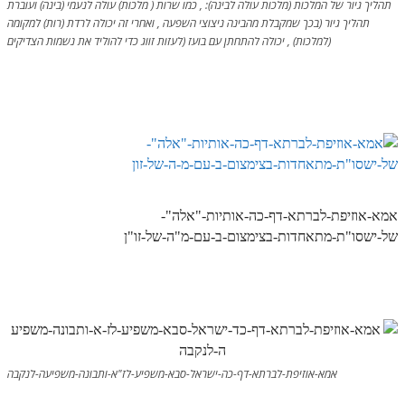
הזוהר הקדוש ויחי מתקדמים
תהליך גיור של המלכות (מלכות עולה לבינה): , כמו שרות ( מלכות) עולה לנעמי (בינה) ועוברת
תהליך גיור (בכך שמקבלת מהבינה ניצוצי השפעה , ואחרי זה יכולה לרדת (רות) למקומה
ספר הזוהר – שמות
(למלכות) , יכולה להתחתן עם בועז (לעזות זווג כדי להוליד את נשמות הצדיקים
הזוהר הקדוש שמות מתחילים
הזוהר הקדוש שמות מתקדמים
הזוהר הקדוש וארא מתחילים
הזוהר הקדוש וארא מתקדמים
הזוהר הקדוש בא מתחילים
אמא-אוזיפת-לברתא-דף-כה-אותיות-"אלה"-
הזוהר הקדוש בא מתקדמים
של-ישסו"ת-מתאחדות-בצימצום-ב-עם-מ"ה-של-זו"ן
הזוהר הקדוש בשלח מתחילים
הזוהר הקדוש בשלח מתקדמים
הזוהר הקדוש יתרו מתחילים
הזוהר הקדוש יתרו מתקדמים
אמא-אוזיפת-לברתא-דף-כה-ישראל-סבא-משפיע-לז"א-ותבונה-משפיעה-לנקבה
משפטים מתחילים