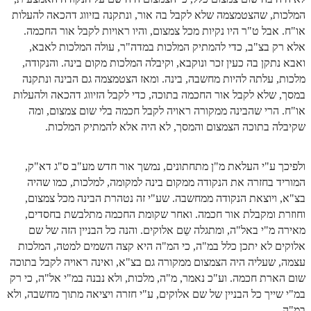
המלכות, שהצטמצמה שלא לקבל בה אור, ונתקנה בזיווג דהכאה להעלות
זוהר נשא למתחילים
או"ח. אבל ט"ר היו נקיות מכל צמצום, והיו ראויות לקבל אור החכמה.
זוהר נשא למתקדמים
אלא רק בצ"ב, כדי להמתיק המלכות במדה"ר, עולה המלכות לאבא,
ואבא נתקן בה כעין זכר ונוקבא, וקיבלה המלכות מקום בינה. והנקודה,
זוהר בהעלותך למתחילים
מלכות, עלתה להיות מחשבה, בינה. ומאז הצטמצמה גם הבינה ונתקנה
זוהר בהעלותך למתקדמים
במסך, שלא לקבל אור החכמה בתוכה, כדי לקבל הזיווג דהכאה ולהעלות
או"ח. הרי שהבינה ממקורה ראויה לקבל חכמה בלי שום צמצום, ומה
זוהר שלח לך למתחילים
שקיבלה בתוכה הצמצום והמסך, לא היה אלא להמתיק המלכות.
זוהר שלח לך למתקדמים
ולפיכך ע"י העלאת מ"ן מתחתונים, נמשך אור חדש מע"ב ס"ג דא"ק,
זוהר קורח למתחילים
המוריד בחזרה את הנקודה ממקום בינה למקומה, למלכות, כמו שהיה
זוהר קורח למתקדמים
בצ"א, ויוצאת הנקודה ממחשבה. שע"י זה נטהרת הבינה מכל צמצום,
וחוזרת ומקבלת אור חכמה. ואחר שקומת החכמה מתלבשת בחסדים,
חוקת למתחילים
מאירה מ"י באל"ה, ומתגלה שֵם אלוקים. והנה כל הבניין הזה של שם
אלוקים לא יתכן כלל במ"ה, כי המ"ה היא קצה השמים למטה, המלכות
חוקת מתקדמים
עצמה, שעליה היה הצמצום ממקורה גם בצ"א, ואינה ראויה לקבל בתוכה
זוהר בלק למתחילים
שום הארת חכמה. וע"כ נאמר, מ"ה, מלכות, ולא נבנה במ"י אל"ה, כי רק
במ"י שייך כל הבניין של שם אלוקים, ע"י חזרה ויציאה מתוך מחשבה, ולא
זוהר בלק למתקדמים
במ"ה.