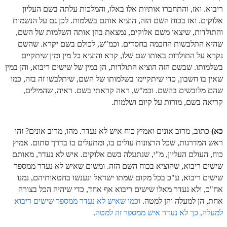
ריבוא. ואז, והתחברו אותיות אלו באלו, והמלכות עלתה בשם העליון
אלוקים. ואז בכוח השם הזה, הוציא אותם בשלמות. לכן גם על הנשמות
והתולדות, שיצאו משם אלוקים, נמצאת בהן אותה השלמות של השם,
שהיא התלבשות החכמה בחסדים. וכמ"ש, לכולם בשם יקרא. שהשם
נקרא על התולדות באותו שם שלו, קרא והוציא כל מין ומין שיתקיים
בשלמותו. שבשם הזה הוציא התולדות, הן במין של שישים ריבוא, והן במין
שאין בו חשבון, כדי שיתקיימו בשלמותו של השם, שיתלבשו זה בזה, כמו
שהם מלובשים בהשם. וכמ"ש, ראה קראתי בשם. ראיה, שהמילים,
קריאה בשם, מורות על קיום ושלמות.
כא)
כתוב, מרוב אונים ואמיץ כוח איש לא נעדר. מהו, מרוב אונים? זהו
ראש המדרגות, שכל הרצונות עולים בו, ומתעלים בו בדרך סתום. אמיץ
כוח, העולם העליון, מ"י, שנתעלה בשם אלוקים. איש לא נעדר, מאותם
שישים ריבוא, שהוציא בכוח השם הזה. ומשום שאיש לא נעדר ממספר
שישים ריבוא, ע"כ בכל מקום שמתו ישראל ונענשו בחטאותיהם, נמנו
אח"כ, ולא נעדר מאלו שישים ריבוא אף אחד, כדי שיהיה הכל בצורה
אחת, הן למעלה והן למטה.
וכמו שאיש לא נעדר ממספר שישים ריבוא
למעלה, כך לא נעדר איש ממספר זה למטה
.