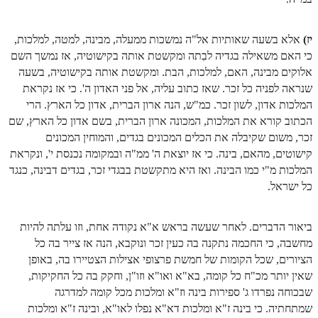
זוהר פנחס למתחילים
יז)
אלא בשעה שאותיות אל"ה נמשכות ממעלה, מבינה, למטה, למלכות,
זוהר פנחס למתקדמים
כי האם משאילה בגדיה לבִתה ומקשטת אותה בקישוטיה, אז נמשך השם
ספר הזוהר – דברים
אלוקים מבינה, האם, למלכות, הבת. ומקשטת אותה בקישוטיה, בשעה
שנראה לפניה כל זכר. שאז כתוב עליה, אל פני האדון ה'. כי אז נקראת
זוהר ואתחנן למתחילים
המלכות אדון, לשון זכר. כמ"ש, הנה ארון הברית, אדון כל הארץ. הרי
זוהר ואתחנן למתקדמים
הכתוב קורא את המלכות, המכונה ארון הברית, בשם אדון כל הארץ, שם
זכר, משום שקיבלה את הכלים המכונים בגדים, והמוחין המכונים
זוהר עקב מתחילים
קישוטים, מהאם, בינה. כי אז יוצאת ה' ממ"ה ובמקומה נכנסת י', ונקראת
המלכות מ"י כמו הבינה. ואז היא מתקשטת בבגדי זכר, בגדים דבינה, כנגד
זוהר הקדוש עקב למתקדמים
כל ישראל.
זהר שופטים מתחילים
זהר שופטים מתקדמים
ביאור הדברים. לאחר שעשה בראש א"א נקודה אחת, וזו עלתה להיות
מחשבה, כי החכמה נתקנה בה כעין זכר ונוקבא, הנה אז צייר בה כל
זוהר כי תצא מתחילים
הציורים, שכל הקומות של חמשת פרצופי אצילות הצטיירו בה, באופן
שאין יותר מכ"ח כל קומה, בא"א ואו"א וזו"ן, וחקק בה כל החקיקות,
זוהר כי תצא מתקדמים
שבכוחה נפרדו ג' ספירות בינה וז"א ומלכות מכל קומה למדרגה
זוהר וילך השקפה
שמתחתיה. כי בינה ז"א ומלכות דא"א נפלו לאו"א, ובינה ז"א ומלכות