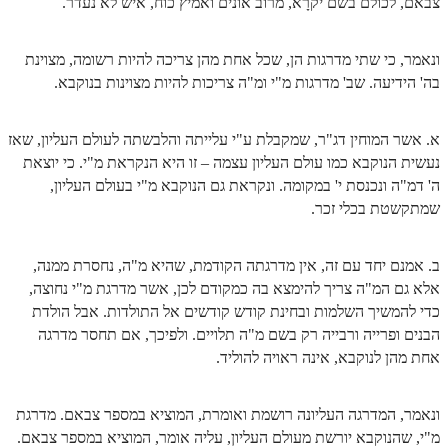
צבאם, לכולם בשם יקרָא, מרוב אונים ואמיץ כוח, איש לא נעדר.
ונאמר, כי שתי מדרגות הן, שכל אחת מהן צריכה להיות רשומה, מצוינת
בה' הידיעה. שב' מדרגות מ"י ומ"ה צריכות להיות מצוינות בנוקבא.
א. אשר המוחין דג"ר, שמקבלת ע"י עלייתה והלבשתה לעולם העליון, שאז
נעשית הנוקבא כמו עולם העליון עצמה – זו היא הנקראת מ"י. כי יוצאת
ה' דמ"ה ונכנסת י' במקומה. ונקראת גם הנוקבא מ"י בעולם העליון,
שמתקשטת בכלי זכר.
ב. אמנם יחד עם זה, אין מדרגתה הקודמת, שהיא מ"ה, נחסרת ממנה,
אלא גם המ"ה צריך להימצא בה כמקודם לכן, אשר מדרגת מ"י נחוצה,
כדי להמשיך השלמות ובחינת קודש קודשים אל התולדות. אבל הולדת
הבנים ופרייה ורבייה רק בשם מ"ה תלויים. ולפיכך, אם תחסר מדרגה
אחת מהן לנוקבא, אינה ראויה להוליד.
ונאמר, המדרגה העליונה רושמת ואומרת, המוציא במספר צבאם. מדרגת
מ"י, שהנוקבא יורשת מעולם העליון, עליה אומר, המוציא במספר צבאם.