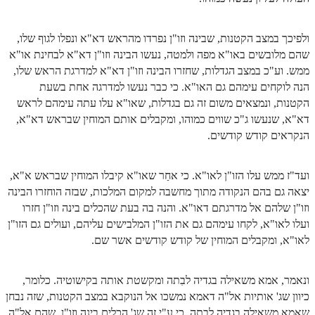
לאתר הבית
הרב אדם סיני
ולפיכך במצב הקטנות, שבינה וזו"ן נפרדו מהראש דא"א ונפלו לגוף שלו,
שהם מלובשים באו"א מפה ולמטה, נעשו הבינה וזו"ן דא"א לבחינת או"א
לבלוג הרב
ממש. וע"כ במצב הגדלות, שחזרו הבינה וזו"ן דא"א למדרגת הראש שלו,
לאתר ספר הרב
הנה לוקחים עימהם גם האו"א. כי כבר נעשו למדרגה אחת בשעת
הקטנות, ונמצאים משום זה גם בגדלות, שאו"א עלו עתה עימהם לראש
לדף היומי בתע"ס
דא"א, שנעשו ג"כ שווים כמוהו, ומקבלים אותם המוחין שבראש דא"א,
הנקראים קודש קודשים.
הזמן סט זוהר
הזמן סט זוהר
ועד"ז ממש עלו הזו"ן לאו"א. כי אחַר שאו"א קיבלו המוחין שבראש א"א,
ספרים להורדה
יצאה גם בהם הנקודה מתוך מחשבה למקום המלכות, שבזה הוחזרו הבינה
וזו"ן שלהם אל מדרגתם דאו"א. והנה בה בעת שהכלים בינה וזו"ן חזרו
מנוע חיפוש בכתבי בעל הסולם
ועלו לאו"א, לקחו עימהם גם את הזו"ן המלבישים עליהם, ועולים גם הזו"ן
לאו"א, ומקבלים המוחין של קודש קודשים אשר שם.
חנות ספרים
ונאמר, אמא משאילה בגדיה לבִתה ומקשטת אותה בקישוטיה. כלומר,
כיוון שג' אותיות אל"ה דאמא נמשכו אל הנוקבא במצב הקטנות, שזה נבחן
שאמא משאילה בגדיה לבִתה, כי ע"י זה שג' הכלים בינה וזו"ן, שהם אל"ה,