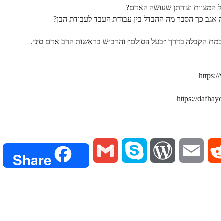
חכמת הקבלה בדרך ״בעל הסולם״ והרב״ש בראשות הרב אדם סיני.
https:
G
S
W
E
R
Share
m
k
o
m
e
a
y
r
a
d