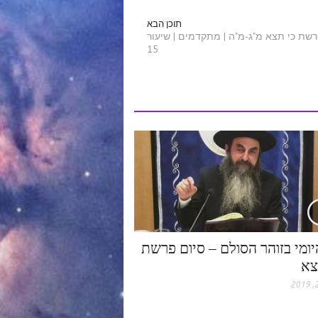
תוכן הבא
רשת כי תצא מ"ג-מ"ה | מתקדמים | שיעור
15
יומי בזוהר הסולם – סיום פרשת
צא