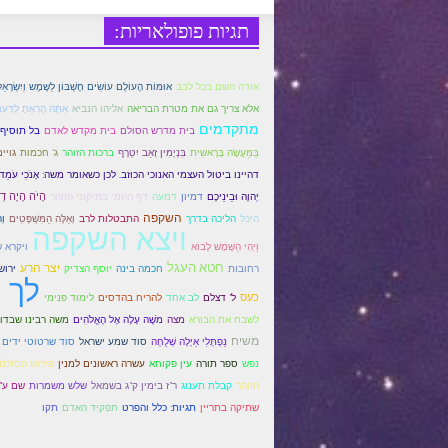
תגיות פופולאריות:
אוּמּוֹת הָעוֹלָם עוֹשִׂים חֶשְׁבּוֹן לַשֶּמֶש וְיִשְׂרָאֵל 
אודה השם בכל לבב
אַתָּה הָרְאֵתָ לָדַעַ
אלא צריך גם את מטרת הבריאה
אליהו הנביא
מתקדמים
בית מדרש הסולם
בית מקדש לאדם
בל תוסיף
בִּנְיָמִין זְאֵב יִטְרָף
בַּמַּעֲשֶׂה בָּרָאשִׁית
ברכות הזוהר
ג' חכמות
גויי
דהיינו ביטול העצמי האנוכי הכוזב. לכן כשאומר משה: אָנֹכִי עֹמֵד בּ
דמיון
דמעה
הָיׂה הָיָה ד
יְהוָה וּבֵינֵיכֶם
דף היומי בתיקוני הזוהר
השקפה
וְאֵלֶּה הַמִּשְׁפָּטִים
היכל
הליכה בדרך
התבטלות לרב
וְ
ויצא השקפה
וַיְהִי הַשֶּׁמֶשׁ לָבוֹא
ויקרא 
חטא העגל
יצר הרע
רחובות
חכמה בינה
יוסף הצדיק
ירוש
לך 
כעס
ל' דצלם
לב אחד
להריח בהדסים
לימוד פנימי
לשבח את הבורא
מצה
מֹשֶׁה עָלָה אֶל הָאֱלֹהִים
משה רבינו שבדו
משיח
נַפְתָּלִי אַיָּלָה שְׁלֻחָה
סוד שמע ישראל
סוד שרטוטי ידים
נפש
ספר תורה
עין פקוחא
עשרה ראשונים למנין
פירוש הסולם
הזוהר
קבלת תענוג
ר"ז בימין ק"ג בשמאל
שלש משמרות
שם ע"
תפקיד האדם
שתיקה בתריין
תגיות: כלל והפרט
תקו