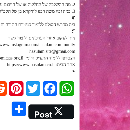
2. מה ההשלכה של החליצה או של הייבום על המצוות וצורתן שעושה האדם?
3. במה זכה משה רבנו להיקרא בן של הקב"ה אגב כך הסבר מה ההבדל בין עבודת העבד לעבודת הבן?
❦
בית מדרש הסולם ללימוד פנימיות התורה ו
❡
ניתן לעקוב אחרי העדכונים וליצור קשר
//www.instagram.com/hasulam.community
hasulam.site@gmail.com
הצטרפו ללימוד התע״ס היומי: https://dafhayomitaas.org.il
אתר הבית: https://www.hasulam.co.il
❧
P
T
F
W
i
w
a
h
S
Post
n
i
c
a
h