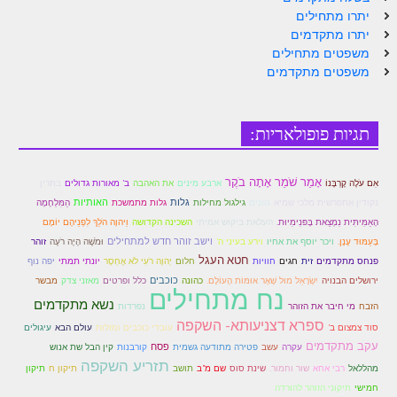
יתרו מתחילים
זוהר נשא למתחילים
יתרו מתקדמים
זוהר נשא למתקדמים
משפטים מתחילים
משפטים מתקדמים
זוהר בהעלותך למתחילים
זוהר בהעלותך למתקדמים
תגיות פופולאריות:
זוהר שלח לך למתחילים
אָמַר שֹׁמֵר אָתָה בֹקֶר
זוהר שלח לך למתקדמים
בתרין
אִם עֹלָה קָרְבָּנוֹ
ארבע מינים
את האהבה
ב' מאורות גדולים
גלות
האותיות
נקודין אתפרשית מלכי שמיא
גוונים
גילגול מחילות
גלות מתמשכת
הַמִּלְחָמָה
זוהר קורח למתחילים
וַיהוָה הֹלֵךְ לִפְנֵיהֶם יוֹמָם
הָאַמִּיתִּית נִמְצֵאת בָּפּנִימִיוּת.
העלאת ביקוש אמיתי
השכינה הקדושה
בְּעַמּוּד עָנָן.
וירע בעיני ה'
וישב זוהר חדש למתחילים
וּמֹשֶׁה הָיָה רֹעֶה
ויכר יוסף את אחיו
זוהר
זוהר קורח למתקדמים
חטא העגל
פנחס מתקדמים
זית
חגים
חוויות
חלום
יְהוָה רֹעִי לֹא אֶחְסָר
יונתי תמתי
יפה נוף
כוכבים
חוקת למתחילים
ירושלים הבנויה
יִשְׂרָאֵל מוּל שְׁאָר אוּמּוֹת הָעוֹלָם.
כהונה
כלל ופרטים
מאזני צדק
מבשר
נח מתחילים
נשא מתקדמים
הזבח
מי חיבר את הזוהר
נפרדות
חוקת מתקדמים
ספרא דצניעותא- השקפה
עולם הבא
עיגולים
סוד צמצום ב'
עובדי כוכבים ומזלות
עקב מתקדמים
זוהר בלק למתחילים
פסח
קין הבל שת אנוש
עקרה
עשב
פטירה מתודעה גשמית
קורבנות
תזריע השקפה
מהללאל
תיקון
רבי אחא
שור וחמור.
שינת סוס
שם מ"ב
תושב
תיקון ח
זוהר בלק למתקדמים
חמישי
תיקוני הזוהר להורדה