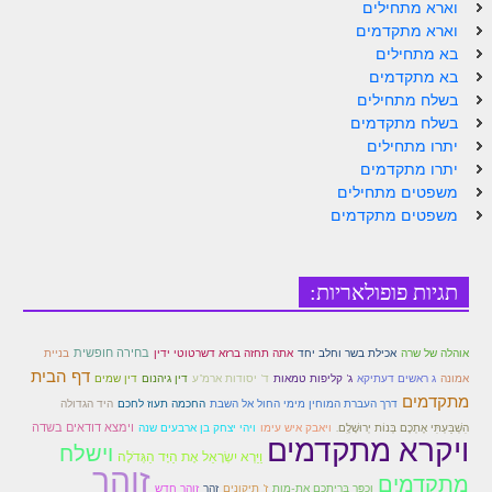
וארא מתחילים
זוהר נשא למתחילים
וארא מתקדמים
בא מתחילים
זוהר נשא למתקדמים
בא מתקדמים
בשלח מתחילים
זוהר בהעלותך למתחילים
בשלח מתקדמים
יתרו מתחילים
זוהר בהעלותך למתקדמים
יתרו מתקדמים
זוהר שלח לך למתחילים
משפטים מתחילים
משפטים מתקדמים
זוהר שלח לך למתקדמים
זוהר קורח למתחילים
תגיות פופולאריות:
זוהר קורח למתקדמים
חוקת למתחילים
אתה תחזה ברזא דשרטוטי ידין
בחירה חופשית
אוהלה של שרה
אכילת בשר וחלב יחד
בניית
דף הבית
אמונה
ג ראשים דעתיקא
ג' קליפות טמאות
ד' יסודות ארמ"ע
דין גיהנום
דין שמים
חוקת מתקדמים
מתקדמים
היד הגדולה
דרך העברת המוחין מימי החול אל השבת
החכמה תעוז לחכם
הִשְׁבַּעְתִּי אֶתְכֶם בְּנוֹת יְרוּשָׁלִָם.
וימצא דודאים בשדה
ויאבק איש עימו
ויהי יצחק בן ארבעים שנה
זוהר בלק למתחילים
ויקרא מתקדמים
וישלח
וַיַּרְא יִשְׂרָאֵל אֶת הַיָּד הַגְּדֹלָה
זוהר
זוהר בלק למתקדמים
מתקדמים
וְכֻפַּר בְּרִיתְכֶם אֶת-מָוֶת
ז' תיקונים
זהר
זוהר חדש