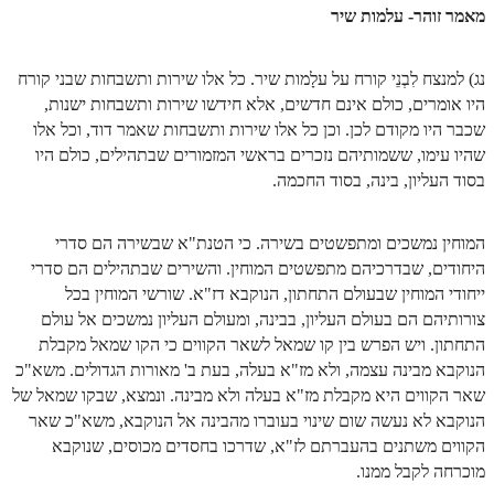
הזוהר הקדוש ויחי מתקדמים
מאמר זוהר- עלמות שיר
ספר הזוהר – שמות
נג) למנצח לִבְנֵי קורח על עלָמות שיר. כל אלו שירות ותשבחות שבני קורח
הזוהר הקדוש שמות מתחילים
היו אומרים, כולם אינם חדשים, אלא חידשו שירות ותשבחות ישנות,
הזוהר הקדוש שמות מתקדמים
שכבר היו מקודם לכן. וכן כל אלו שירות ותשבחות שאמר דוד, וכל אלו
שהיו עימו, ששמותיהם נזכרים בראשי המזמורים שבתהילים, כולם היו
הזוהר הקדוש וארא מתחילים
בסוד העליון, בינה, בסוד החכמה.
הזוהר הקדוש וארא מתקדמים
המוחין נמשכים ומתפשטים בשירה. כי הטנת"א שבשירה הם סדרי
הזוהר הקדוש בא מתחילים
היחודים, שבדרכיהם מתפשטים המוחין. והשירים שבתהילים הם סדרי
הזוהר הקדוש בא מתקדמים
ייחודי המוחין שבעולם התחתון, הנוקבא דז"א. שורשי המוחין בכל
צורותיהם הם בעולם העליון, בבינה, ומעולם העליון נמשכים אל עולם
הזוהר הקדוש בשלח מתחילים
התחתון. ויש הפרש בין קו שמאל לשאר הקווים כי הקו שמאל מקבלת
הזוהר הקדוש בשלח מתקדמים
הנוקבא מבינה עצמה, ולא מז"א בעלה, בעת ב' מאורות הגדולים. משא"כ
שאר הקווים היא מקבלת מז"א בעלה ולא מבינה. ונמצא, שבקו שמאל של
הזוהר הקדוש יתרו מתחילים
הנוקבא לא נעשה שום שינוי בעוברו מהבינה אל הנוקבא, משא"כ שאר
הקווים משתנים בהעברתם לז"א, שדרכו בחסדים מכוסים, שנוקבא
הזוהר הקדוש יתרו מתקדמים
מוכרחה לקבל ממנו.
משפטים מתחילים