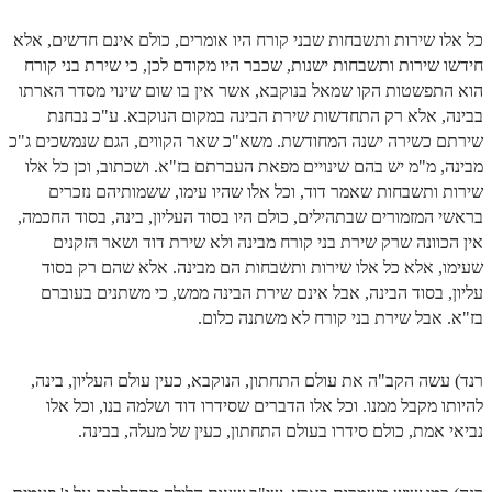
הזוהר הקדוש משפטים מתקדמים
כל אלו שירות ותשבחות שבני קורח היו אומרים, כולם אינם חדשים, אלא
חידשו שירות ותשבחות ישנות, שכבר היו מקודם לכן, כי שירת בני קורח
הזוהר הקדוש תרומה השקפה
הוא התפשטות הקו שמאל בנוקבא, אשר אין בו שום שינוי מסדר הארתו
בבינה, אלא רק התחדשות שירת הבינה במקום הנוקבא. ע"כ נבחנת
הזוהר הקדוש תרומה מתקדמים
שירתם כשירה ישנה המחודשת. משא"כ שאר הקווים, הגם שנמשכים ג"כ
הזוהר הקדוש ספרא דצניעותא
מבינה, מ"מ יש בהם שינויים מפאת העברתם בז"א. ושכתוב, וכן כל אלו
שירות ותשבחות שאמר דוד, וכל אלו שהיו עימו, ששמותיהם נזכרים
הזוהר הקדוש תצווה השקפה
בראשי המזמורים שבתהילים, כולם היו בסוד העליון, בינה, בסוד החכמה,
הזוהר הקדוש תצווה מתקדמים
אין הכוונה שרק שירת בני קורח מבינה ולא שירת דוד ושאר הזקנים
שעימו, אלא כל אלו שירות ותשבחות הם מבינה. אלא שהם רק בסוד
ספר הזוהר הקדוש כי תשא השקפה
עליון, בסוד הבינה, אבל אינם שירת הבינה ממש, כי משתנים בעוברם
בז"א. אבל שירת בני קורח לא משתנה כלום.
ספר הזוהר הקדוש כי תשא מתקדמים
ספר הזוהר הקדוש ויקהל השקפה
רנד) עשה הקב"ה את עולם התחתון, הנוקבא, כעין עולם העליון, בינה,
ספר הזוהר הקדוש ויקהל מתקדמים
להיותו מקבל ממנו. וכל אלו הדברים שסידרו דוד ושלמה בנו, וכל אלו
נביאי אמת, כולם סידרו בעולם התחתון, כעין של מעלה, בבינה.
ספר הזוהר הקדוש פיקודי מתחילים
ספר הזוהר הקדוש פיקודי מתקדמים