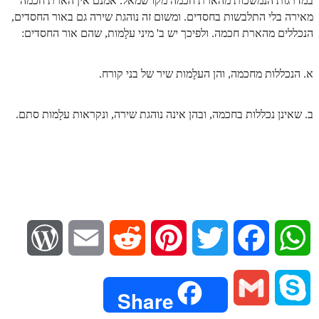
במדרגות הנמשכות מהארת חכמה מקו שמאל. אמנם אין הארת חכמה
מאירה בלי התלבשות בחסדים. ומשום זה נוהגת שירה גם באור החסדים,
זוהר אחרי מות למתקדמים
הנכללים מהארת חכמה. ולפיכך יש ב' מיני עלָמות, שהם אור החסדים:
הזוהר הקדוש – קדושים למתחילים
הזוהר הקדוש – קדושים למתקדמים
א. הנכללות מחכמה, והן העלָמות שיר של בני קורח.
ספר הזוהר אמור השקפה
ב. שאינן נכללות בחכמה, ובהן אינה נוהגת שירה, ונקראות עלָמות סתם.
ספר הזוהר אמור מתקדמים
הזוהר הקדוש פרשת בהר למתחילים
הזוהר הקדוש פרשת בהר – מתקדמים
זוהר בחוקותי למתחילים
זוהר הקדוש בחוקותי למתקדמים
W
E
R
P
T
F
W
ספר הזוהר – במדבר
o
m
e
i
w
a
h
זוהר במדבר מתחילים
G
S
Share
r
a
d
n
i
c
a
זוהר במדבר מתקדמים