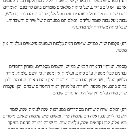
רנה) כמו שיש משמרות בארץ, שי"ב שעות הלילה מתחלקות על ג' פעמים
ארבע, יש ג"כ ברקיע, שג' כיתות מלאכים מזמרים בהם לריבונם, ואומרים
ספר הזוהר – ויקרא
בהם שירה תמיד. וכולם עומדים אלו מעל אלו, לפי סדר מדרגתם, כמ"ש,
ספר הזוהר הקדוש זוהר ויקרא השקפה
גבוה מעל גבוה שומר עליהם. וכולם הם במערכות של שירים ותשבחות.
שכל כיתה משוררת לפי מדרגתה.
ספר הזוהר הקדוש זוהר ויקרא מתקדמים
זוהר צו מתחילים
רנו) עלָמות שיר. כמ"ש, שישים המה מְלָכות ושמונים פילגשים ועלָמות אין
מספר.
זוהר צו מתקדמים
פרשת שמיני מתחילים
מִספר, המוחין דהארת חכמה, כמ"ש, השמים מסַפרים. ומוחין דחסדים
פרשת שמיני מתקדמים
נבחנים לבלי מספר, ע"כ כתוב, ועלָמות אין מספר, כי השֵם עלָמות, מורה
מלשון העלם, שהמוחין הם חסדים מכוסים ואין בהם הארת החכמה. ולכן
ספר הזוהר פרשת תזריע למתחילים
כתוב בהם, אין מספר, להורות על מוחין דאור החסדים שבהם. וכן, עלָמות
שיר, מורה על מוחין של אור החסדים שבהם.
ספר הזוהר פרשת תזריע למתקדמים
זוהר מצורע מתחילים
רנז) וכולם, שורות שורות מסתדרים במערכות אלה לעומת אלה, לזמר
זוהר מצורע למתקדמים
ולשבח לריבונם. ואלה הם עלָמות שיר, ומשום שיש עלָמות שאינם מזמרים
כמו אלה, לכן נקראים אלה, עלָמות שיר. כי שירה וזימרה נוהגות בעיקר
זוהר אחרי מות למתחילים