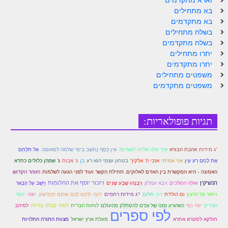
בא מתחילים
בא מתקדמים
בשלח מתחילים
בשלח מתקדמים
יתרו מתחילים
יתרו מתקדמים
משפטים מתחילים
משפטים מתקדמים
תגיות פופולאריות:
אַל תִּלְחַם
"ג מידות
אהבת הבורא
איך עלה אליהו לשמים?
אֵין כֶּסֶף נֶחְשָׁב בִּימֵי שְׁלֹמֹה לִמְאוּמָה.
אֶת לֶחֶם רַע עָיִן
בן
אני אמיתי
אנכי ה' אלקיך
בטחון עצמי הוא רע
ג' אבות
ג' שמהן כלולים כחדא
הזוהר הקדוש
האמונה - היא המקשרת בין האדם לאלוקים. תחילת הקשר ועוד לפני הגעה לשלמות
הנשיקין
ואלה המלכים
ויבא עמלק
וַיִּבְנֵהוּ שֶׁבַע שָׁנִים
ויזכור יוסף את החלומות
וַיֵּשֶׁב עַל הַבְּאֵר
יְהוָה יִלָּחֵם לָכֶם וְאַתֶּם תַּחֲרִשׁוּן.
ויתור על הרצון
ום הולדת
זית
חלום
י"ג מידות רחמים
יונה
יוסף
כשהִגִּיעַ זְמַנּוֹ שֶׁל אָדָם לְהִסְתַּלֵּק מֵהָעוֹלָם
למיהב
הצדיק
יפה נוף
לוחות הברית
למוד קבלה בלילה
לפי ספרים
חולקא לסטרא אחרא
מעלת ארץ ישראל
מצוות התורה התלויות