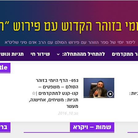
ר מתקדמים
להתחיל מההתחלה:
שידור חי
תגיות ונוש
tle
053- הדף היומי בזוהר
הסולם – משפטים –
ות:
קנו-קנט למתקדמים |☆
תגיות: משיחים, אחישנה,
מעשר
נוב 10, 2016
שמות – ויקרא
בר