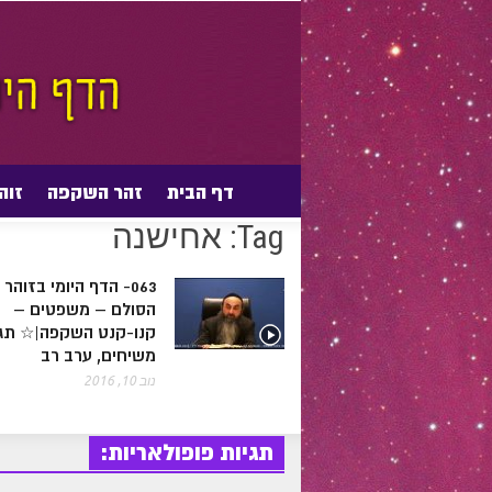
דף הבית
זהר השקפה
זוה
דף הבית
Posts tagged with "אחישנה"
Tags
Tag: אחישנה
063- הדף היומי בזוהר
הסולם – משפטים –
קנו-קנט השקפה|☆ תגי
משיחים, ערב רב
נוב 10, 2016
תגיות פופולאריות: