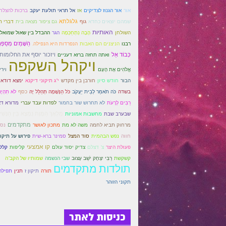
אור
אל תראי תולעת יעקב
אור הגנוז לצדיקים
אז
ברכות להצלח
גוף
גלגלתא
שמהם יוצאים כחדא
גם ציפור מצאה בית
דברי ת
האותיות
השולחן
הָבָה נִתְחַכְּמָה
הגר
ההבדל בין שאול שמואל
הנפרדות היא הנפילה.
הַשָּׁמַיִם מְסַפְּ
רבנו
הניצנים הם האבות
כְּבוֹד אֵל
ויזכור יוסף את החלומות
ואתה תחזה ברזא דעניים
ויקהל השקפה
אֱלֹהִים אֶת הָעָם
וירי
הבור
י"ג תיקוני דיקנא
ימצא דודאי
חודש סיון
חורבן בין מקדש
בשדה
לֹא תִהְיֶה
כֹּה תֹאמַר לְבֵית יַעֲקֹב
כֹּל הַנְּשָׁמָה תְּהַלֵּל יָהּ
כסף
רַבִּים לְרָעֹת
לא תחרוש שור בחמור
לפדות עבד עברי
מדורא ד
מחשבות אמוניות
מַלְאָךְ הַמָּוֶת נִמְצָא בֵּין הַנָּשִׁ
שבערב שבת
משה לא מת
מתקדמים
נסי
מרחוק תביא לחמה
מתכון לאושר
חווה
נפש הבהמית
סוד המצל
סמינר ברא-שית
פירוש על תיקונ
קו אמצעי
קליפות
קלל
פעולת היצר
צ' דצלם
צדיק יסוד עולם
שבי הנשמה
קשקשת
רַבִּי יִצְחָק יֹשֵׁב עָצוּב
שמותיו של הקב"ה
תולדות מתקדמים
תורה
תיקון ז
תנין
תפילה
תקוני הזוהר
כניסות לאתר