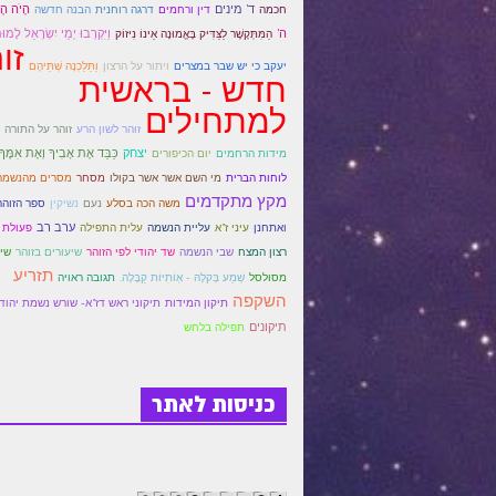
ד' מינים
הָיׂה הָ
חכמה
דין ורחמים
דרגה רוחנית
הבנה חדשה
ה'
וַיִּקְרְבוּ יְמֵי יִשְׂרָאֵל לָמו
הַמִּתְּקָשֶׁר לַצַּדִּיק בָּאֱמוּנָה אֵינוֹ נִיזוֹק
זו
יעקב כי יש שבר במצרים
ויתור על הרצון
וַתֵּלַכְנָה שְׁתֵּיהֶם
חדש - בראשית
למתחילים
זוהר לשון הרע
זוהר על התורה
יצחק
כַּבֵּד אֶת אָבִיךָ וְאֶת אִמֶּךָ
מידות הרחמים
יום הכיפורים
לוחות הברית
מי השם אשר אשר בקולו
מסחר
מסרים מהנשמה
מקץ מתקדמים
משה הכה בסלע
נעם
נשיקין
ספר הזוה
ערב רב
ואתחנן
עיני ז"א
עליית הנשמה
עלית התפילה
פעולת 
רצון המצח
שבי הנשמה
שד יהודי לפי הזוהר
שיעורים בזוהר
שי
תזריע
מסולסל
שְׁמַע בְּקֹלָהּ - אְוֹתִיּוֹת קַבָּלָה.
תגובה ראויה
השקפה
תיקון המידות
תיקוני ראש דז"א- שורש נשמת יהודי
תיקונים
תפילה בלחש
כניסות לאתר