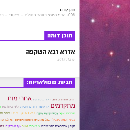
t
t
e
t
a
תוכן קודם
008- הדף היומי בזוהר הסולם – פיקודי – כה-כז שיעור השקפה
e
t
b
s
r
r
e
o
A
תוכן דומה
e
e
r
o
p
אדרא רבא השקפה
s
k
p
ינו 12, 2019
t
תגיות פופולאריות:
אחרי מות
אור מים רקיע
: מים אחרונים חובה
מתקדמים
אין קיצורי דרך ברוחניות
אִישׁ וּבֵיתוֹ בָּאוּ
א
בא מתקדמים
בהר ה
תולדות יעקב
אֲנָחָה שָׁוְּעָה צְעָקָה
בטש חכמה בשבילוי
בכל מקום שהתווספו אותיות הוא לגירעון
נקודין אתפרשית מלכי שמיא
ג' בארות
גאווה
גוף הצדיקים
גילו