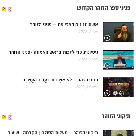
פניני ספר הזוהר הקדוש
אשת זנונים המזייפת – פניני הזוהר
אפר 7, 2023
ניסיונות כדי לזכות בראש האמונה -פניני הזוהר
אפר 5, 2023
פניני הזהר – לֹא אַשְׁחִית בַּעֲבורּ הָעֲשָׂרָה
דצמ 15, 2022
תיקוני הזוהר
תיקוני הזוהר – מעלות הסולם | הקדמה | שיעור