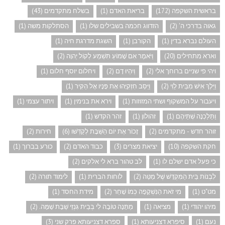
בראשית השקפה (172)
בריאת האדם (1)
בשלח מתקדמים (43)
גאוה בדרכי ה' (2)
הזדווג חכמה בשבילים שלו (1)
הסתלקות משה (1)
העולם נברא בדין (1)
הקורבן (1)
השגת מדרגת חיה (1)
וארא מתחילים (20)
וַיֹּאמֶר אִם שָׁמוֹעַ תִּשְׁמַע לְקוֹל יְהוָה (2)
ויהי פי שניים ברוחך אלי (2)
וְיִהְיוּ דָם (2)
ויחלום יוסף חלום (1)
וַיֵּלֶךְ אִישׁ מִבֵּית לֵוִי (2)
וַיַּסֵּב חִזְקִיָּהוּ אֶת פָּנָיו אֶל הַקִּיר (1)
ויעבור על המשקוף ושתי המזוזות (1)
וירא את בנימין (1)
ויתור עצמי (1)
וַתֵּלַכְנָה שְׁתֵּיהֶם (1)
זהולון (1)
זהר הקדש (1)
זוהר חדש - מתקדמים (2)
זָכוֹר אֶת יוֹם הַשַּׁבָּת לְקַדְּשׁו (6)
חירות (2)
חקת השקפה (10)
יציאת מצרים (3)
כבוד האדם (2)
כורע בברוך (1)
כי פעל אדם ישלם לו (1)
לב טהור ברא לי אלקים (2)
לִבְנוֹת בֵּית הַמִּקְדָּשׁ שֶׁל מַטֵּה (2)
לוחות הברית (1)
לימוד תורה (2)
מט"ט (1)
מִי זֹאת הַנִּשְׁקָפָה כְּמוֹ שָׁחַר (2)
מידת החסד (1)
מיהו יהודי (1)
מציאה (1)
מַתָּנָה טוֹבָה לִי בְּבֵית גִּנְזֵי שַׁבָּת שָׁמָּה. (2)
נעם (1)
סיפרא דצניעותא (1)
ספרא דצניעותא פרק שני (3)