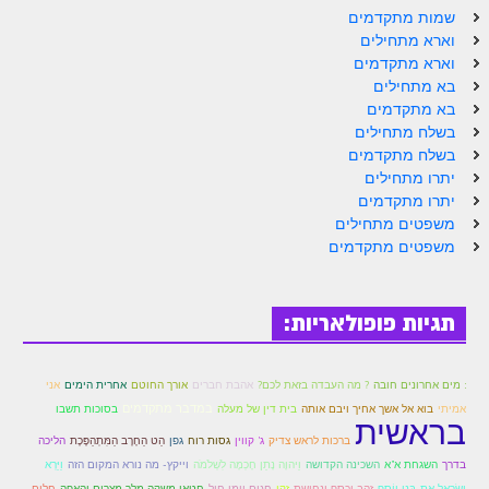
שמות מתקדמים
וארא מתחילים
וארא מתקדמים
בא מתחילים
בא מתקדמים
בשלח מתחילים
בשלח מתקדמים
יתרו מתחילים
יתרו מתקדמים
משפטים מתחילים
משפטים מתקדמים
תגיות פופולאריות:
: מים אחרונים חובה
? מה העבדה בזאת לכם?
אהבת חברים
אורך החוטם
אחרית הימים
אני
במדבר מתקדמים
אמיתי
בוא אל אשך אחיך ויבם אותה
בית דין של מעלה
בסוכות תשבו
בראשית
ברכות לראש צדיק
ג' קווין
גסות רוח
גפן
הַט הַחֶרֶב הַמִּתְהַפֶּכֶת
הליכה
בדרך
השגחת א"א
השכינה הקדושה
וַיהוָה נָתַן חָכְמָה לִשְׁלֹמֹה
וייקץ- מה נורא המקום הזה
וַיַּרְא
יִשְׂרָאֵל אֶת-בְּנֵי יוֹסֵף
זהב וכסף ונחושת
זקן
חגים וימי חול
חטאו משקה מלך מצרים והאפה
חלום