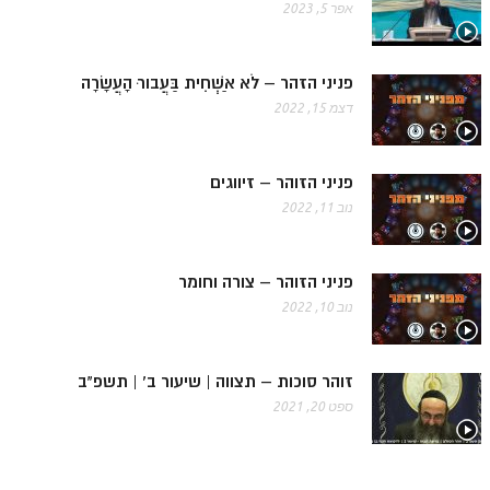
אפר 5, 2023
לאתר הבית
הרב אדם סיני
פניני הזהר – לֹא אַשְׁחִית בַּעֲבורּ הָעֲשָׂרָה
לבלוג הרב
דצמ 15, 2022
לאתר ספר הרב
לדף היומי בתע"ס
פניני הזוהר – זיווגים
נוב 11, 2022
הזמן סט זוהר
הזמן סט זוהר
פניני הזוהר – צורה וחומר
ספרים להורדה
נוב 10, 2022
מנוע חיפוש בכתבי בעל הסולם
חנות ספרים
זוהר סוכות – תצווה | שיעור ב' | תשפ"ב
ספט 20, 2021