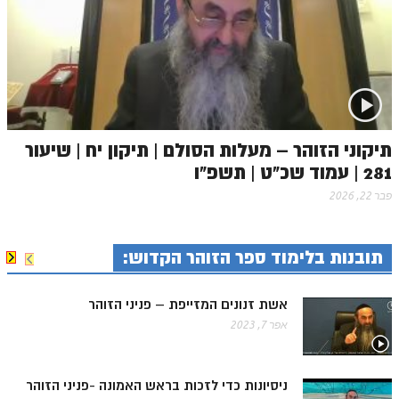
זוהר וילך מתקדמים
שידור חי
תגיות ונושאים
אודות האתר
תיקוני הזוהר – מעלות הסולם | תיקון יח | שיעור
281 | עמוד שכ"ט | תשפ"ו
אודות אתר הזוהר היומי
פבר 22, 2026
אודות בית מדרש הסולם
ספר הזוהר
תובנות בלימוד ספר הזוהר הקדוש:
גדולי ישראל על הזוהר
אשת זנונים המזייפת – פניני הזוהר
אפליקציית ספר הזוהר הקדוש
אפר 7, 2023
הקדשות על דיסקים
תרומות
ניסיונות כדי לזכות בראש האמונה -פניני הזוהר