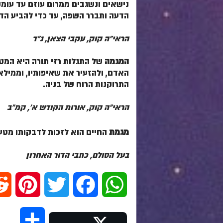
נישאים ונשגבים ממרום עוזם עד עומק 
הדעה ותברר השפה, עד כדי להביע הדב
הראי"ה קוק, עקבי הצאן, נ"ד
המגמה
של התגלות רזי תורה היא המט
האדם, ולהזעיר את שאיפותיו, וממיל
התרוקנות הרוח של בניה.
הראי"ה קוק, אורות הקודש א', קמ"ב
מגמת
החיים הוא לזכות לדבקותו מטעם
בעל הסולם, כתבי הדור האחרון
P
T
F
W
i
w
a
h
S