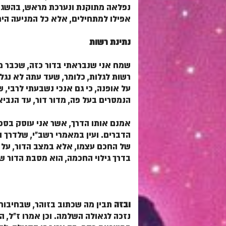
נפלאה מתוקנת ונערכת מראש, בהשגחה
אפילו למתחילים, אלא כל המניעה הי
נתינת רשות
שמח אני שנבראתי בדור כזה, שכבר מ
רשות לגלות, כלומר, שעד עתה לא נגל
על אופנה, כי גם אנכי נשבעתי לרבי, 
הנמסרים בעל פה, מדור דור, עד הנביא
אמנם אותו הדרך, אשר אני עוסק בספר
הדברים. ועין במאמרי רשב"י, שלדרך 
של החכם עצמו, אלא במצב הדור, על דר
בדרך גילוי החכמה, הוא מסבת הדור של
ובזה
תבין מה שכתוב בזוהר, שבחיבור
נזכה לגאולה השלמה. וכן אמרו ז"ל, ה