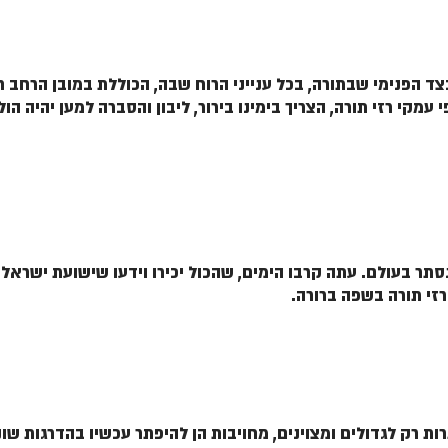
ד הפנימי שבתורה, בכל ענייני הרוח שבה, הכוללת במובן הרחב
מקי רזי תורה, הצריך בימינו בירור, ליבון והסברה למען יהיה הו
תר בעולם. עתה קרבו הימים, שהכול יכירו וידעו שישועת ישראל ו
רזי תורה בשפה ברורה.
רות רק לגדולים ומצוינים, מחויבות הן להיפתר עכשיו בהדרגות שו