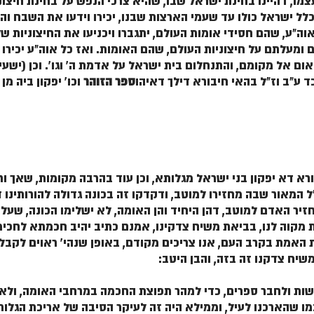
מו, דהיינו בחינת ישראל שבו, שהיא צרכי הנפש על בחינת חיצונ
 כלל ישראל כולו עד שעמי הארצות שבנו, יכירו וידעו את השבח ו
 אוה"ע, שהם חסידי אומות העולם, יתגברו ויכניעו את החיצוניות ש
מעלתם על חיצוניות העולם, שהם האומות. ואז כל אוה"ע יכירו ו
ום אל מקומם, והתנחלום בית ישראל על אדמת ה' וגו'. וכן (ישעיה
 ע"ב וז"ל בהאי חיבורא דילך דאיהו
ספר הזוהר
וכו' יפקון ביה מן
רא דא יפקון בני ישראל מגלותא, וכן עוד בהרבה מקומות, שאך
ל המאור שבה מחזירו למוטב, ודקדקו זה בכונה גדולה להורותינו
זיר האדם למוטב, דהן היחיד והן האומה, לא ישלימו הכונה, שעלי
מקוה לנו, בביאת משיח צדקינו, אמנם כתיב יהיב חכמתא לחכימין
אמת בקרב העם, אנו צריכים מקודם, באופן שנהי' ראוים לקבל 
יח צדקנו זה בזה, והבן היטב:
שות ולחבר ספרים, כדי למהר תפוצת החכמה במרחבי האומה, ולא ה
 שהארכנו לעיל, וממילא היה זה לעיקר הסיבה של אריכת הגלות ב