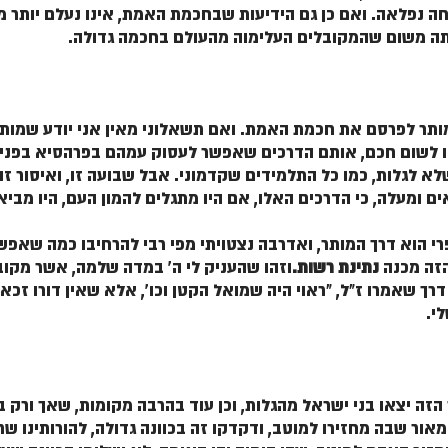
 נפלאה. ואם כן גם הידיעות שבחכמת האמת, אינו נעלם יותר מ
תה משום שהמקובלים העלימוה מהעולם בחכמה גדולה.
ותר לפרסם את חכמת האמת. ואם תשאלוני מאין אני יודע שמותר
ו לשום חכם, אותם הדרכים שאפשר לעסוק עמהם בפרהסיא בפני כ
שלא לגלות, כמו כל התלמידים שקדמוני. אבל שבועה זו, ואיסור ז
ים ומעלה, כי הדרכים האלו, אם היו מתגלים להמון העם, היו מבי
י הוא דרך המותר, ואדרבה נצטויתי מפי רבי להרחיבו כמה שאפשר
הזה מכנה
נתינת רשות.
וזהו שהעניק לי ה' במדה שלמה, אשר מקובל
ך שאמרו ז"ל, "ראוי היה שמואל הקטן וכו', אלא שאין דורו זכאי 
י.
 הזה יצאו בני ישראל מהגלות, וכן עוד בהרבה מקומות, שאך ור
מאור שבה מחזירו למוטב, ודקדקו זה בכוונה גדולה, להורותינו ש