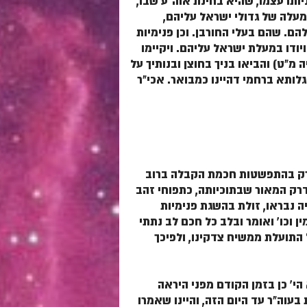
יותו עצמו, שהיא בחינת אוה"ע שבו,
המעלה של גדולי ישראל עליהם,
להם. שהם בעלי החורבן. וכן פנימיות
יודו במעלת ישראל עליהם. ויקיימו
 מ"ט) והביאו בניך בחוצן ובנותיך על
 גלותא ברחמי דהיינו כמבואר. אכי"ר
 ורק בהתפשטות חכמת הקבלה ברוב
 דרק המאור שבתוכיותה, כתפוחי זהב
ה נבראו, זולת בהשגת פנימיות
 וכו' ואומר ובלב כל חכם לב נתתי
התועלת ממשיח צדקינו, ולפיכך
י' כן בזמן הקודם מפני היראה
עוה"ר עד היום הזה, והיינו שאמרו