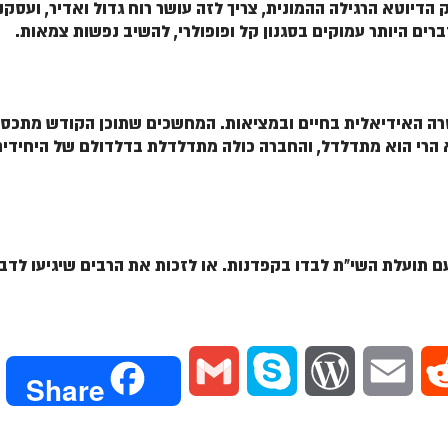
הדיוטא הרגילה ההמונית, צריך לזה עושר רוח גדול ואדיר, ועסק
רים היותר עמוקים בסגנון קל ופופולרי, להשיב נפשות צמאות.
רה האידיאלית בחיים ובמציאות. המחשכים שתוכן הקודש מתכסה 
א הרי הוא מתדלדל, והחברה כולה מתדלדלת בדלדולם של היחידי
 תועלת השי"ת לבדו בקפדנות. או לזכות את הרבים שיגיעו לדבקו
G
S
W
E
R
Share
m
k
o
m
e