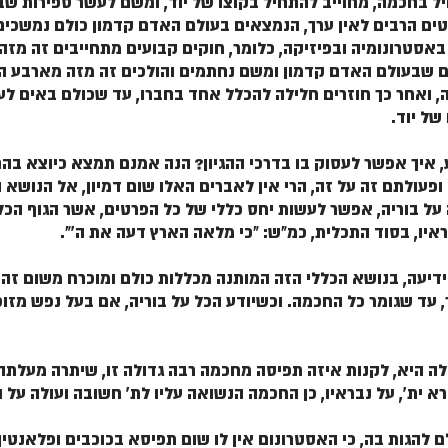
יל בחכמה, מחוייב להתחיל בקוצו של יוד, ומשם לעשר ספירות 
טים הרבים לאין ערך, הנמצאים בעולם האדם קדמון כולם נמשכים 
אסטרונומיה ובפיזיקה, כלומר, חוקים קבועים מתחייבים זה מז
יים שבעולם האדם קדמון ומשם נחתמים והולכים זה מזה מארבע הע
, ואחר כך חוזרים חלילה להכלל אחד בחברו, עד שכולם באים לע
של יוד.
ע, איך אפשר לעסוק בו בדרכי ההגיון? הנה אמנם תמצא כיוצא ב
פעולתם זה על זה, הרי אין לאברים האלו שום דמיון, אל הנושא
 בוריה, אפשר לעשות יחס כללי של כל הפרטים, אשר הגוף הכלל
איו, בסוד התכלית, כמ"ש: "כי מלאה הארץ דעה את ה'".
ידיעה, בנושא הכללי הזה המותנה מכללות כולם ומוכרח משום זה 
, עד שגומר כל החכמה. וכשיודע הכל על בוריה, אם בעל נפש מזוכ
דולה היא, לקנות איזה תפיסה מחכמה רבה גדולה זו, שיתרה מעלת
א ית', על נבראיו, כן החכמה הנשואה עליו לת' חשובה ועולה על
 להגות בה, כי האסטרונום אין לו שום תפיסא בכוכבים ופלאנט