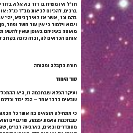
חז"ל אין משיח בן דוד בא אלא בדור ש
ברבים, להכינם לביאת מב"ד כנ"ל: או ב
בהם וכו', אשר אז לאידך גיסא, יהי'
ויבוא וילמוד כי אין עוד חשד ופחד, פ
מאוסה בעיניהם באופן שאין להשיג תמו
אותם הכדאים לה, ובזה נזכה בקרוב ל
תורת הקבלה ומהותה
סוד היחוד
ועיקר הפלא שבחכמה זו, היא ההתכללו
שבאים בדבר אחד – הכל יכול וכללם י
כי מתחילה מוצאים בה אשר כל חכמות 
שבחכמת האמת עצמה, שריבויים הוא ל
מסתדרים ובאים, בארבעה דברים, שהם 