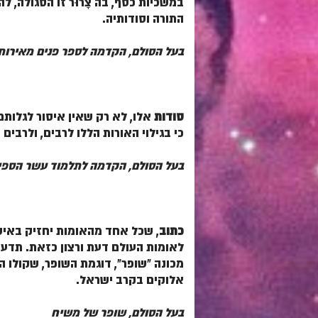
במשכיות כסף, בה צָרוּר זו הסגולה, 
התורה וסודותיה.
בעל הסולם, הקדמה לספר פנים מאירות 
סודות
אלו, לא רק שאין איסור לגלותם
כי בגילוי האורות הללו לרבים, ולרבים
בעל הסולם, הקדמה לתלמוד עשר הספיר
כתוב
, שכל אחד מהאומות יחזיק באיש 
לאומות העולם דעת ורצון כזאת. תדע
מכונה "שופר", דוגמת השופר, שקולו 
אלוקים בקרב ישראל.
בעל הסולם, שופר של משיח