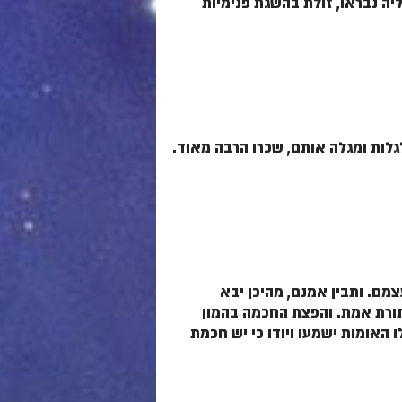
ליה נבראו, זולת בהשגת פנימיות
גלות ומגלה אותם, שכרו הרבה מאוד.
מם. ותבין אמנם, מהיכן יבא
תורת אמת. והפצת החכמה בהמון
 האומות ישמעו ויודו כי יש חכמת