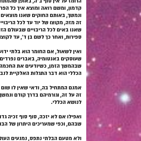
הרומז על אין סוף ב"ה, באופן שהמתח
קדמון, ומשם רואה ומוצא איך כל הפר
ונמשך, באותם החוקים שאנו מוצאים ב
זה מזה, מקוצו של יוד עד לכל הריבו
שאנו באים לכל הריבויים שבעולם הזה
ספירות, ואחר כך לשם בן ד', עד לקוצו 
ואין לשאול, אם החומר הוא בלתי ידו
שעוסקים באנטומיה, באברים נפרדים ו
שבהמשך הזמן, כשיודעים את החכמה על
הכללי הוא דבר התגלות האלקיית לנבר
אמנם המתחיל בה, ודאי שאין לו שום 
זה על זה, וגורמיהם בדרך קודם ונמשך
לנושא הכללי.
ואפילו אם לא יזכה, סוף סוף זכיה ג
שבהם, וכפי שמעריכים היתרון של הבור
ולא מטעם הבלתי נתפס, נמנעים העולם