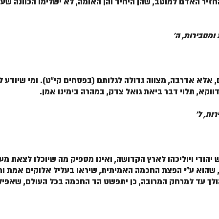
להחזיר האדם למוטב, שהן היחיד והן האומה, לא ישלימו הכוונה שע
ומסבירות, ה'
, אלא אדרבה, מצווה גדולה לגלותם (בפסחים קי"ט). ומי שיודע ל
 דווקא, תלוי דבר ביאת גואל צדק, במהרה בימינו אמן.
ות, ל'
יהודי ויוליכהו לארץ הקדושה, ואינו מספיק מה שיוכלו לצאת מעצ
, שהוא ע"י הפצת החכמה האמיתית, שיראו בעליל אלוקים אמת ו
הולך עד למרחק המרובה, כן יתפשט הד החכמה בכל העולם, שאפילו