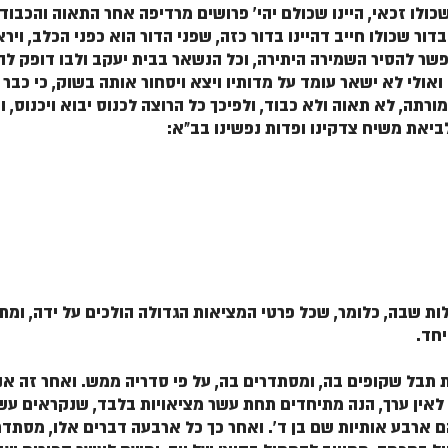
כולו זכאי, היינו שכולם יהי' פרושים מרדיפה אחר התאוה והכבו
דור שכולו חייב דהיינו בדור כזה, שפני הדור הוא כפני הכלב, ו
 אפשר להסיר השמירה היתירה, וכל הנשאר בבית יעקב ולבו דופק ל
ן ואולי לא ישאר עומד על מדותיו ויצא ויסחור אותה בשוק, כי כבר
רתה, לא תאוה ולא כבוד, ולפיכך כל הרוצה לכנוס יבוא ויכנוס, 
ביאת משיח צדקינו ופדות נפשינו בב"א:
ת שבה, כלומר, שכל פרטי המציאות הגדולה הולכים על ידה, ומ
חד.
תבל שקופים בה, ומסתדרים בה, על פי סדריה ממש. ואחר זה אנ
אין ערך, הנה מתיחדים תחת עשר מציאויות בלבד, שנקראים עשר
ארבע אותיות שם בן ד'. ואחר כך כל ארבעה דברים אלו, מסתדרים