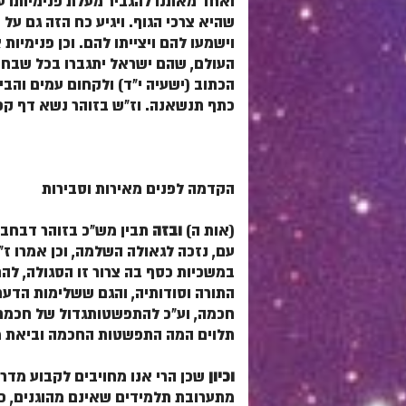
ואחד מאתנו להגביר מעלת פנימיותו עצ
שהיא צרכי הגוף. ויגיע כח הזה גם על
וישמעו להם ויצייתו להם. וכן פנימיות
העולם, שהם ישראל יתגברו בכל שבחם ו
הכתוב (ישעיה י"ד) ולקחום עמים והביא
כתף תנשאנה. וז"ש בזוהר נשא דף קכד
הקדמה לפנים מאירות וסבירות
(אות ה)
ובזה
תבין מש"כ בזוהר דבחבו
עם, נזכה לגאולה השלמה, וכן אמרו ז"
במשכיות כסף בה צרור זו הסגולה, להח
התורה וסודותיה, והגם ששלימות הדעת 
חכמה, וע"כ להתפשטותגדול של חכמת ה
תלוים המה התפשטות החכמה וביאת מש
וכיון
שכן הרי אנו מחויבים לקבוע מדר
מתערובת תלמידים שאינם מהוגנים, כמו