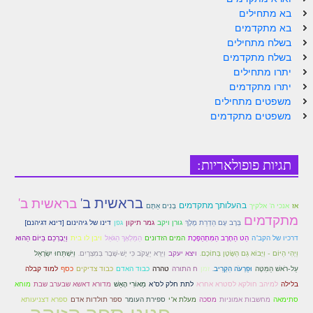
בא מתחילים
זוהר פנחס למתחילים
בא מתקדמים
זוהר פנחס למתקדמים
בשלח מתחילים
בשלח מתקדמים
ספר הזוהר – דברים
יתרו מתחילים
יתרו מתקדמים
זוהר ואתחנן למתחילים
משפטים מתחילים
משפטים מתקדמים
זוהר ואתחנן למתקדמים
זוהר עקב מתחילים
תגיות פופולאריות:
זוהר הקדוש עקב למתקדמים
זהר שופטים מתחילים
בראשית ב'
בראשית ב'
בהעלותך מתקדמים
אז
אנכי ה' אלקיך
בָּנִים אַתֶּם
מתקדמים
זהר שופטים מתקדמים
בְּרָב עָם הַדְרַת מֶלֶךְ
גורן ויקב
גמר תיקון
גפן
דינו של גיהינום [דינא דגיהנם]
דרכיו של הקב"ה
הַט הַחֶרֶב הַמִּתְהַפֶּכֶת
המים הזדונים
הַמַּלְאָךְ הַגֹּאֵל
ויבן לו בית
וַיְבָרְכֵם בַּיּוֹם הַהוּא
זוהר כי תצא מתחילים
וַיְהִי הַיּוֹם - וַיָּבוֹא גַם הַשָּׂטָן בְּתוֹכָם.
ויצא יעקב
וַיִּשְׁתַּחוּ יִשְׂרָאֵל
וַיַּרְא יַעֲקֹב כִּי יֶשׁ-שֶׁבֶר בְּמִצְרָיִם.
עַל-רֹאשׁ הַמִּטָּה
וּפַרְעֹה הִקְרִיב.
זמן
ח התורה
טהרה
כבוד האדם
כבוד צדיקים
כסף
למוד קבלה
זוהר כי תצא מתקדמים
מֵאוֹרִי הָאֵשׁ
בלילה
למיהב חולקא לסטרא אחרא
לתת חלק לס"א
מדורא דאשא שבערב שבת
מוחא
זוהר וילך השקפה
סתימאה
מחשבות אמוניות
מסכה
מעלת א"י
ספירת העומר
ספר תולדות אדם
ספרא דצניעותא