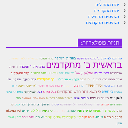
יתרו מתחילים
ספר הזוהר – ויקרא
יתרו מתקדמים
משפטים מתחילים
ספר הזוהר הקדוש זוהר ויקרא השקפה
משפטים מתקדמים
ספר הזוהר הקדוש זוהר ויקרא מתקדמים
זוהר צו מתחילים
תגיות פופולאריות:
זוהר צו מתקדמים
בחוקותי השקפה
אור הגנוז לצדיקים
ב' נוקבי דפרדשקא
בנית אמונה
בצלאל ידע לצרף אותיות
בראשית ב' מתקדמים
פרשת שמיני מתחילים
בָּרְכוּ אֶת ה' הַמְברָךְ
ד' חיות
פרשת שמיני מתקדמים
הַמַּלְאָךְ הַגֹּאֵל
השקפה
שבמרכבה
דרכי תשובה
השוואת צורה
ואלה המלכים
וְאֵלֶּה הַמִּשְׁפָּטִים
וילך מתקדמים
ואתה תחזה ברזא דעניים
ויחי יעקב
וַיֵּלֶךְ אִישׁ מִבֵּית לֵוִי
ויַּסֵּב חִזְקִיָּהוּ אֶת פָּנָיו אֶל
ספר הזוהר פרשת תזריע למתחילים
זכירה ופקידה
הַקִּיר
זָהָב וָכֶסֶף
זקן
חגים
חוטם
חשיבות שמירת השבת
י"גתיקוני דיקנא
יְהוָה
כי תשא
כי תשא זוהר חדש מתקדמים
כְּלָל וּפֶרַט
כעס
אֱלֹהֵינוּ
לֹא אֶחְסָר
לנצח את היצר
ספר הזוהר פרשת תזריע למתקדמים
לשון הרע
מאמר הניצנים
מוצאי שבת
מעלות הסולם לקריאה
משה אהרון ושמואל
סוד
זוהר מצורע מתחילים
הצפורניים
עבדים
עד חזקיהו לא היה חולה שהתרפא
עיניים
עש הלך רב וקנה לך חבר
עשב
פני
פרשת המן
פנימיות וחיצוניות
אדם
קומה ה'
קץ הימים
קץ הימין
רחל ולאה
שדים
שִׁיר הַמַּעֲלוֹת
זוהר מצורע למתקדמים
שכינה
הַבֹּטְחִים בַּיהוָה
שמה נקיה
שְׁנֵי תִּיקוּנִים שֶׁל שְׁתֵּי הַנוּקְבוֹת
שעירים
שקר ואמת
שתין נשמי
תיקון
זוהר אחרי מות למתחילים