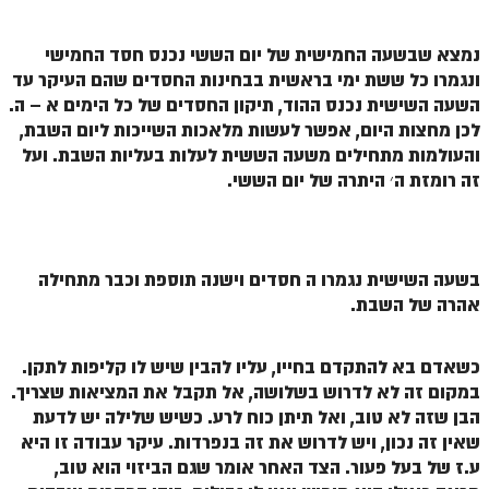
הזוהר הקדוש ויחי מתקדמים
ספר הזוהר – שמות
נמצא שבשעה החמישית של יום הששי נכנס חסד החמישי
ונגמרו כל ששת ימי בראשית בבחינות החסדים שהם העיקר עד
הזוהר הקדוש שמות מתחילים
השעה השישית נכנס ההוד, תיקון החסדים של כל הימים א – ה.
הזוהר הקדוש שמות מתקדמים
לכן מחצות היום, אפשר לעשות מלאכות השייכות ליום השבת,
והעולמות מתחילים משעה הששית לעלות בעליות השבת. ועל
הזוהר הקדוש וארא מתחילים
זה רומזת ה׳ היתרה של יום הששי.
הזוהר הקדוש וארא מתקדמים
הזוהר הקדוש בא מתחילים
בשעה השישית נגמרו ה חסדים וישנה תוספת וכבר מתחילה
הזוהר הקדוש בא מתקדמים
אהרה של השבת.
הזוהר הקדוש בשלח מתחילים
כשאדם בא להתקדם בחייו, עליו להבין שיש לו קליפות לתקן.
הזוהר הקדוש בשלח מתקדמים
במקום זה לא לדרוש בשלושה, אל תקבל את המציאות שצריך.
הזוהר הקדוש יתרו מתחילים
הבן שזה לא טוב, ואל תיתן כוח לרע. כשיש שלילה יש לדעת
שאין זה נכון, ויש לדרוש את זה בנפרדות. עיקר עבודה זו היא
הזוהר הקדוש יתרו מתקדמים
ע.ז של בעל פעור. הצד האחר אומר שגם הביזוי הוא טוב,
משפטים מתחילים