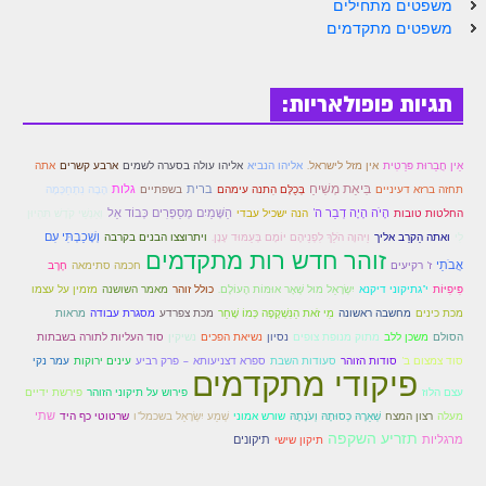
משפטים מתחילים
לאתר הבית
משפטים מתקדמים
הרב אדם סיני
לבלוג הרב
תגיות פופולאריות:
לאתר ספר הרב
אֵין חֲבֵרוּת פּרַטִית
אין מזל לישראל.
אליהו הנביא
אליהו עולה בסערה לשמים
ארבע קשרים
אתה
לדף היומי בתע"ס
בִּיאַת מְשִׁיחַ
ברית
גלות
תחזה ברזא דעיניים
בְּכֻלָּם הִתנה עימהם
בשפתיים
הָבָה נִתְחַכְּמָה
הזמן סט זוהר
הָיׂה הָיָה דְבַר ה'
הַשָּׁמַיִם מְסַפְּרִים כְּבוֹד אֵל
וְאַנְשֵׁי קֹדֶשׁ תִּהְיוּן
החלטות טובות
הנה ישכיל עבדי
לִי
וְשָׁכַבְתִּי עִם
ואתה הַקרֵב אליך
וַיהוָה הֹלֵךְ לִפְנֵיהֶם יוֹמָם בְּעַמּוּד עָנָן.
ויתרוצצו הבנים בקרבה
הזמן סט זוהר
זוהר חדש רות מתקדמים
אֲבֹתַי
ז' רקיעים
חכמה סתימאה
חֶרֶב
מאמר השושנה
ספרים להורדה
פִּיפִיּוֹת
י"גתיקוני דיקנא
יִשְׂרָאֵל מוּל שְׁאָר אוּמּוֹת הָעוֹלָם.
כולל זוהר
מזמין על עצמו
מכת כינים
מחשבה ראשונה
מִי זֹאת הַנִּשְׁקָפָה כְּמוֹ שָׁחַר
מכת צפרדע
מסגרת עבודה
מראות
מנוע חיפוש בכתבי בעל הסולם
הסולם
משכן ללב
מתוק מנופת צופים
נסיון
נשיאת הפכים
נשיקין
סוד העליות לתורה בשבתות
סוד צמצום ב'
סודות הזוהר
סעודות השבת
ספרא דצניעותא – פרק רביע
עינים ירוקות
עמר נקי
חנות ספרים
פיקודי מתקדמים
עצם הלוז
פירוש על תיקוני הזוהר
פירשת ידיים
שְׁאֵרָהּ כְּסוּתָהּ וְעֹנָתָהּ
שתי
מעלה
רצון המצח
שורש אמוני
שְׁמַע יִשְׂרָאֵל בשכמל"ו
שרטוטי כף היד
תזריע השקפה
מרגליות
תיקון שישי
תיקונים