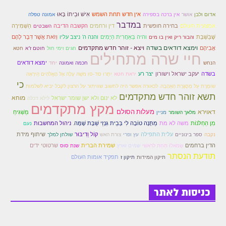
זוהר נשא למתחילים
אין חדש תחת השמש
אִישׁ וּבֵיתוֹ בָּאוּ
אדום ולבן
אושר
אין ברכה בספירה
אמונה טפלה
במדבר
בחירה חופשית
אמצעית העולם
דין ורחמים
הקשבה הדיבה
הַשְּׁמִירָה
השבטים
זוהר נשא למתקדמים
שֶׁבַּשַּׁבָּת
והיה בְּאַחֲרִית הַיָּמִים
והנה ה' ניצב עליו
וְזֹאת אֲשֶׁר דִּבֶּר לָהֶם
והבור ריק ואין בו מים
וימצא דודאים בשדה
ויצא - זוהר חדש מתקדמים
אֲבִיהֶם
זוהר בהעלותך למתחילים
חגים וימי חול
חוטם ז"א
חטא
חיי שרה מתחילים
ימצא דודאים
הנחש
חכמה ואמונה
יחד
זוהר בהעלותך למתקדמים
בשדה
יעקב ישראל וישורון
יצר רע
יראת חטא
יִתְרוֹ סד-סו מֹשֶׁה עָלָה אֶל הָאֱלֹהִים הַיִרְאָה
כי
זוהר שלח לך למתחילים
שׁוֹמֶרֶת עַל מְסֻגֶּרֶת הָאַהֲבָה. לכאורה אפשר היה לחשוב שוויתור על הרצון לקבל יביא לשלמות
תשא זוהר חדש מתקדמים
מוחא
לא ינום ולא ישן שומר ישראל
לילא דכלה
מקץ מתקדמים
זוהר שלח לך למתקדמים
מעלות הסולם
דאוירא
מַשְׁגִּיחַ
מלאך השומר
מניין
זוהר קורח למתחילים
מִן הַחַלֹּנוֹת
משה לא מת
מַתָּנָה טוֹבָה לִי בְּבֵית גִּנְזֵי שַׁבָּת שָׁמָּה.
ניהול המחשבות
נעם
קוֹל וֵדִיבּוּר
שיתוף מידת
עלית התפילה
נקבה
ספר בינוניים
עץ ופרי
צורת האש
שולחן למלך
זוהר קורח למתקדמים
הדין ברחמים
שמירת הברית
שרטוטי ידים
שְׂמֹאלוֹ תַּחַת לְרֹאשִׁי
שמים וארץ
שנת סוס
תודעת הנסתר
תפקיד אומות העולם
תיקון המידות
תיקון ז
חוקת למתחילים
חוקת מתקדמים
כניסות לאתר
זוהר בלק למתחילים
זוהר בלק למתקדמים