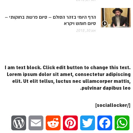
ספר הזוהר תולדות מתקדמים
ספר הזוהר ויצא מתחילים
הדף היומי בזהר הסולם – סיום פרשת בחוקותי –
סיום חומש ויקרא
ספר הזוהר ויצא מתקדמים
אוג 30, 2018
ספר הזוהר וישלח מתחילים
הזוהר הקדוש וישלח מתקדמים
הזוהר הקדוש וישב מתחילים
I am text block. Click edit button to change this text.
הזוהר הקדוש וישב מתקדמים
Lorem ipsum dolor sit amet, consectetur adipiscing
הזוהר הקדוש מקץ מתחילים
elit. Ut elit tellus, luctus nec ullamcorper mattis,
pulvinar dapibus leo.
הזוהר הקדוש מקץ מתקדמים
הזוהר הקדוש ויגש מתחילים
[/sociallocker]
הזוהר הקדוש ויגש מתקדמים
W
E
R
P
T
F
W
הזוהר הקדוש ויחי מתחילים