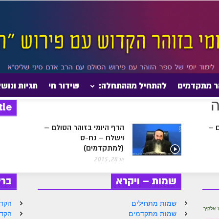
ר מתקדמים
להתחיל מההתחלה:
שידור חי
תגיות ונוש
tle
ם –
הדף היומי בזוהר הסולם –
וישלח – נח-ס
(למתקדמים)
יונ 28, 2015
שמות – ויקרא
בר
שמות מתחילים
הקדמ
' אלקיך
שמות מתקדמים
הקדמ