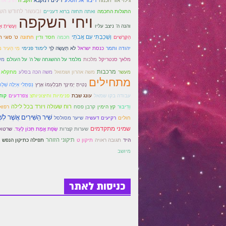
גילוי אור חכמה
דיבור אל הסלע
דינים דנוקבא
הקב"ה
הרב אדם
ובעשור לחודש השב
התגלות החכמה
ואתה תחזה ברזא דעניים
ויחי השקפה
והנה ה' ניצב עליו
וְעָשִׂיתָ 
וְשָׁכַבְתִּי עִם אֲבֹתַי
הַקְּרָשִׁים
חכמה
חסד ודין
חתונה
ט' סוגי 
כנסת ישראל
יהודה ותמר
לֹא תַעֲשֶׂה לְךָ
לימוד פנימי
מִי הֵעִיר מִ
מלאך סנטריקל
מלכות
מלמד על ההשגחה של ה' על העולם
מע
מרכבות
מעשר
משה אהרון ושמואל
משה הכה בסלע
מתקלא
מתחילים
נָטִיתָ יְמִינְךָ תִּבְלָעֵמוֹ אָרֶץ
נַפְתָּלִי אַיָּלָה שְׁלֻ
עבודה בקו שמאל
עונג שבת
פנימיות וחיצוניותצ
צפרדעים
קוד
וֵדִיבּוּר
רוח שעולה ויורד בכל לילה
קץ הימין
קרבן פסח
רפוא
שִׁיר הַשִּׁירִים אֲשֶׁר לִש
רקיעים דעשיה
חולים
שיער מסולסל
שמיני מתקדמים
שערות קצרות
שְׂפַת אֱמֶת תִּכּוֹן לָעַד.
שרטוט
תיקוני הזוהר
היד
תגובה ראויה
תיקון ט
תפילה כתיקון הנפש
מיושב
כניסות לאתר