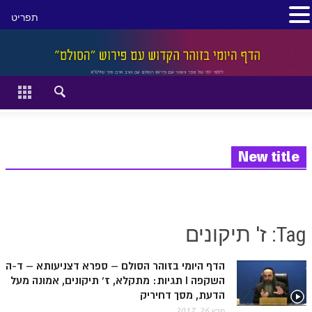
תפריט
סגור
דף הבית
זהר השקפה
זוהר מתקדמים
New title
להתחיל מההתחלה:
הקדמת ספר הזוהר מתחילים
Tag: ז' תיקונים
הקדמת ספר הזוהר מתקדמים
הדף היומי בזוהר הסולם – ספרא דצניעותא – ד-ה
ספר הזוהר בראשית
השקפה I תגיות: מתקלא, ז' תיקונים, אמונה מעל
ספר הזוהר בראשית א' מתחילים
הדעת, מסך דחיריק
מרץ 26, 2017