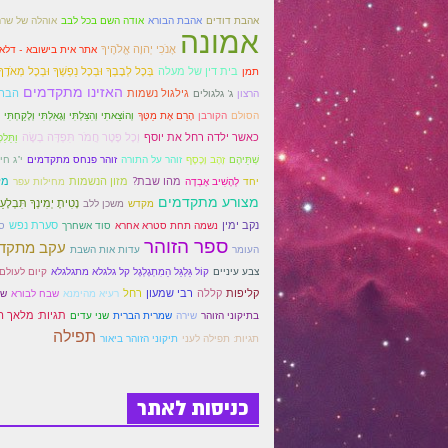
אהבת דודים
אהבת הבורא
אודה השם בכל לבב
אוהלה של שרה
אמונה
אָנֹכִי יְהוָה אֱלֹהֶיךָ
אתר אית בישובא - דלא 
בית דין של מעלה
בְּכָל לְבָבְךָ וּבְכָל נַפְשְׁךָ וּבְכָל מְאֹדֶךָ
תמן
האזינו מתקדמים
גילגול נשמות
הברכ
הרצון
ג' גלגולים
הסולם
הקורבן
הָרֵם אֶת מַטְּךָ
וְהוֹצֵאתִי וְהִצַּלְתִּי וְגָאַלְתִּי וְלָקַחְתִּי
כאשר ילדה רחל את יוסף
וְכָל פֶּטֶר חֲמֹר תִּפְדֶּה בְשֶׂה
וַתֵּלַכ
שְׁתֵּיהֶם
זָהָב וָכֶסֶף
זוהר על התורה
זוהר פנחס מתקדמים
י"ג חי
מהו שבת?
מזון הנשמות
מל
יחד
לְהָשִׁיב אָבְדָה
מחילות עפר
מצורע מתקדמים
נָטִיתָ יְמִינְךָ תִּבְלָע
מקדש
משכן ללב
נקב ימין
סערת נפש
נשמה תחת סטרא אחרא
סוד אשחרך
ס
ספר הזוהר
עקב מתקד
העומר
עדות אות השבת
צבע עיניים
קוֹל גַּלְגַּל הַמִתְגָלְגֶל קל גלגלא מתגלגלא
קיום לעולם
קליפות
קללה
רבי שמעון
רחל
רעיא מהימנא
שבח לבורא
שי
תגיות: מלאך ה
בתיקוני הזוהר
שירה
שמרית הברית
שני עדים
תפילה
תגיות: תפילה לעני
תיקוני הזוהר ביאור
כניסות לאתר