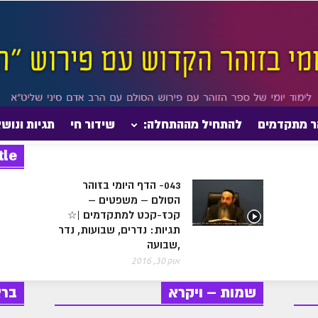
ר מתקדמים
להתחיל מההתחלה:
שידור חי
תגיות ונוש
tle
043- הדף היומי בזוהר
הסולם – משפטים –
קכז-קכט למתקדמים |☆
תגיות: נדרים, שבועות, נדר
,שבועה
אוק 30, 2016
שמות – ויקרא
בר