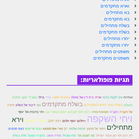
הזוהר הקדוש ויחי מתקדמים
וארא מתקדמים
ספר הזוהר – שמות
בא מתחילים
בא מתקדמים
הזוהר הקדוש שמות מתחילים
בשלח מתחילים
בשלח מתקדמים
הזוהר הקדוש שמות מתקדמים
יתרו מתחילים
יתרו מתקדמים
הזוהר הקדוש וארא מתחילים
משפטים מתחילים
משפטים מתקדמים
הזוהר הקדוש וארא מתקדמים
הזוהר הקדוש בא מתחילים
תגיות פופולאריות:
הזוהר הקדוש בא מתקדמים
הזוהר הקדוש בשלח מתחילים
אותיות
איך לקבל ברכה
אריה
בית דין של מעלה
בסוכות תשבו
ברד
ברזל
בשביל יעקב נתקים
בשלח מתקדמים
הזוהר הקדוש בשלח מתקדמים
בשלח זוהר חדש למתחילים
העולם
גוף
דיבור אל הסלע
דרכיו
ויהי בדברה אל יוסף
של הקב"ה
הקב"ה
השוואת צורה
וַיהוָה הֹלֵךְ לִפְנֵיהֶם יוֹמָם בְּעַמּוּד עָנָן.
ויחי השקפה
הזוהר הקדוש יתרו מתחילים
וירא
וְיִקְחוּ לִי תְּרוּמָה
ויצא יעקב
ויחלום יוסף חלום
מתחילים
הזוהר הקדוש יתרו מתקדמים
ויתור על הרצון
חכמת שלמה
י"ב טורי אפרסמונא
כבוד צדיקים
כעס חכמים
לא ינום ולא ישן שומר ישראל
מַה תִּצְעַק אֵלָי
מהו שבת?
מודה ועוזב.
מַחֲצִית הַשֶּׁקֶל
מלה בסלע
משפטים מתחילים