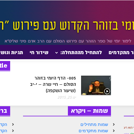
ר מתקדמים
להתחיל מההתחלה:
שידור חי
תגיות ונוש
tle
005- הדף היומי בזוהר
הסולם – חיי שרה – י-יב
(שיעור השקפה)
ינו 25, 2015
שמות – ויקרא
בר
שמות מתחילים
הקדמ
 הוא רע
שמות מתקדמים
הקדמ
לך