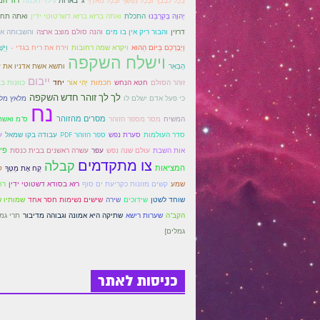
ג' בארות
גילוי חכמה
התכלת
יְהוָה בְּקִרְבֵּנוּ
ואתה ברזא ברזא דשרטוטי ידין
ואתה תחז
והנה סולם מוצב ארצה
דרזין
והבור ריק אין בו מים
והשבותה אל
ויקרא שמה רחובות
וַיֵּ
וַיְבָרְכֵם בַּיּוֹם הַהוּא
וירח את ריח בגדי -
וישלח השקפה
הַבְּאֵר
ותשא אשת אדניו את ע
ייבום
יְהִי אוֹר
זוהר הסולם
חטא הנחש
חכמות
יחד
כוונות ב
לך לך זוהר חדש השקפה
כי פעל אדם ישלם לו
מלאץ מלי
נח
המשיח
מסר מספר הזוהר
מסרים מהזוהר
ס"מ ואשת 
סערת נפש
סדר העולמות
ספר הזוהר PDF
עבודה בקו שמאל
ע
פי
אות השבת
עולם שנה נפש
עפר
עשרה ראשנים בבית כנסת
צו מתקדמים
קבלה
המציאות
קַח אֶת מַטְּךָ
ק
רח
שמע
קשים מזונות כקריעת ים סוף
רזא בסודא דשטוטי ידין
שידוכים
שוחד לשטן
שירה
שישים נשימות חסר אחד
שמותיו 
שתיקה היא אמונה וגבוהה מדיבור
הקב"ה
שערות רישא
תרי גמל
גמלים]
כניסות לאתר