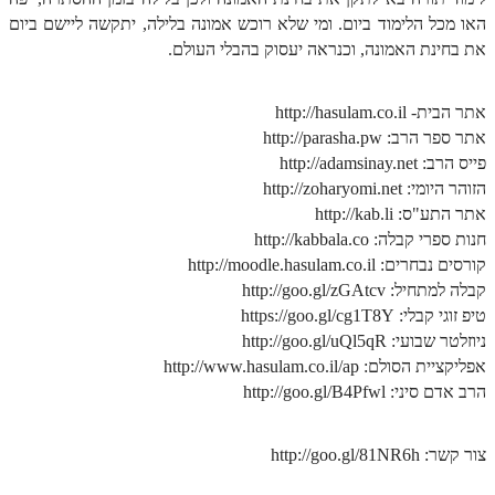
האו מכל הלימוד ביום. ומי שלא רוכש אמונה בלילה, יתקשה ליישם ביום
הזוהר הקדוש משפטים מתקדמים
את בחינת האמונה, וכנראה יעסוק בהבלי העולם.
הזוהר הקדוש תרומה השקפה
אתר הבית- http://hasulam.co.il
הזוהר הקדוש תרומה מתקדמים
אתר ספר הרב: http://parasha.pw
הזוהר הקדוש ספרא דצניעותא
פייס הרב: http://adamsinay.net
הזוהר היומי: http://zoharyomi.net
הזוהר הקדוש תצווה השקפה
אתר התע"ס: http://kab.li
חנות ספרי קבלה: http://kabbala.co
הזוהר הקדוש תצווה מתקדמים
קורסים נבחרים: http://moodle.hasulam.co.il
ספר הזוהר הקדוש כי תשא השקפה
קבלה למתחיל: http://goo.gl/zGAtcv
טיפ זוגי קבלי: https://goo.gl/cg1T8Y
ספר הזוהר הקדוש כי תשא מתקדמים
ניוזלטר שבועי: http://goo.gl/uQl5qR
ספר הזוהר הקדוש ויקהל השקפה
אפליקציית הסולם: http://www.hasulam.co.il/ap
הרב אדם סיני: http://goo.gl/B4Pfwl
ספר הזוהר הקדוש ויקהל מתקדמים
ספר הזוהר הקדוש פיקודי מתחילים
צור קשר: http://goo.gl/81NR6h
ספר הזוהר הקדוש פיקודי מתקדמים