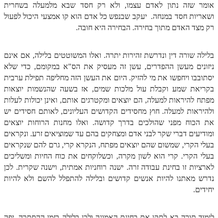
הזוהר הקדוש ויחי מתקדמים
אומר שזה נתון לאדם עצמו, ולא רק חסד שבא מלמעלה בשחרית
ושאריות חסד במנחה. יעקב שבנפש כל אדם הוא קו אמצעי היכול לפעול
ספר הזוהר – שמות
רק מצד האדם מתוך בחירה. הבחירה היא חובה.
הזוהר הקדוש שמות מתחילים
הזוהר הקדוש שמות מתקדמים
בלילה שורה דין ונדרשת זהירות יתרה. ואלו המשוטטים בלילה, אם אינם
ניזונים מעשן ההפדרים, עשן זה מעסיק את הס"א במקומם, כדי שלא
הזוהר הקדוש וארא מתחילים
יסתובבו ויחפשו את מי להזיק. היום את העשן הזה מחליפה תפילת ערבית
בקריאת שמע וקבלת עול מלכות שמים, אז בשעה שהנשמות יוצאות
הזוהר הקדוש וארא מתקדמים
מפתח להיראות למעלה, הם יוצאים ומקטרגים אותם, ואינן יכולות לעלות
הזוהר הקדוש בא מתחילים
ולהיראות למעלה. חוץ מחסידים הקדושים העליונים, לאותם חסידים יש
את הכוח מפני שהולכים בדרך קדושה. ואלו מחנות הרוחות יוצאים
הזוהר הקדוש בא מתקדמים
ומודיעים דברי שקר לבני אדם ומצחקים בהם עד שמוציאים זרע. ונקראים
בעלי הקרי, שמשום שהם יוצאים מפתח, הנקרא קרי, גרם להם שנקראים
הזוהר הקדוש בשלח מתחילים
בעלי הקרי. קרי הוא לשון מקרה, וכשלוקחים את כוח החיות ומשליכים
הזוהר הקדוש בשלח מתקדמים
לארציות זו בחינת עבודה זרה. ישנה רוחניות אמתית, וישנה שקרית. לכן
נדרש מאתנו להיות אנשים קדושים ובלילה להתפלל להשם ולא להיות
הזוהר הקדוש יתרו מתחילים
יחידים.
הזוהר הקדוש יתרו מתקדמים
משפטים מתחילים
לימוד תורה בא לתקן את בחינת האמונה ולכן בלילה בזמן ההסתרה, יפה