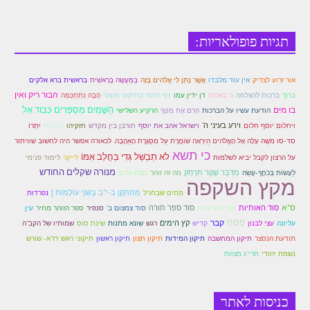
תגיות פופולאריות:
אור זרוע לצדיק
אין עוד מלבדו
אֲשֶׁר נָתַן לִי אֱלֹהִים בָּזֶה
בַּמַּעֲשֶׂה בָּרָאשִׁית
בראשית ברא אלקים
הבור ריק ואין
ברוך
ברכות להצלחה
ג' בארות
דן ידין עמו
דף היומי בתיקוני הזוהר
הָבָה נִתְחַכְּמָה
הַשָּׁמַיִם מְסַפְּרִים כְּבוֹד אֵל
בו מים
הודעת עשיו על הברכות
הָרֵם אֶת מַטְּךָ
הרקיע השלישי
וירע בעיני ה'
ויחלום יוסף חלום
וישראל אהב את יוסף
חורבן בין מקדש
חזקיהו
חכמות
יִתְרוֹ
סד-סו מֹשֶׁה עָלָה אֶל הָאֱלֹהִים הַיִרְאָה שׁוֹמֶרֶת עַל מְסֻגֶּרֶת הָאַהֲבָה. לכאורה אפשר היה לחשוב שוויתור
כי תשא
לֹא תְבַשֵּׁל גְּדִי בַּחֲלֵב אִמּוֹ
על הרצון לקבל יביא לשלמות
לייקר
לימוד פנימי
מנורה שקלים החודש
מִדְּבַר שֶׁקֶר תִּרְחָק
לַעֲשׂוֹת בְּכֹחֲךָ-עֲשֵׂה
מה זה זוהר
מכת ערוב
מקץ השקפה
מִתְתַּקֶן ב-י"ב בְּשִׁנֵּי עוֹלָמוֹת [
מתים שבחו"ל
נפרדות
ס"א
סוד האותיות
סוד ספר תורה
סוד השיערות
סוד צמצום ב'
סנפיר
ספר הזוהר מחיר
עין
פסח
קבר
קץ הימים
עליונה
עצי לבנון
קדיש
רגש
שונא מתנות
שינת סוס
שמותיו של הקב"ה
תודעת הנסצר
תיקון המחשבה
תיקון המידות
תיקון חצון
תיקון ראשון
תיקוני ראש דז"א- שורש
נשמת יהודי
תרי"ג מצוות
כניסות לאתר