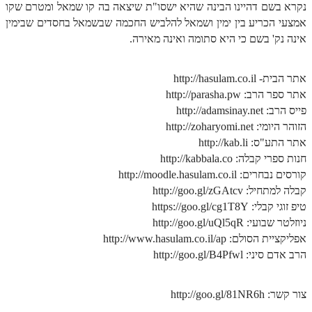
נקרא בשם דהיינו הבינה שהיא ישסו"ת שיצאה בה קו שמאל ומטרם שקו
זוהר פנחס למתחילים
אמצעי הכריע בין ימין ושמאל להלביש החכמה שבשמאל בחסדים שבימין
אינה נק' בשם כי היא סתומה ואינה מאירה.
זוהר פנחס למתקדמים
ספר הזוהר – דברים
אתר הבית- http://hasulam.co.il
זוהר ואתחנן למתחילים
אתר ספר הרב: http://parasha.pw
פייס הרב: http://adamsinay.net
זוהר ואתחנן למתקדמים
הזוהר היומי: http://zoharyomi.net
זוהר עקב מתחילים
אתר התע"ס: http://kab.li
חנות ספרי קבלה: http://kabbala.co
זוהר הקדוש עקב למתקדמים
קורסים נבחרים: http://moodle.hasulam.co.il
קבלה למתחיל: http://goo.gl/zGAtcv
זהר שופטים מתחילים
טיפ זוגי קבלי: https://goo.gl/cg1T8Y
זהר שופטים מתקדמים
ניוזלטר שבועי: http://goo.gl/uQl5qR
אפליקציית הסולם: http://www.hasulam.co.il/ap
זוהר כי תצא מתחילים
הרב אדם סיני: http://goo.gl/B4Pfwl
זוהר כי תצא מתקדמים
צור קשר: http://goo.gl/81NR6h
זוהר וילך השקפה