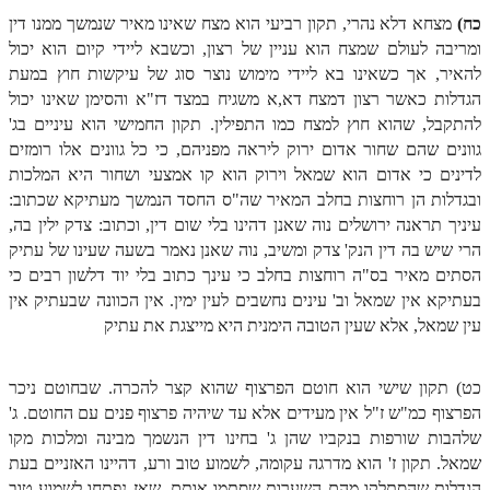
כח)
מצחא דלא נהרי, תקון רביעי הוא מצח שאינו מאיר שנמשך ממנו דין
זוהר אחרי מות למתקדמים
ומריבה לעולם שמצח הוא עניין של רצון, וכשבא ליידי קיום הוא יכול
הזוהר הקדוש – קדושים למתחילים
להאיר, אך כשאינו בא ליידי מימוש נוצר סוג של עיקשות חוץ במעת
הגדלות כאשר רצון דמצח דא,א משגיח במצד דז"א והסימן שאינו יכול
הזוהר הקדוש – קדושים למתקדמים
להתקבל, שהוא חוץ למצח כמו התפילין. תקון החמישי הוא עיניים בג'
גוונים שהם שחור אדום ירוק ליראה מפניהם, כי כל גוונים אלו רומזים
ספר הזוהר אמור השקפה
לדינים כי אדום הוא שמאל וירוק הוא קו אמצעי ושחור היא המלכות
ספר הזוהר אמור מתקדמים
ובגדלות הן רוחצות בחלב המאיר שה"ס החסד הנמשך מעתיקא שכתוב:
עיניך תראנה ירושלים נוה שאנן דהינו בלי שום דין, וכתוב: צדק ילין בה,
הזוהר הקדוש פרשת בהר למתחילים
הרי שיש בה דין הנק' צדק ומשיב, נוה שאנן נאמר בשעה שעינו של עתיק
הזוהר הקדוש פרשת בהר – מתקדמים
הסתים מאיר בס"ה רוחצות בחלב כי עינך כתוב בלי יוד דלשון רבים כי
בעתיקא אין שמאל וב' עינים נחשבים לעין ימין. אין הכוונה שבעתיק אין
זוהר בחוקותי למתחילים
עין שמאל, אלא שעין הטובה הימנית היא מייצגת את עתיק
זוהר הקדוש בחוקותי למתקדמים
כט) תקון שישי הוא חוטם הפרצוף שהוא קצר להכרה. שבחוטם ניכר
ספר הזוהר – במדבר
הפרצוף כמ"ש ז"ל אין מעידים אלא עד שיהיה פרצוף פנים עם החוטם. ג'
זוהר במדבר מתחילים
שלהבות שורפות בנקביו שהן ג' בחינו דין הנשמך מבינה ומלכות מקו
שמאל. תקון ז' הוא מדרגה עקומה, לשמוע טוב ורע, דהיינו האזניים בעת
זוהר במדבר מתקדמים
הגדלות שהסתלקו מהם השערות שסתמו אותם, שאז נפתחו לשמוע טוב