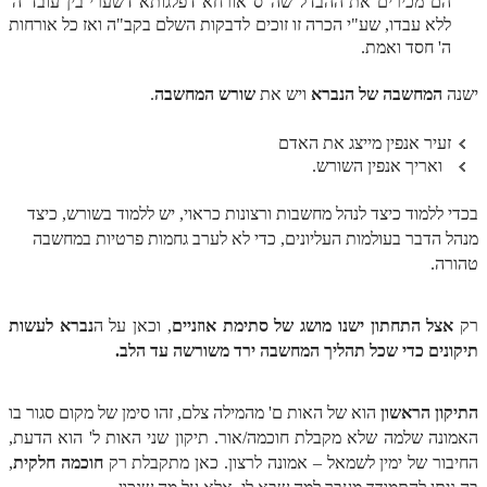
הם מכירים את ההבדל שה"ס אורחא דפלגותא דשערי בין עובד ה'
ללא עבדו, שע"י הכרה זו זוכים לדבקות השלם בקב"ה ואז כל אורחות
הזוהר הקדוש משפטים מתקדמים
ה' חסד ואמת.
הזוהר הקדוש תרומה השקפה
ישנה
המחשבה של הנברא
ויש את
שורש המחשבה
.
הזוהר הקדוש תרומה מתקדמים
זעיר אנפין מייצג את האדם
הזוהר הקדוש ספרא דצניעותא
ואריך אנפין השורש.
הזוהר הקדוש תצווה השקפה
בכדי ללמוד כיצד לנהל מחשבות ורצונות כראוי, יש ללמוד בשורש, כיצד
מנהל הדבר בעולמות העליונים, כדי לא לערב גחמות פרטיות במחשבה
הזוהר הקדוש תצווה מתקדמים
טהורה.
ספר הזוהר הקדוש כי תשא השקפה
ספר הזוהר הקדוש כי תשא מתקדמים
רק
אצל התחתון ישנו מושג של סתימת אוזניים
, וכאן על ה
נברא לעשות
תיקונים כדי שכל תהליך המחשבה ירד משורשה עד הלב.
ספר הזוהר הקדוש ויקהל השקפה
ספר הזוהר הקדוש ויקהל מתקדמים
התיקון הראשון
הוא של האות ם' מהמילה צלם, זהו סימן של מקום סגור בו
האמונה שלמה שלא מקבלת חוכמה/אור. תיקון שני האות ל' הוא הדעת,
ספר הזוהר הקדוש פיקודי מתחילים
החיבור של ימין לשמאל – אמונה לרצון. כאן מתקבלת רק
חוכמה חלקית
,
ספר הזוהר הקדוש פיקודי מתקדמים