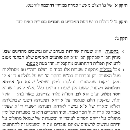
הזוהר הקדוש ויחי מתקדמים
תיקון א'
של ם' דצלם מאשר
סגירה ממוחין דחוכמה
להיכנס,
ספר הזוהר – שמות
תיקון ב'
ל' דצלם בו יש
דעת המכריע בו חסדים וגבורות
באים יחד.
הזוהר הקדוש שמות מתחילים
הזוהר הקדוש שמות מתקדמים
תקון
ג':
הזוהר הקדוש וארא מתחילים
בקטנות
– הוא
שערות שחורות כעורב
שהם
נמשכים מהדינים שבג'
הזוהר הקדוש וארא מתקדמים
מוחין
חב"ד שבתקון הב' וע"כ הם
סותמים האזניים שלא תבחנה מטוב
לרע ואין תפלות התחתונים מתקבלות.
ו
זהו בעת
קטנות
,
הזוהר הקדוש בא מתחילים
אבל
בגדלות
מתקנות שערות אלו בסוד ם' דצלם דנה"י ואז מסתלקות
מעל האזניים והן נפךתחות כמ"ש בתקון הז' ויש על גלגלתא דז"א קו
הזוהר הקדוש בא מתקדמים
חלק במקום שהשערות נחלקות לימין ושמאל שהוא
נק' אורחא
הזוהר הקדוש בשלח מתחילים
דפלגותא דש
ערי, ששם אין שערות ודינים כלל ,אלא להיפך שהוא
חסד נפלא
, וע"כ הוא
לבן
. וזסו"ה וְאֹרַח צַדִּיקִים, כְּאוֹר נֹגַהּ: הוֹלֵךְ
הזוהר הקדוש בשלח מתקדמים
וָאוֹר, עַד-נְכוֹן הַיּוֹם שנאמר על אורחא דפלגותא דשעי שבגלגלתא
דא"א ומארח של א"א נמשך לארחא דפגותא דשערי דז"א שעליו
הזוהר הקדוש יתרו מתחילים
נאמר כל ארחות ה' חסד ואמת. וסוד הדברים הוא כי בשערות של ימין
מתגלים על ידיהם חסדים לעובדי ה' ובשערות של שמאל מתגלים על
הזוהר הקדוש יתרו מתקדמים
ידיהם עונשים לרשעים שאינם עובדים את ה' וכשמגיע זה לתחתונים
משפטים מתחילים