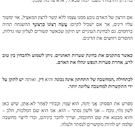
בה ניתן להתמודד מעבר למה שבא לי, אלא על מה שנכון.
ספר הזוהר – ויקרא
אם הרצון של האדם נובע ממנו עצמו ללא קשר לרצון המאציל, אזי ימשוך
ספר הזוהר הקדוש זוהר ויקרא השקפה
עליו דינים, אך אם ישכיל לקיים:
עֲשֵׂה רְצוֹנוֹ כִּרְצוֹנֶךָ
ההשגחה תהיה
ברחמים. גם לבחינת העיניים יש תיקון שכאשר קשורים לעליון שזו גדלות,
ספר הזוהר הקדוש זוהר ויקרא מתקדמים
החסדים רוחצים את הדינים.
זוהר צו מתחילים
זוהר צו מתקדמים
כאשר מתקנים את בחינת שערות האוזניים
,
ניתן לשמוע ולהבחין בין טוב
לרע
,
אחרת סערות הנפש ינהלו את האדם.
פרשת שמיני מתחילים
פרשת שמיני מתקדמים
לכתחילה ,המחשבה של התחתון אינה נכונה
והיא
דין
, ואותה
יש לתקן על
ידי התקשרות למחשבה עליונה יותר.
ספר הזוהר פרשת תזריע למתחילים
ספר הזוהר פרשת תזריע למתקדמים
מפרש את הפסוק: אֲנִי יְהוָה, הוּא שְׁמִי; וּכְבוֹדִי לְאַחֵר לֹא-אֶתֵּן, שיש כאן
זוהר מצורע מתחילים
לשון גלוי, נוכח – אני ולשון נסתר – הוא. אני הוא שם המלכות, הלב –
והוא מבטא את שם החוכמה, וצריך לחבר ביניהם, וכדי לייצר מחשבה
זוהר מצורע למתקדמים
שלמה יש להיות מקושרים לנסתר ולנגלה.
זוהר אחרי מות למתחילים