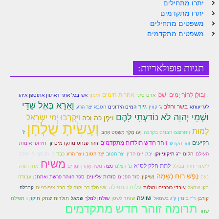
יתרו מתחילים
יתרו מתקדמים
משפטים מתחילים
משפטים מתקדמים
תגיות פופולאריות:
. זְבוּלֻן לְחוֹף יַמִּים יִשְׁכֹּן
אחרית הימים
אדם סיני
אימון
אש
בכל אתר דאתוון אתוספן איהו
וָאֵרָא בְּאֵל שַׁדָּי
בשר וחלב
גיור
לגריעותא
ג' קווין
המים הזדונים
הסבא יצר הרע
וּשְׁמִי יְהוָה לֹא נוֹדַעְתִּי לָהֶם
וַיִּקְרְבוּ יְמֵי יִשְׂרָאֵל
וַיִּפֶן כֹּה וָכֹה
וְעָשִׂיתָ שֻׁלְחָן
לָמוּת
ז'
ויתרוצצו הבנים בקרבה
וְעֹז מֶלֶךְ מִשְׁפָּט אָהֵב
רקיעים
זוהר חדש תולדות מתקדמים
זהר הקדש
זוהר פנחס מתקדמים
זך
חירופי אומות
העולם
חלום
י"ג תיקוני זקן
יבק
יום הדין
יצר הטוב
יצר הטוב ויצר הרע
כבד
לי הכסף ולי הזהב
משיח
לתת חלק לס"א
לימודי זוהר בכולל
ם' דצלם
מצה
מֹשֶׁה אַהֲרֹן וּמִרְיָם
מתן תורה
נֶפֶשׁ רוּחַ נְשָׁמָה
נעם
נשיקין
סוד הפנים
סודות עליונים
ספר הזוהר פרשת ואתחנן
עבודה
עלית התפילה
בקו שמאל
עובדי כוכבים ומזלות
עש הלך רב וקנה לך חבר
ציפורניים
קבבלה
שוועה
קורבן
ר"ז בימין ק"ג בשמאל
שוחד לשטן
שולחן למלך
שמאל
תולדות יצחק
תיקון ו
תפילת
תרומה זוהר חדש מתקדמים
שחר