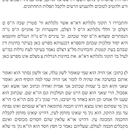
ורע ולהטיב לטובים ולהעניש הרעים ולקבל תפלות התחתונים.
זוהר נשא למתחילים
זוהר נשא למתקדמים
והתבררו ז' תקוני גלגלתא דא"א אשר גלגלתא וד' סטרין שבה ה"ס ם
זוהר בהעלותך למתחילים
דצלם וג' חללי גלגלתא ה"ס ל דצלם, והשערות וב' אוזניים ה"ס נו"ה
הנסתרים ומצחא ה"ס יסוד שבהם. וב' עיניים ה"ס נו"ה הנגלים וחוטמא
זוהר בהעלותך למתקדמים
היא יסוד ומלכות שבהם והספרא דבנעותא מפרש כאן בעיקר בחינות דין
שבהם בעת קטנות. והבחינות מל"צ דצלם נאמר בעיקר לעת גדלות כמ"ש
זוהר שלח לך למתחילים
לעיל בז' תקוני גלגלתא דא"א. את בחינות הגדלות צ מצלם אינו מפרש כאן
זוהר שלח לך למתקדמים
זוהר קורח למתחילים
ל) כתוב: אני הויה הוא שמי שאומר לשון נגלה, אני ולשון נסתר הוא ואומר
אותם במשיכה את שהיה לו לומר אני הויה שמי למה הוסיף הוא, ואומר
זוהר קורח למתקדמים
שאני והוא הם ב' שמות שכתוב אני אמית ואחיה וכתוב ואני אשא ואני
חוקת למתחילים
אסבול, הרי שאני הוא שם היינו שם המלכות וגם הו"א שם. שכתוב הוא
שענו ולו אנחנו וכן הוא באחד מי ישיבנו, הרי שנק' ג"כ בזם הו"א כי הו"א
חוקת מתקדמים
נק' מי שסתום ואינו נמצא דהינו חכמה סתימאה דא"א שנסתם ואינו נפתח
עד גמן התקון, הוא נק' מי שאינו מזדמן לעין, דהיינו שאינו מזדמן לקבלת
זוהר בלק למתחילים
החכמה המכונה עין. דהיינו או"א עלאין שהם חסדים מכוסים ואינם
זוהר בלק למתקדמים
מקבלים חכמה לעולם, שעליהם נאמר כי חפץ חסד הוא הו"א נק' מי שלא