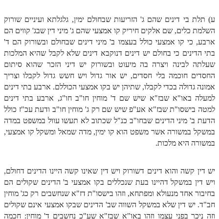
הזוהר הקדוש ויחי מתקדמים
ספר הזוהר – שמות
ע) תלת בי דינים שהם ג' הזריעות שבחולם ימין, גלגלתא ועיניים שורוק
השלמת כלים, שם אלקים חיריק קו אמצעי שהם ג' מיני דין שבג' קווים הם
הזוהר הקדוש שמות מתחילים
ארבע, כי קו אמצעי כולל בעצמו ב' מיני דינים שבחולם ובשורוק הם ד'
בתי הדינים כי בחולם יש דינים דנוקבא דינים שלא לקבל שהיא המלכות
הזוהר הקדוש שמות מתקדמים
שעלתה לבינה ויצרה בה מיעוט ובשורוק יש דיני הזכר שהוא סיתום
הזוהר הקדוש וארא מתחילים
החסדים חוכמה בלי חסדים, יש אור גדול ויש חשש גדול לקבלו וצריך
אמונה גדולה בכדי לקבלו, שתיהן יש בקו אמצעי הכוללם. ארבע בתי דינים
הזוהר הקדוש וארא מתקדמים
למעלה באו"א שבז"א שיש שם ד' מוחין חו"ב חו"ג, ארבע בתי דינים
למטה בישסו"ת שבז"א אע"פ שיש שם רק ג' מוחין חו"ב ודעת עכ"ז כולל
הזוהר הקדוש בא מתחילים
הדעת ב' מיני הדינים שבחו"ב כנ"ל שכתוב לא תעשו עוול במשפט במדה
הזוהר הקדוש בא מתקדמים
במשקל במשורה אשר משפט הוא קו ימין, מדה שמאל ומשקל קו אמצעי,
במשורה היא מלכות.
הזוהר הקדוש בשלח מתחילים
הזוהר הקדוש בשלח מתקדמים
יש דין קשה והוא דינים דשורוק ויש דין שאינו קשה היינו הדינים דחולם,
הזוהר הקדוש יתרו מתחילים
ויש דין במשקל דהיינו בעת שנכללים בקו אמצעי ב' הדינים שקולים הם
בחיבור אחד מנעולא ומפתחא, וזהו בישסו"ת דז"א שנחשבים רק כג' מוחין
הזוהר הקדוש יתרו מתקדמים
חב"ד. יש דין שלא במשקל השווה שב' הדינים שבקו אמצעי אינם שקולים
וזה ניכר בפני עצמו וזהו באו"א שבז"א שע"כ נחשבים ד' מוחין: חכמה
משפטים מתחילים