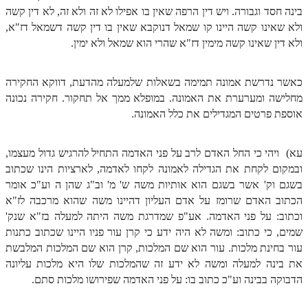
בינה חסד וגבורה. ויש דין הרפה שאין בו אפילו לא זה ולא זה, לא דין קשה
הזוהר הקדוש משפטים מתקדמים
ולא שאינו קשה היינו קו שמאל דנוקבא שאין בו דין קשה דשמאל דז"א,
ולא דין שאינו קשה מימין דז"א שהרי הוא שמאל ולא ימין.
הזוהר הקדוש תרומה השקפה
הזוהר הקדוש תרומה מתקדמים
כאשר נדרשת אמונה תמימה בשאלות שלמעלה מהדעת, דווקא החקירה
מחלישה ומערערת את האמונה. במופלא ממך אל תחקור. חקירה נכונה
הזוהר הקדוש ספרא דצניעותא
אוספת פרטים המגדילים את כלל האמונה.
הזוהר הקדוש תצווה השקפה
הזוהר הקדוש תצווה מתקדמים
עא) ויהי כי החל האדם לרב על פני האדמה התחיל להרגיש גדול מעצמו,
ובמקום לקחת את הגדילה לאמונה לקחו לאדמה, לארציות הינו שכתוב
ספר הזוהר הקדוש כי תשא השקפה
בשגם וק' אשר בשגם הוא אותיות משה ש' מ' וב"ג שהן ה וע"כ אומר
הכתוב האדם שרומז על אדם העליון דהיינו משה שהוא מרכבה לז"א
ספר הזוהר הקדוש כי תשא מתקדמים
וכתוב: על פני האדמה. אע"פ שמדרגת משה היתה למעלה בז"א שנק'
ספר הזוהר הקדוש ויקהל השקפה
שמים, כי כתוב: ומשה לא היה ידע כי קרן עור פניו היינו שכתוב כתנות
עור בחינת מלכות. עור הוא שם המלכות, קרן הוא שם המלכות המלבשת
ספר הזוהר הקדוש ויקהל מתקדמים
את בינה למעלה ומשה לא ידע זה שהמלכות שלו היא מלכות עליונה
ספר הזוהר הקדוש פיקודי מתחילים
הדבוקה בבינה וע"כ כתוב בו: על פני האדמה שפירושו מלכות סתם.
ספר הזוהר הקדוש פיקודי מתקדמים