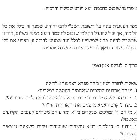
אשרי מי שנכנס בחכמה ויצא ויודע שביליה ודרכיה.
זוהר אחרי מות למתקדמים
הזוהר הקדוש – קדושים למתחילים
ספר הצניעות עונה על תשובת רשב"י לרבי יהודה, שספר זה כולל את כל
הזוהר הקדוש – קדושים למתקדמים
הלימוד, אך יכול להועיל רק למי שנכנס לחוכמה ויוצא ממנה בשלום, דהיינו
שמשכיל להיות פרט שמשפיע לכלל ועד שמגיע לדרגה זו, מצניע את כלי
ספר הזוהר אמור השקפה
הקבלה, שזה התיקון לרכישת צורת מחשבה אמונית.
ספר הזוהר אמור מתקדמים
ברוך ה' לעולם אמן ואמן
הזוהר הקדוש פרשת בהר למתחילים
הזוהר הקדוש פרשת בהר – מתקדמים
שאלות לחזרה ושינון בזהר ספרא דצניעותא לד-לה
זוהר בחוקותי למתחילים
1. מי הם ארבעת המלכים שנלחמים בחמשת המלכים?
2. מדוע החמישה מלכים עומדים בבהלה ולא יכלו לעמוד לפני הארבעה?
זוהר הקדוש בחוקותי למתקדמים
3. כיצד ג' קוים דאמא מייצגים את ד' אותיות הוי"ה?
4. מי הם ד' המלכים שנולדים בז"א ומדוע הם משולים לענבים הקלועים
ספר הזוהר – במדבר
באשכול?
זוהר במדבר מתחילים
5. מדוע ד' המלכים בז"א נחשבים שמעידים עדות כשאינם נמצאים
במקומם?
זוהר במדבר מתקדמים