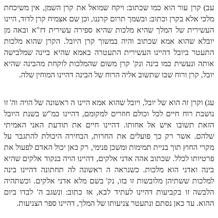
עב) קרן עור הוא כמו שכתוב: ויקח שמואל את קרן השמן, אין משיכחת
ספר הזוהר – ויקרא
מלכי אלא בקרן וכתוב: ובשמך תרום קרננו, וכן שם אצמיח קרן לדוד, היינו
העשירית של המלך שהיא מלכות שהיא ספירה עשירית דז"א ובאה מן
ספר הזוהר הקדוש זוהר ויקרא השקפה
יובלא שהוא אמא שכתוב והיה במשוך קרן היובל. הקרן שהוא מלכות
ספר הזוהר הקדוש זוהר ויקרא מתקדמים
התעטר ביובל דהיינו העשירית התעטרה באמא שהיא ביינה שמלבישה
אותה ונעשית כמו בינה ונק' קרן משום שהמלכות לוקחת מהבינה שהיא
זוהר צו מתחילים
יובל, קרן ורוח שבו שתשוב אליה הרוח של הבינה דהיינו המוחין שלה.
זוהר צו מתקדמים
עג) וקרן זה הוא של יובל, ויובל שהוא אמא היינו ה ראשונה של הויה וה' זו
פרשת שמיני מתחילים
נושבת רוח חיים לכל וכולם חוזרים למקומם, דהיינו כמ"ש בשנת היובל
פרשת שמיני מתקדמים
הזאת תשובו איש אל אחותו. דהיינו חיים את תודעת האני האמיתי
שלהם. אשר רק כך פועלים את החרות, הבחירה היכולת להתגבר על
ספר הזוהר פרשת תזריע למתחילים
מקרי החוץ תוך בניית תמימות ומשכן פנימי, רק כאן יכול האדם לפעול את
פרטיותו לכלל. שכתוב אהה אדני אלקים, דהיינו הויה בנקוד אלקים שהיא
ספר הזוהר פרשת תזריע למתקדמים
בינה ואדני הוא מלכות. כשנראה ה ראשונה לה תחתונה דהיינו בינה
זוהר מצורע מתחילים
למלכות ששתיהן מלובשות זו בזו, נק' בשם מלא אדני אלקים. וכשתהיה
הלבשה זו בקביעות דהיינו לעתיד לבא, אז כתוב: ונשגב ה' לבדו ביום
זוהר מצורע למתקדמים
ההוא. עד כאן נסתם ונתעטר צניעותו של המלך, דהיינו ספר הצניעות.
זוהר אחרי מות למתחילים