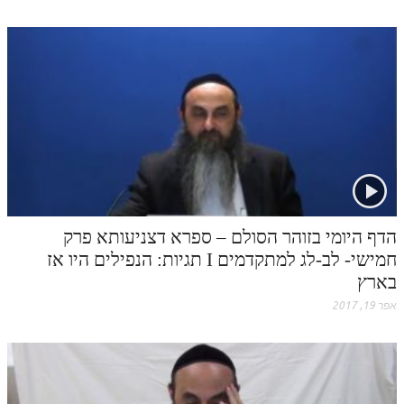
לאתר הבית
הרב אדם סיני
לבלוג הרב
לאתר ספר הרב
לדף היומי בתע"ס
הזמן סט זוהר
הזמן סט זוהר
הדף היומי בזוהר הסולם – ספרא דצניעותא פרק
ספרים להורדה
חמישי- לב-לג למתקדמים I תגיות: הנפילים היו אז
מנוע חיפוש בכתבי בעל הסולם
בארץ
אפר 19, 2017
חנות ספרים