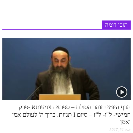
s
t
זוהר וילך מתקדמים
שידור חי
תוכן דומה
תגיות ונושאים
אודות האתר
אודות אתר הזוהר היומי
אודות בית מדרש הסולם
ספר הזוהר
גדולי ישראל על הזוהר
אפליקציית ספר הזוהר הקדוש
הדף היומי בזוהר הסולם – ספרא דצניעותא -פרק
חמישי- ל"ו- ל"ז – סיום I תגיות: ברוך ה' לעולם אמן
הקדשות על דיסקים
ואמן
תרומות
אפר 21, 2017