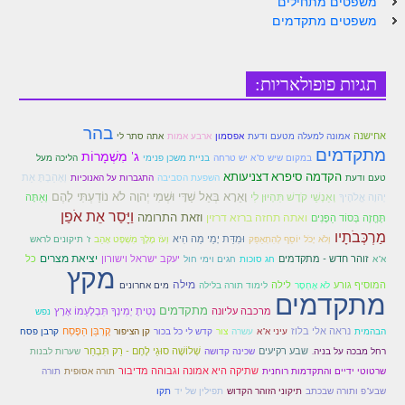
משפטים מתחילים
משפטים מתקדמים
תגיות פופולאריות:
בהר
אחישנה
אמונה למעלה מטעם ודעת
אפסמון
ארבע אמות
אתה סתר לי
מתקדמים
ג' מִשְׁמָרוֹת
במקום שיש ס"א יש טרחה
בניית משכן פנימי
הליכה מעל
הקדמה סיפרא דצניעותא
וְאָהַבְתָּ אֵת
טעם ודעת
השפעת הסביבה
התגברות על האנוכיות
וָאֵרָא בְּאֵל שַׁדָּי וּשְׁמִי יְהוָה לֹא נוֹדַעְתִּי לָהֶם
וְאַנְשֵׁי קֹדֶשׁ תִּהְיוּן לִי
יְהוָה אֱלֹהֶיךָ
וְאַתָּה
וַיָּסַר אֵת אֹפַן
וזאת התרומה
ואתה תחזה ברזא דרזין
תֶּחֱזֶה בְּסוֹד הַפָּנִים
מַרְכְּבֹתָיו
וּמִדַּת יָמַי מַה הִיא
וְלֹא יָכֹל יוֹסֵף לְהִתְאַפֵּק
וְעֹז מֶלֶךְ מִשְׁפָּט אָהֵב
ז' תיקונים לראש
יציאת מצרים
זוהר חדש - מתקדמים
יעקב ישראל וישורון
כל
א"א
חג סוכות
חגים וימי חול
מקץ
מילה
המוסיף גורע
לילה
לֹא אֶחְסָר
לימוד תורה בלילה
מים אחרונים
מתקדמים
מתקדמים
מרכבה עליונה
נָטִיתָ יְמִינְךָ תִּבְלָעֵמוֹ אָרֶץ
נפש
נראה אלי בלוז
קָרְבַּן הַפֶּסַח
הבהמית
עיני א"א
עשרה
צור
קדש לי כל בכור
קן הציפור
קרבן פסח
שבע רקיעים
שְׁלוֹשָׁה סוּגֵי לֶחֶם - רַק תִּבְחַר
רחל מבכה על בניה.
שכינה קדושה
שערות לבנות
שתיקה היא אמונה וגבוהה מדיבור
שרטוטי ידיים והתקדמות רוחנית
תורה אסופית
תורה
שבע"פ ותורה שבכתב
תיקוני הזוהר הקדוש
תפילין של יד
תקו