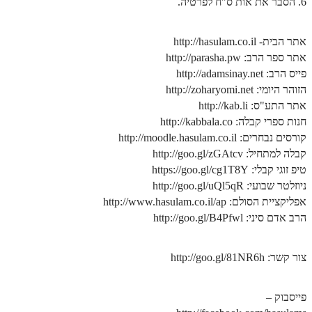
6. הסבר את אות ס"ח לפרטיה.
זוהר נשא למתחילים
אתר הבית- http://hasulam.co.il
זוהר נשא למתקדמים
אתר ספר הרב: http://parasha.pw
זוהר בהעלותך למתחילים
פייס הרב: http://adamsinay.net
הזוהר היומי: http://zoharyomi.net
זוהר בהעלותך למתקדמים
אתר התע"ס: http://kab.li
זוהר שלח לך למתחילים
חנות ספרי קבלה: http://kabbala.co
קורסים נבחרים: http://moodle.hasulam.co.il
זוהר שלח לך למתקדמים
קבלה למתחיל: http://goo.gl/zGAtcv
טיפ זוגי קבלי: https://goo.gl/cg1T8Y
זוהר קורח למתחילים
ניוזלטר שבועי: http://goo.gl/uQl5qR
זוהר קורח למתקדמים
אפליקציית הסולם: http://www.hasulam.co.il/ap
הרב אדם סיני: http://goo.gl/B4Pfwl
חוקת למתחילים
חוקת מתקדמים
צור קשר: http://goo.gl/81NR6h
זוהר בלק למתחילים
פייסבוק –
זוהר בלק למתקדמים