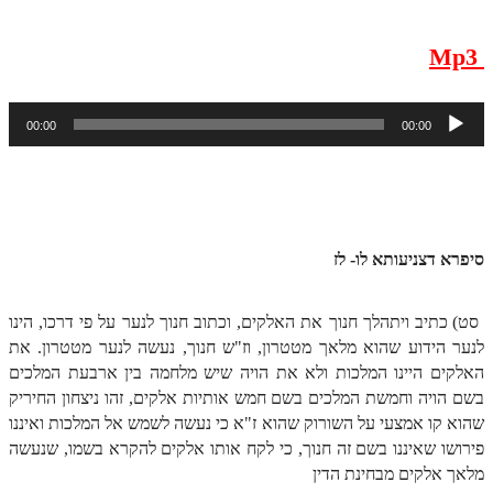
ספר הזוהר תולדות מתקדמים
ספר הזוהר ויצא מתחילים
Mp3
ספר הזוהר ויצא מתקדמים
נגן
00:00
00:00
ספר הזוהר וישלח מתחילים
אודיו
הזוהר הקדוש וישלח מתקדמים
—-
הזוהר הקדוש וישב מתחילים
הזוהר הקדוש וישב מתקדמים
סיפרא דצניעותא לו- לז
הזוהר הקדוש מקץ מתחילים
סט) כתיב ויתהלך חנוך את האלקים, וכתוב חנוך לנער על פי דרכו, הינו
הזוהר הקדוש מקץ מתקדמים
לנער הידוע שהוא מלאך מטטרון, וז"ש חנוך, נעשה לנער מטטרון. את
האלקים היינו המלכות ולא את הויה שיש מלחמה בין ארבעת המלכים
הזוהר הקדוש ויגש מתחילים
בשם הויה וחמשת המלכים בשם חמש אותיות אלקים, זהו ניצחון החיריק
הזוהר הקדוש ויגש מתקדמים
שהוא קו אמצעי על השורוק שהוא ז"א כי נעשה לשמש אל המלכות ואיננו
פירושו שאיננו בשם זה חנוך, כי לקח אותו אלקים להקרא בשמו, שנעשה
הזוהר הקדוש ויחי מתחילים
מלאך אלקים מבחינת הדין