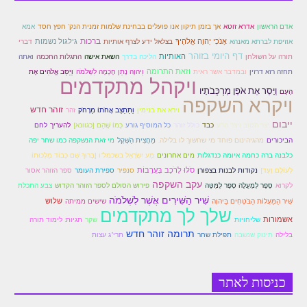
זוהר פנחס למתחילים
אמא
אדם הראשון
אדרא זוטא
אך בזמן תיקון אנו פועלים בבחינת שלמות זמנית הנק' חפץ חסד
זוהר פנחס למתקדמים
ברכות
אוזיפת לברתא מאנהא
אָנֹכִי יְהוָה אֱלֹהֶיךָ
גילגול נשמות
בצלאל ידע לצרף אותיות
דברי
דף היומי בזוהר
האותיות
השאת אישה
תורה על השולחן
הליכה בדרך
התגלות החכמה
ואתה
ספר הזוהר – דברים
וזאת התרומה
ובמדבר אשר ראית
וַיהוָה נָתַן חָכְמָה לִשְׁלֹמֹה
וַיַּסֵּב אֱלֹהִים אֶת
תחזה רזא דרזין
ויקהל מתקדמים
זוהר ואתחנן למתחילים
וַיָּסַר אֵת אֹפַן מַרְכְּבֹתָיו
הָעָם
ויקרא השקפה
זוהר חדש
וַתֵּתַצַּב אֲחֹתוֹ מֵרָחֹק
וירא את בנימין
זהר
זוהר ואתחנן למתקדמים
ייבום
כל המוסיף גורע
לחם
יצר הטוב ויצר הרע
כבד
כולל זוהר
כְּמוֹ שֶּׁהֵם [כגוונא]
להעריך
זוהר עקב מתחילים
הביכורים
מהגיהינום פוחד מי שחשוך לו בלילה.
מַחֲצִית הַשֶּׁקֶל
מי זאת הנשקפה כמו שחר יפה
כלבנה ברה כחמה איומה כנדגלות
מים אחרונים
מַע יִשְׂרָאֵל בשכמל"ו [בָּרוּךְ שֵׁם כְּבוֹד מַלְכוּתוֹ
זוהר הקדוש עקב למתקדמים
סֹלּוּ לָרֹכֵב בָּעֲרָבוֹת
לְעוֹלָם וָעֶד]
נקודות לבנות בצפורן
סנפיר
ספירת העומר
ספר הזוהר אסור
עקב השקפה
סֵפֶר לְמַעֲלֶה סֵפֶר לַמַּטֶּה
לקרוא
פירוש הסולם לספר הזוהר הקדוש
צבע התכלת
זהר שופטים מתחילים
שִׁיר הַשִּׁירִים אֲשֶׁר לִשְׁלֹמֹה
שִׁיר הַמַּעֲלוֹת הַבֹּטְחִים בַּיהוָה
שלוש
שישים ממיתה
שלך לך מתקדמים
זהר שופטים מתקדמים
אשמורות
שליחויות
שקר
תגיות: לימוד תורה
תרומה זוהר חדש
בלילה
תינוק שנשבה
תפילת שחר
תרי"ג עצות
זוהר כי תצא מתחילים
זוהר כי תצא מתקדמים
כניסות לאתר
זוהר וילך השקפה