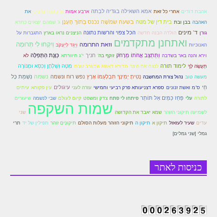
לאתר הבית
אמא השאילה בגדיה לבִתה
אהבת דודים
אחרי כל זאת
ארבע אמות
ארבעת המינים
את
בשעה שמֹשֶׁה נכנס בְּתוֹךְ הֶעָנָן
הרב אדם סיני
בית דין של מטה
האהבה
בבן ובת
ג' שמהם יוצאים כחדא
ד' מינים
הכל צפוי והרשות נתונה
גורן
הולדה הבנה חדשה
הניצנים נראו בארץ
התגברות על
לבלוג הרב
ואתחנן מתקדמים
וְיִקְחוּ לִי תְּרוּמָה
וזאת התרומה
האנוכיות
וַיַּגֵּד לְיַעֲקֹב
וַתֵּתַצַּב אֲחֹתוֹ מֵרָחֹק
חניך
כַּוָּנַת הַתְּפִלָּה
וירא והנה באר בשדבה
זוקף בה'
י"ג חיוורתא
לֹא
לאתר ספר הרב
לימוד תורה
מִטָּה וְשֻׁלְחָן וְכִסֵּא וּמְנוֹרָה
תַעֲשֶׂה לְךָ
לנצח את היצר
מדורא דאשא שבערב שבת
לדף היומי בתע"ס
נשמה
נָטִיתָ יְמִינְךָ תִּבְלָעֵמוֹ אָרֶץ
נפש רוח ונשמה
נִשְׁמַת כָּל
מעשה טוב
נהול צורת המחשבה
חַי
עיגולים
ס"מ ואשת זנונים
ספרא דצניעותא פרק רביעי וחמישי
עזרה לעני
עין פקוחא
עיתים
הזמן סט זוהר
פַּחַז כַּמַּיִם אַל תּוֹתַר
לתורה
עלי
פיתחו לי פתח
צדק ומשפט
קיום לעולם
שבי לנשמה
שיעורים
שמות השקפה
הזמן סט זוהר
לשמיעה תיקוני הזוהר
שמא יאבד את הקדושה
שני
עדים
שעיר לעזאזל
תיקון א
תיקון ה
תיקוני הזוהר מעלות הסולם
תיקונים זוהר
תפילין של יד
תרי
ספרים להורדה
גמלי [שני גמלים]
מנוע חיפוש בכתבי בעל הסולם
חנות ספרים
כניסות לאתר