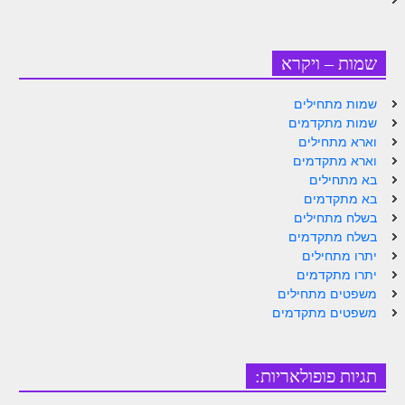
זוהר וילך מתקדמים
שידור חי
שמות – ויקרא
תגיות ונושאים
שמות מתחילים
שמות מתקדמים
אודות האתר
וארא מתחילים
וארא מתקדמים
אודות אתר הזוהר היומי
בא מתחילים
בא מתקדמים
אודות בית מדרש הסולם
בשלח מתחילים
בשלח מתקדמים
ספר הזוהר
יתרו מתחילים
יתרו מתקדמים
גדולי ישראל על הזוהר
משפטים מתחילים
משפטים מתקדמים
אפליקציית ספר הזוהר הקדוש
הקדשות על דיסקים
תגיות פופולאריות:
תרומות