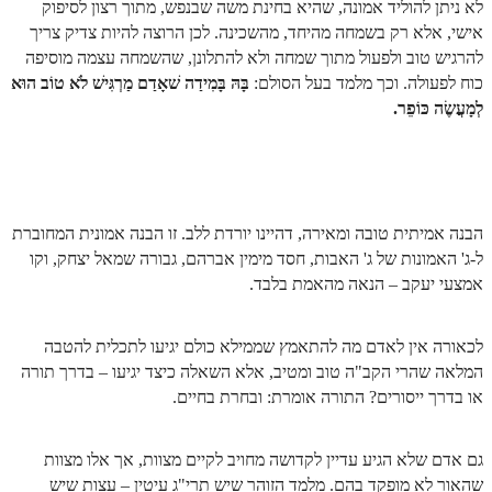
הזוהר הקדוש ויחי מתקדמים
לא ניתן להוליד אמונה, שהיא בחינת משה שבנפש, מתוך רצון לסיפוק
אישי, אלא רק בשמחה מהיחד, מהשכינה. לכן הרוצה להיות צדיק צריך
ספר הזוהר – שמות
להרגיש טוב ולפעול מתוך שמחה ולא להתלונן, שהשמחה עצמה מוסיפה
כוח לפעולה. וכך מלמד בעל הסולם:
בָּהּ בָּמִידַה שׁאָדַם מַרְגִּישׁ לֹא טוֹב הוּא
הזוהר הקדוש שמות מתחילים
לְמָעֲשֶׂה כּוֹפֵר.
הזוהר הקדוש שמות מתקדמים
הזוהר הקדוש וארא מתחילים
הזוהר הקדוש וארא מתקדמים
הבנה אמיתית טובה ומאירה, דהיינו יורדת ללב. זו הבנה אמונית המחוברת
הזוהר הקדוש בא מתחילים
ל-ג' האמונות של ג' האבות, חסד מימין אברהם, גבורה שמאל יצחק, וקו
אמצעי יעקב – הנאה מהאמת בלבד.
הזוהר הקדוש בא מתקדמים
הזוהר הקדוש בשלח מתחילים
לכאורה אין לאדם מה להתאמץ שממילא כולם יגיעו לתכלית להטבה
הזוהר הקדוש בשלח מתקדמים
המלאה שהרי הקב"ה טוב ומטיב, אלא השאלה כיצד יגיעו – בדרך תורה
או בדרך ייסורים? התורה אומרת: ובחרת בחיים.
הזוהר הקדוש יתרו מתחילים
הזוהר הקדוש יתרו מתקדמים
גם אדם שלא הגיע עדיין לקדושה מחויב לקיים מצוות, אך אלו מצוות
שהאור לא מופקד בהם. מלמד הזוהר שיש תרי"ג עיטין – עצות שיש
משפטים מתחילים