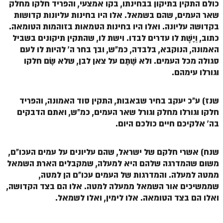
הזוהר הקדוש ויחי מתקדמים
כולם התקין בתיקון בבחינתו, בקו אמצעי, והפריד חלקו מחלק
שאר העמים, שהם בשמאל. אלו היו בחינות עליונות קדושות
ספר הזוהר – שמות
בקדושה עליונה. ואלו היו בחינות הטמאות בזוהמות הטומאה.
כתוב, וַיָשֶׁת לו עדרים לבדו. וישת לו, שהתקין תיקונים בשביל
הזוהר הקדוש שמות מתחילים
האמונה, הנוקבא, בלבדה, כמ"ש, ובך בחר ה' להיות לו לעם
הזוהר הקדוש שמות מתקדמים
סגולה מכל העמים. ולא שָׁתָם על צאן לבן, שלא שָׂם חלקו
וגורלו עימהם.
הזוהר הקדוש וארא מתחילים
הזוהר הקדוש וארא מתקדמים
שנז) ע"כ יעקב בחיר שבאבות, התקין סוד האמונה, והפריד
חלקו וגורלו מחלק וגורל שאר העמים, כמ"ש, ואתם הדבקים
הזוהר הקדוש בא מתחילים
בה' אלקיכם חיים כולכם היום.
הזוהר הקדוש בא מתקדמים
הזוהר הקדוש בשלח מתחילים
שנח) אשרי חלקם של ישראל, שהם עליונים על עמים העכו"ם,
משום שהמדרגה שלהם היא למעלה, שמקבלים הארת השמאל
הזוהר הקדוש בשלח מתקדמים
ממטה למעלה. והמדרגות של העמים עכו"ם הן למטה,
הזוהר הקדוש יתרו מתחילים
שממשיכים אור השמאל ממעלה למטה. אלו הם בצד הקדושה,
ואלו הם בצד הטומאה. אלו לימין, ואלו לשמאל.
הזוהר הקדוש יתרו מתקדמים
משפטים מתחילים