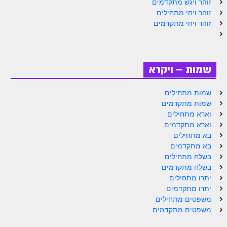
זוהר ויגש מתקדמים
לאתר הבית
זוהר ויחי מתחילים
זוהר ויחי מתקדמים
הרב אדם סיני
לבלוג הרב
לאתר ספר הרב
שמות – ויקרא
לדף היומי בתע"ס
שמות מתחילים
הזמן סט זוהר
שמות מתקדמים
וארא מתחילים
הזמן סט זוהר
וארא מתקדמים
בא מתחילים
ספרים להורדה
בא מתקדמים
מנוע חיפוש בכתבי בעל הסולם
בשלח מתחילים
בשלח מתקדמים
חנות ספרים
יתרו מתחילים
יתרו מתקדמים
משפטים מתחילים
משפטים מתקדמים