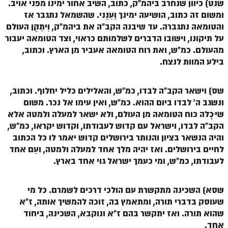
שנט) כיוון שנחרב ביהמ"ק, כתוב, השיב אחור ימינו מפני אויב.
ומשום זה כתוב, הושיעה ימינך וַעַנֵני. שהשמאל נתגבר אז
הזוהר הקדוש משפטים מתקדמים
והטומאה נתגברה. עד שיבנה הקב"ה את ביהמ"ק, וִיתַקֵּן העולם
הזוהר הקדוש תרומה השקפה
על תיקונו, וישובו הדברים לשלמותם כראוי, וצד הטומאה יעבור
מהעולם. כמ"ש, ואת רוח הטומאה אעביר מן הארץ. וכתוב,
הזוהר הקדוש תרומה מתקדמים
בילע המוות לנצח.
הזוהר הקדוש ספרא דצניעותא
שס) וישאר הקב"ה לבדו, כמ"ש, והאלילים כליל יחלוף. וכתוב,
הזוהר הקדוש תצווה השקפה
ונשגב ה' לבדו ביום ההוא. כמ"ש, ואין עימו אל נכר. משום
הזוהר הקדוש תצווה מתקדמים
שיִכְלה כוח הטומאה מן העולם, ולא ישאר למעלה ולמטה אלא
הקב"ה לבדו, וישראל עם קדוש לעבודתו, וקדוש יקראו, כמ"ש,
ספר הזוהר הקדוש כי תשא השקפה
והיה הנשאר בציון והנותר בירושלים קדוש יאמר לו כל הכתוב
לחיים בירושלים. ואז יהיה מלך אחד למעלה ולמטה, ועַם אחד
ספר הזוהר הקדוש כי תשא מתקדמים
לעבודתו, כמ"ש, ומי כעמך ישראל גוי אחד בארץ.
ספר הזוהר הקדוש ויקהל השקפה
ספר הזוהר הקדוש ויקהל מתקדמים
שסא) השכינה מתקשרת עם הולכי דרכים לשמרם. כל מי
שעוסק בדברי תורה, ומתאמץ בה, זוכה להמשיך אותה, ז"א
ספר הזוהר הקדוש פיקודי מתחילים
שהוא תורה. ואז יתקשר בהם ז"א ונוקבא, השכינה, ביחוד
אחד.
ספר הזוהר הקדוש פיקודי מתקדמים