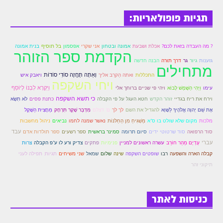
תגיות פופולאריות:
? מה העבדה בזאת לכם?
אכלת ושבעת
אמונה ובטחון
אני שקרי
אפסמון
בל תוסיף
בנית אמונה
הקדמת ספר הזוהר
גזענות
גיור
גר
דרך תורה
הבנה חדשה
מתחילים
וְאַתָּה תֶּחֱזֶה סוֹדִי סוֹדוֹת
התכללות
ואתה הַקרֵב אליך
ויאבק איש
ויחי השקפה
וַיִּקְרָא לִבְנוֹ לְיוֹסֵף
עימו
וַיְהִי הַשֶּׁמֶשׁ לָבוֹא
ויהי פי שניים ברוחך אלי
כי תשא השקפה
וירח את ריח בגדיי
זוהר הקדש
חטא העגל על פי הקבלה
כתנת פסים
לֹא תִשָּׂא
אֶת שֵׁם יְהוָה אֱלֹהֶיךָ לַשָּׁוְא
להגדיל את השם
לך לך
ם' דצלם
מִדְּבַר שֶׁקֶר תִּרְחָק
מַחֲצִית הַשֶּׁקֶל
מלכות
מקום שלא שולט בו ס"א
מַשְׁגִּיחַ מִן הַחַלֹּנוֹת
נאשר שמנה לחמו
נביאים
ניהול מחשבות
עבד
סוד הרפואה
סוד שרטוטי ידים
סיום תרומה
סמינר בראשית
ספר רשעים
ספר תולדות אדם
עברי
עֶדְיָם מֵהַר חוֹרֵב
עשרה ראשונים למניין
פנימיות
פתקים
צדיק ורע לו ע"פ הקבלה
צרות
שופטים השקפה
שינה
קבלה הארה והשפעה
רבו
שלום
שמאל
שני משיחים
תגיות: תפילה לעני
תיקוני זהר
כניסות לאתר