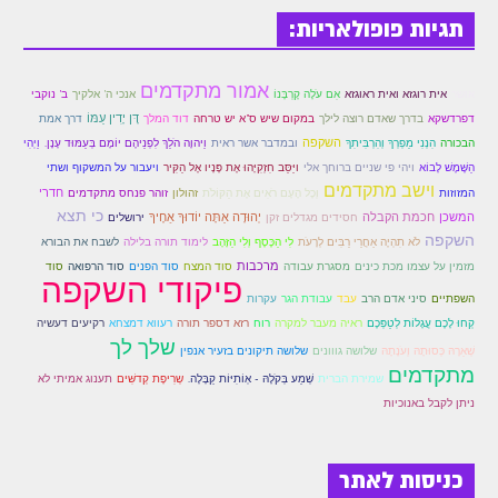
זוהר פנחס למתחילים
תגיות פופולאריות:
זוהר פנחס למתקדמים
אמור מתקדמים
אושר
אית רוגזא ואית ראוגזא
אִם עֹלָה קָרְבָּנוֹ
אנכי ה' אלקיך
ב' נוקבי
ספר הזוהר – דברים
דָּן יָדִין עַמּוֹ
דפרדשקא
בדרך שאדם רוצה לילך
במקום שיש ס"א יש טרחה
דוד המלך
דרך אמת
השקפה
זוהר ואתחנן למתחילים
הבכורה
הִנְנִי מַפְרְךָ וְהִרְבִּיתִךָ
ובמדבר אשר ראית
וַיהוָה הֹלֵךְ לִפְנֵיהֶם יוֹמָם בְּעַמּוּד עָנָן.
וַיְהִי
הַשֶּׁמֶשׁ לָבוֹא
ויהי פי שניים ברוחך אלי
ויַּסֵּב חִזְקִיָּהוּ אֶת פָּנָיו אֶל הַקִּיר
ויעבור על המשקוף ושתי
זוהר ואתחנן למתקדמים
וישב מתקדמים
וְכָל הָעָם רֹאִים אֶת הַקּוֹלֹת
חדרי
המזוזות
זהולון
זוהר פנחס מתקדמים
כי תצא
המשכן
חכמת הקבלה
יְהוּדָה אַתָּה יוֹדוּךָ אַחֶיךָ
חסידים מגדלים זקן
ירושלים
זוהר עקב מתחילים
השקפה
לֹא תִהְיֶה אַחֲרֵי רַבִּים לְרָעֹת
לִי הַכֶּסֶף וְלִי הַזָּהָב
לימוד תורה בלילה
לשבח את הבורא
מרכבות
זוהר הקדוש עקב למתקדמים
מזמין על עצמו מכת כינים
מסגרת עבודה
סוד המצח
סוד הפנים
סוד הרפואה
סוד
פיקודי השקפה
השפתיים
סיני אדם הרב
עבד
עבודת הגר
עקרות
זהר שופטים מתחילים
רקיעים דעשיה
קְחוּ לָכֶם עֲגָלוֹת לְטַפְּכֶם
ראיה מעבר למקרה
רוח
רזא דספר תורה
רעווא דמצחא
שלך לך
זהר שופטים מתקדמים
שְׁאֵרָהּ כְּסוּתָהּ וְעֹנָתָהּ
שלושה גווונים
שלושה תיקונים בזעיר אנפין
מתקדמים
שְרִיפָת קְדשִּׁים
שמירת הברית
שְׁמַע בְּקֹלָהּ - אְוֹתִיּוֹת קַבָּלָה.
תענוג אמיתי לא
זוהר כי תצא מתחילים
ניתן לקבל באנוכיות
זוהר כי תצא מתקדמים
זוהר וילך השקפה
כניסות לאתר