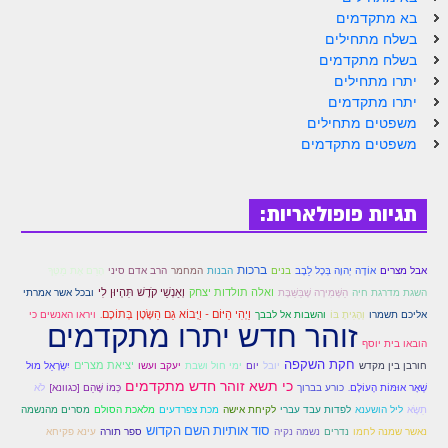
הזוהר הקדוש ויחי מתקדמים
בא מתקדמים
בשלח מתחילים
ספר הזוהר – שמות
בשלח מתקדמים
הזוהר הקדוש שמות מתחילים
יתרו מתחילים
יתרו מתקדמים
הזוהר הקדוש שמות מתקדמים
משפטים מתחילים
משפטים מתקדמים
הזוהר הקדוש וארא מתחילים
הזוהר הקדוש וארא מתקדמים
תגיות פופולאריות:
הזוהר הקדוש בא מתחילים
הזוהר הקדוש בא מתקדמים
ברכות
אבל מצרים
אוֹדֶה יְהוָה בְּכָל לֵבָב
בנים
הבנות
המחמר
הרב אדם סיני
הָרֵם אֶת מַטְּךָ
הַשְּׁמִירָה שֶׁבַּשַּׁבָּת
ואלה תולדות יצחק
וְאַנְשֵׁי קֹדֶשׁ תִּהְיוּן לִי
השגת מדרגת חיה
ובכל אשר אמרתי
הזוהר הקדוש בשלח מתחילים
וַיְהִי הַיּוֹם - וַיָּבוֹא גַם הַשָּׂטָן בְּתוֹכָם.
אליכם תשמרו
וְהָגִיתָ בּוֹ
והשבות אל לבבך
ויראו האנשים כי
זוהר חדש יתרו מתקדמים
הזוהר הקדוש בשלח מתקדמים
הובאו בית יוסף
חקת השקפה
יובל
ימי חול ושבת
יציאת מצרים
חורבן בין מקדש
יום
יעקב ועשו
יִשְׂרָאֵל מוּל
הזוהר הקדוש יתרו מתחילים
כי תשא זוהר חדש מתקדמים
שְׁאָר אוּמּוֹת הָעוֹלָם.
כורע בברוך
כְּמוֹ שֶּׁהֵם [כגוונא]
לֹא
הזוהר הקדוש יתרו מתקדמים
לפדות עבד עברי
לקיחת אישה
מלאכת הסולם
תִשָּׂא
ליל הושענא
מכת צפרדעים
מסרים מהנשמה
סוד אותיות השם הקדוש
נאשר שמנה לחמו
נדרים
נשמה נקיה
ספר תורה
עינא פקיחא
משפטים מתחילים