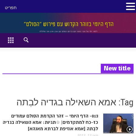
תפריט
סגור
דף הבית
זהר השקפה
זוהר מתקדמים
New title
להתחיל מההתחלה:
הקדמת ספר הזוהר מתחילים
Tag: אמא השאילה בגדיה לבִתה
הקדמת ספר הזוהר מתקדמים
013- הדף היומי – זהר הקדמת הסולם עמודים
ספר הזוהר בראשית
כז-כח למתקדמים| ☆תגיות: אמא השאילה בגדיה
ספר הזוהר בראשית א' מתחילים
לבִתה [אמא אוזיפת לברתא מאנהא]
מאי 13, 2013