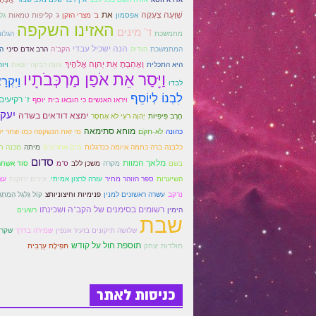
שָׁוְּעָה צְעָקָה
את
אפסמון
ב' מצרי הזקן
ג' קליפות טמאות
גל
האזינו השקפה
ד' מינים
מתמשכת
הגלו
הנה ישכיל עבדי
המתמשכת
הודיה
הקב"ה
הרב אדם סיני
ה
וְאָהַבְתָּ אֵת יְהוָה אֱלֹהֶיךָ
היא התכלית
והנה רבקה יוצאת
ויו
וַיָּסַר אֵת אֹפַן מַרְכְּבֹתָיו
וַיִּקְר
לבדו
לִבְנוֹ לְיוֹסֵף
ז' רקיעים
ויראו האנשים כי הובאו בית יוסף
יעק
ימצא דודאים בשדה
חֶרֶב פִּיפִיּוֹת
יְהוָה רֹעִי לֹא אֶחְסָר
מוחא סתימאה
כהונה
לֹא-תִקֹּם
מי זאת הנשקפה כמו שחר י
כלבנה ברה כחמה איומה כנדגלות
מים אחרונים
מיתה
מכנה ח
סדום
מלאך המוות
בשם
מקרה
משכן ללב
ס"מ
סוד אשחר
השיערות
ספר הזוהר מחיר
עזרה לרצון אמיתי.
עינים ירוקות
עצ
נרקב
עשרה ראשונים למנין
פנימיות וחיצוניותצ
קוֹל גַּלְגַּל הַמִתְגָ
רשומים בסימנים של הקב"ה ושכינתו
הימין
רשעים
שבת
שלושה תיקונים בזעיר אנפין
שמירה בדרך
שקר 
תוספת חול על קודש
תולדות יצחק
תּפִילָת עַרְבִית
כניסות לאתר