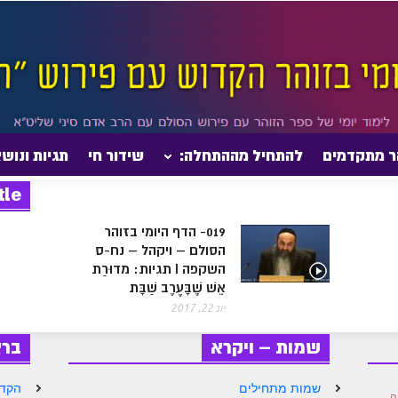
ר מתקדמים
להתחיל מההתחלה:
שידור חי
תגיות ונוש
tle
019- הדף היומי בזוהר
הסולם – ויקהל – נח-ס
השקפה I תגיות: מדוּרַת
אֵשׁ שֶׁבָּעֶרֶב שַׁבָּת
יונ 22, 2017
שמות – ויקרא
בר
שמות מתחילים
הקדמ
ָה