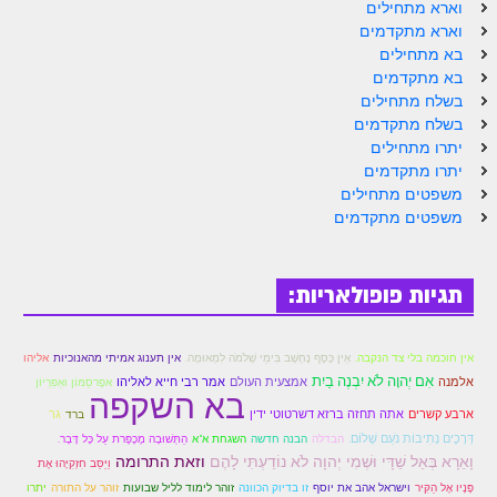
הזוהר הקדוש ויחי מתקדמים
וארא מתחילים
וארא מתקדמים
ספר הזוהר – שמות
בא מתחילים
בא מתקדמים
הזוהר הקדוש שמות מתחילים
בשלח מתחילים
בשלח מתקדמים
הזוהר הקדוש שמות מתקדמים
יתרו מתחילים
הזוהר הקדוש וארא מתחילים
יתרו מתקדמים
משפטים מתחילים
הזוהר הקדוש וארא מתקדמים
משפטים מתקדמים
הזוהר הקדוש בא מתחילים
הזוהר הקדוש בא מתקדמים
תגיות פופולאריות:
הזוהר הקדוש בשלח מתחילים
אין חוכמה בלי צד הנקבה.
אֵין כֶּסֶף נֶחְשָׁב בִּימֵי שְׁלֹמֹה לִמְאוּמָה.
אין תענוג אמיתי מהאנוכיות
אליהו
הזוהר הקדוש בשלח מתקדמים
אִם יְהוָה לֹא יִבְנֶה בַיִת
אלמנה
אמצעית העולם
אמר רבי חייא לאליהו
אפָרסֵמּוֹן ואַפִּרְיוֹן
בא השקפה
הזוהר הקדוש יתרו מתחילים
ארבע קשרים
אתה תחזה ברזא דשרטוטי ידין
גר
ברד
דְּרָכֶים נְתִיבוֹת נֹעַם שָׁלוֹם.
הבדלה
הבנה חדשה
השגחת א"א
הַתְּשׁוּבָה מֶכָפֶּרת עַל כָּל דָּבָר.
הזוהר הקדוש יתרו מתקדמים
וָאֵרָא בְּאֵל שַׁדָּי וּשְׁמִי יְהוָה לֹא נוֹדַעְתִּי לָהֶם
וזאת התרומה
וַיַּסֵּב חִזְקִיָּהוּ אֶת
פָּנָיו אֶל הַקִּיר
וישראל אהב את יוסף
זו בדיוק הכוונה
זוהר לימוד לליל שבועות
זוהר על התורה
יתרו
משפטים מתחילים