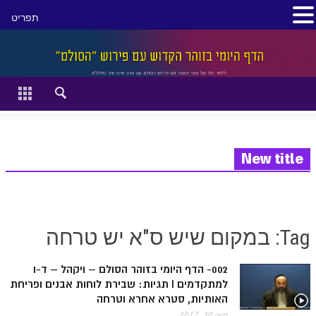
תפריט
סגור
דף הבית
זהר השקפה
זוהר מתקדמים
New title
להתחיל מההתחלה:
הקדמת ספר הזוהר מתחילים
Tag: במקום שיש ס"א יש טרחה
הקדמת ספר הזוהר מתקדמים
002- הדף היומי בזוהר הסולם – ויקהל – ד-ו
ספר הזוהר בראשית
למתקדמים I תגיות: שבירת לוחות אבנים ופריחת
ספר הזוהר בראשית א' מתחילים
האותיות, סטרא אחרא וטרחה
מאי 30, 2017