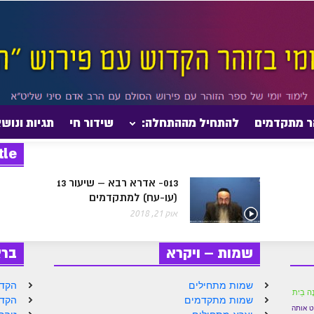
ר מתקדמים
להתחיל מההתחלה:
שידור חי
תגיות ונוש
tle
013- אדרא רבא – שיעור 13
(עו-עח) למתקדמים
אוק 21, 2018
שמות – ויקרא
בר
שמות מתחילים
הקדמ
ֶה בַיִת
שמות מתקדמים
הקדמ
ט אותה