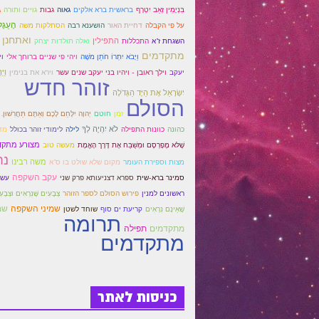
בִּנְיָמִין זְאֵב יִטְרָף
בראשית ברא אלקים
גאוה
גבות
גויים ותורה
ג
הָעֵגֶל
על פי הקבלה
דחיית האור
הושענא רבה
הסתלקות משה
ואתחנן
התפילין
ואלה תולדות יצחק
השגחת ז"א
התכללות
מתקדמים
וַיָּבֹא יִתְרוֹ חֹתֵן מֹשֶׁה
ויהי פי שניים ברוחך אלי
וי
וילך ראובן - ויהיו בני יעקב שנים עשר
וַיּ
יעקב
וירא את בנימין
זוהר חדש
יִשְׂרָאֵל אֶת הַיָּד הַגְּדֹלָה
הסולם
זמן
חוטם
יְהוָה יִלָּחֵם לָכֶם וְאַתֶּם תַּחֲרִשׁוּן.
לֹא יִהְיֶה לְךָ
כהונה
כוונות התפילה
לילה
לימודי זוהר בכולל
מד
מצורע מתקד
שֶׁלּא מֶפָרְסֶם וּמְשַׁבַּח אֶת דֶּרֶך הָאֱמֶת
מעשה טוב
נח
משה רבינו
מצות וספירת העומר
מקום שלא שולט בו ס"א
עקב השקפה
ספרא דצניעותא פרק שני
סמינר ברא-שית
עשר
ראשונים למנין
פירוש הסולם לספר הזוהר
צְבָעִים שֶּׁנִרְאִים וצְבָע
שמיני השקפה
שמ
שֶׁאֵינָם נִרְאִים
קריעת ים סוף
שוחד לשטן
תרומה
מתקדמים
תפילה
מתקדמים
כניסות לאתר