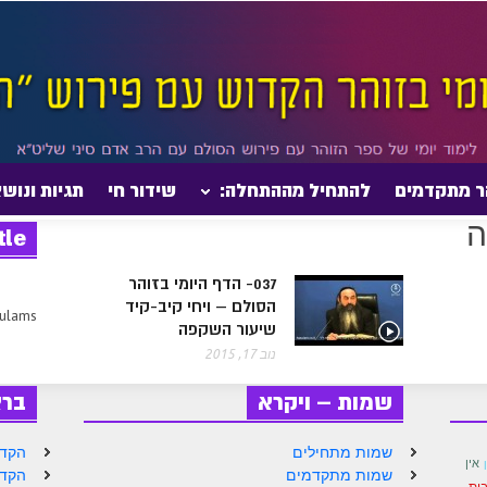
ר מתקדמים
להתחיל מההתחלה:
שידור חי
תגיות ונוש
tle
037- הדף היומי בזוהר
הסולם – ויחי קיב-קיד
sulams
שיעור השקפה
נוב 17, 2015
שמות – ויקרא
בר
שמות מתחילים
הקדמ
אין
שמות מתקדמים
הקדמ
ַיִת