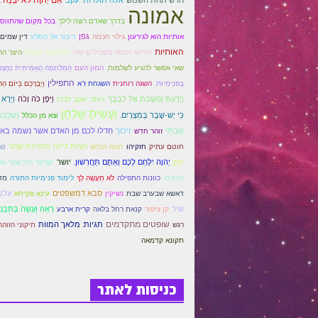
אמונה
בדרך שאדם רוצה לילך
בכל מקום שהתווספ
גפן
אותיות הוא לגירעון
גילוי חכמה
דיבור אל הסלע
דין שמים
האותיות
הזדווג חכמה בשבילים שלו
החלטות טובות
היצר הר
שאי אפשר להגיע לשלמות.
המון העם
הַמִּלְחָמָה הָאַמִּיתִּית נִמְצ
התפילין
בָּפּנִימִיוּת.
השגה רוחנית
השגחת ז"א
וַיְבָרְכֵם בַּיּוֹם הַ
וְיָדַעְתָּ וַהֲשֵׁבֹתָ אֶל לְבָבֶךָ
וַיִּפֶן כֹּה וָכֹה
וַיַּרְא
ויותר יעקב לבדו
וְעָשִׂיתָ שֻׁלְחָן
וְשָׁכַבְ
כִּי יֶשׁ-שֶׁבֶר בְּמִצְרָיִם.
וצא מן הכלל
אֲבֹתַי
זיכוך
חִדלו לכם מן האדם אשר נשמה באפ
זוהר חדש
חצות לילה ותפילת שחר
חוטם עתיק
חזקיהו
חטא הנחש
טה
יְהוָה יִלָּחֵם לָכֶם וְאַתֶּם תַּחֲרִשׁוּן.
יושר
יבק
יִשְׂרָאֵל מוּל שְׁאָר אוּ
הָעוֹלָם.
כוונות התפילה
לֹא תַעֲשֶׂה לְךָ
לימוד פנימיות התורה
מד
סבא דמשפטים
עלמ
דאשא שבערב שבת
נשיקין
עינא פקיחא
שיר
רְאֵה וַעֲשֵׂה בְּתַבְנ
קן ציפור
קנאת רחל בלאה
קרית ארבע
שופטים מתקדמים
תגיות: מלאך המוות
רגש
תיקוני הזוהר
תקונא קדמאה
כניסות לאתר