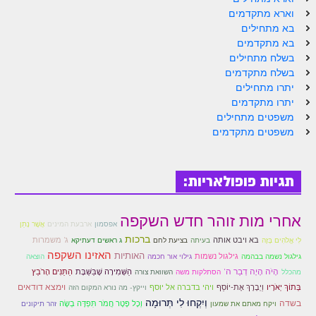
הזוהר הקדוש ויחי מתקדמים
וארא מתקדמים
ספר הזוהר – שמות
בא מתחילים
בא מתקדמים
הזוהר הקדוש שמות מתחילים
בשלח מתחילים
בשלח מתקדמים
הזוהר הקדוש שמות מתקדמים
יתרו מתחילים
יתרו מתקדמים
הזוהר הקדוש וארא מתחילים
משפטים מתחילים
משפטים מתקדמים
הזוהר הקדוש וארא מתקדמים
הזוהר הקדוש בא מתחילים
תגיות פופולאריות:
הזוהר הקדוש בא מתקדמים
הזוהר הקדוש בשלח מתחילים
אחרי מות זוהר חדש השקפה
אפסמון
ארבעת המינים
אֲשֶׁר נָתַן
הזוהר הקדוש בשלח מתקדמים
ברכות
בא ויבט אותה
ג' משמרות
לִי אֱלֹהִים בָּזֶה
בעיתה
בציעת לחם
ג ראשים דעתיקא
האזינו השקפה
האותיות
גילגול נשמות
גילגול נשמה בבהמה
גילוי אור חכמה
הוצאה
הזוהר הקדוש יתרו מתחילים
הָיׂה הָיָה דְבַר ה'
הַשְּׁמִירָה שֶׁבַּשַּׁבָּת
הַתַּנִּים הָרֹבֵץ
מהכלל
הסתלקות משה
השוואת צורה
ויהי בדברה אל יוסף
וימצא דודאים
בְּתוֹךְ יְאֹרָיו
וַיְבָרֶךְ אֶת-יוֹסֵף
הזוהר הקדוש יתרו מתקדמים
וייקץ- מה נורא המקום הזה
וְיִקְחוּ לִי תְּרוּמָה
בשדה
וְכָל פֶּטֶר חֲמֹר תִּפְדֶּה בְשֶׂה
ויקח מאתם את שמעון
זהר תיקונים
משפטים מתחילים