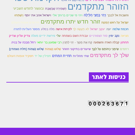
הזוהר מתקדמים
ובעשור לחודש השביעי
הַשְּׁמִירָה שֶׁבַּשַּׁבָּת
הזוהר הקדוש משפטים מתקדמים
וַיְהִי בַּחֲצִי הַלַּיְלָה
וַיִּשְׁתַּחוּ
והשבות אל לבבך
ויהי פי שניים ברוחך אלי
וישראל אהב את יוסף
זוהר חדש יתרו מתקדמים
הזוהר הקדוש תרומה השקפה
יִשְׂרָאֵל עַל-רֹאשׁ הַמִּטָּה
חירופים אומות העולם
חכמת שלמה
יונה
יעקב ישראל
לֹא תַעֲשֶׂה לְךָ
לקיחת אישה
מלה בסלע
מספר העליות לתורה
הזוהר הקדוש תרומה מתקדמים
מציאה
נקב ימין
סוד הצפורניים
עבודת השם בשמחה
עלי
פירשת ידיים מעלה
צדיק עליון וצדיק
תחתון
קבלה הארה והשפעה
קַח אֶת מַטְּךָ - יְהִי לְתַנִּין
רבי שמעון בר יוחאי
רחל מבכה על בניה.
הזוהר הקדוש ספרא דצניעותא
רחמים
שִׂימֵנִי כַחוֹתָם עַל לִבֶּךָ
שיעורים בתיקוני הזוהר
שָׁלוֹש נְשָׁמוֹת
שָׁלוֹש נְשָׁמוֹת [תלת נשמתין]
שלך לך מתקדמים
הזוהר הקדוש תצווה השקפה
שתי מרגליות
תחיית המתים
תפילין של יד
תפקיד אומות העולם
הזוהר הקדוש תצווה מתקדמים
כניסות לאתר
ספר הזוהר הקדוש כי תשא השקפה
ספר הזוהר הקדוש כי תשא מתקדמים
ספר הזוהר הקדוש ויקהל השקפה
ספר הזוהר הקדוש ויקהל מתקדמים
ספר הזוהר הקדוש פיקודי מתחילים
ספר הזוהר הקדוש פיקודי מתקדמים