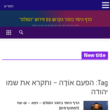
תפריט
סגור
דף הבית
זהר השקפה
זוהר מתקדמים
New title
להתחיל מההתחלה:
הקדמת ספר הזוהר מתחילים
Tag: הפעם אוֹדֶה – ותקרא את שמו
הקדמת ספר הזוהר מתקדמים
יהודה
ספר הזוהר בראשית
הדף היומי בזוהר הסולם – ויצא – עו-עח
ספר הזוהר בראשית א' מתחילים
(למתקדמים)