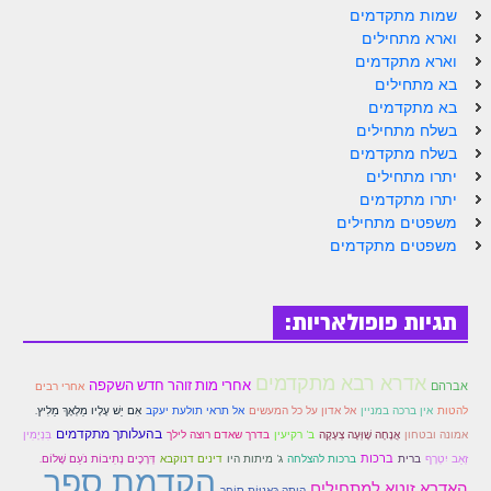
הזוהר הקדוש ויחי מתקדמים
שמות מתקדמים
וארא מתחילים
ספר הזוהר – שמות
וארא מתקדמים
הזוהר הקדוש שמות מתחילים
בא מתחילים
בא מתקדמים
הזוהר הקדוש שמות מתקדמים
בשלח מתחילים
בשלח מתקדמים
הזוהר הקדוש וארא מתחילים
יתרו מתחילים
יתרו מתקדמים
הזוהר הקדוש וארא מתקדמים
משפטים מתחילים
משפטים מתקדמים
הזוהר הקדוש בא מתחילים
הזוהר הקדוש בא מתקדמים
תגיות פופולאריות:
הזוהר הקדוש בשלח מתחילים
הזוהר הקדוש בשלח מתקדמים
אדרא רבא מתקדמים
אחרי מות זוהר חדש השקפה
אברהם
אחרי רבים
הזוהר הקדוש יתרו מתחילים
להטות
אין ברכה במניין
אל אדון על כל המעשים
אל תראי תולעת יעקב
אִם יֵשׁ עָלָיו מַלְאָךְ מֵלִיץ.
בהעלותך מתקדמים
אמונה ובטחון
אֲנָחָה שָׁוְּעָה צְעָקָה
ב' רקיעין
בדרך שאדם רוצה לילך
בִּנְיָמִין
הזוהר הקדוש יתרו מתקדמים
ברית
ברכות
זְאֵב יִטְרָף
ברכות להצלחה
ג' מיתות היו
דינים דנוקבא
דְּרָכֶים נְתִיבוֹת נֹעַם שָׁלוֹם.
הקדמת ספר
האדרא זוטא למתחילים
משפטים מתחילים
הָיְתָה כָּאֳנִיּוֹת סוֹחֵר