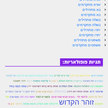
הזוהר הקדוש ויחי מתקדמים
וארא מתקדמים
ספר הזוהר – שמות
בא מתחילים
בא מתקדמים
הזוהר הקדוש שמות מתחילים
בשלח מתחילים
בשלח מתקדמים
הזוהר הקדוש שמות מתקדמים
יתרו מתחילים
יתרו מתקדמים
הזוהר הקדוש וארא מתחילים
משפטים מתחילים
משפטים מתקדמים
הזוהר הקדוש וארא מתקדמים
הזוהר הקדוש בא מתחילים
תגיות פופולאריות:
הזוהר הקדוש בא מתקדמים
הזוהר הקדוש בשלח מתחילים
אַל-תִּתְחַר
אהבת רעים
אודה השם בכל לבב
אור זרוע לצדיק
אַחֲרֵי הוֹדִיעַ אֱלֹהִים אוֹתְךָ אֶת-כָּל-זֹאת
הזוהר הקדוש בשלח מתקדמים
בַּמְּרֵעִים
בריאת העולם
את האהבה
בראשית
ג' קווין
ג' קליפות טמאות
דיבור
דרכי תשובה
ואלה המלכים
וְאַתָּה תֶּחֱזֶה בְּסוֹד
הושענא רבה
התגלות החכמה
ואתה ברזא ברזא דשרטוטי ידין
הזוהר הקדוש יתרו מתחילים
שׂרְטּוֹטי יָדַיִם.
וַיָּבֹא עֲמָלֵק.
וַיִּבְנֵהוּ שֶׁבַע שָׁנִים
וירא יעקב כי יש שבר במצרים
ואתה תחזה רזא דרזין
וּמֹשֶׁה הָיָה רֹעֶה
ויתור על הרצון
וּלְיוֹסֵף יֻלַּד - בְּטֶרֶם תָּבוֹא שְׁנַת הָרָעָב
וְלַמִּצְרִים לָמָּה?
וְעָשׂוּ אֲרוֹן
זהר
הזוהר הקדוש יתרו מתקדמים
זוהר הקדוש
כִּי
תיקונים
חיים לפי חוקי העליון
חכמת שלמה
חתונה
יבק
משפטים מתחילים