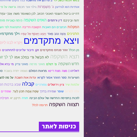
בינה נקראת מחשבה
בכל מקום שהתווספ
ג' מִשְׁמָרוֹת
אותיות הוא לגירעון
גילוי אור חכמה
גרושה על פי
דהיינו ביטול העצמי האנוכי הכוזב. לכן כשאומר משה: אָנֹכִי עֹמֵד בּ
האזינו השקפה
דין ורחמים
הָיְתָה כָּאֳנִיּוֹת סוֹחֵ
יְהוָה וּבֵינֵיכֶם
המקלות
הקשבה הדיבה
הניצנים הם האבות
התנהגות לפי הש
התנינים
וילך מתקדמי
וְהִנֵּה טוֹב מְאֹד
וַיִּגְוַע וַיֵּאָסֶף אֶל עַמָּיו
ויצא מתקדמים
וַיִּקְרָא לִבְנוֹ לְיוֹס
זקן
מן הכלל
זוהר פנחס מתקדמים
חיבור עליונים לתחתונים
כ
תצא השקפה
לך לך זו
לֹא תְבַשֵּׁל גְּדִי בַּחֲלֵב אִמּוֹ
חדש השקפה
מי ברא אל
ם' דצלם
מאזני מרמה
מאזני צדק
דאליהו |
מצת דינא
מצה
מראות הסולם
נשמה יתרה בשבת
סו
השיערות
ספר הזוהר אסור לקרוא
עדות אות השבת
על מה להצ
קבלה
עלמות שיר
ציון וירושלים
צפורניים
שבע ברכות הכ
שופר
שְׂפַת אֱמֶת תִּכּוֹן לָעַד.
עלה למרום
שמירה בדרך
שפתיים
לזכות בתפיסה החדשה של עולם הבינה
תורה
תיקון יא
תּפִילָת 
תצווה השקפה
תרומה לכלל
כניסות לאתר