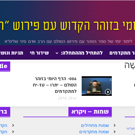
ר מתקדמים
להתחיל מההתחלה:
שידור חי
תגיות ונוש
tle
006- הדף היומי בזוהר
הסולם – יתרו – טז-יח
למתקדמים
יונ 30, 2016
שמות – ויקרא
בר
שמות מתחילים
הקדמ
שְּׁלִישִׁי
שמות מתקדמים
הקדמ