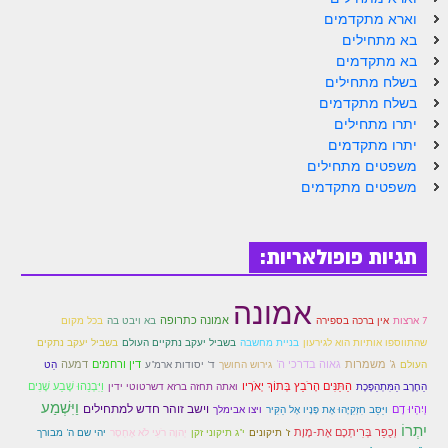
הזוהר הקדוש ויחי מתקדמים
וארא מתקדמים
ספר הזוהר – שמות
בא מתחילים
בא מתקדמים
הזוהר הקדוש שמות מתחילים
בשלח מתחילים
בשלח מתקדמים
הזוהר הקדוש שמות מתקדמים
יתרו מתחילים
יתרו מתקדמים
הזוהר הקדוש וארא מתחילים
משפטים מתחילים
משפטים מתקדמים
הזוהר הקדוש וארא מתקדמים
הזוהר הקדוש בא מתחילים
תגיות פופולאריות:
הזוהר הקדוש בא מתקדמים
הזוהר הקדוש בשלח מתחילים
אמונה
אמונה כתרופה
7 ארצות
אין ברכה בספירה
בא ויבט בה
בכל מקום
הזוהר הקדוש בשלח מתקדמים
שהתווספו אותיות הוא לגירעון
בניית מחשבה
בשביל יעקב נתקיים העולם
בשביל יעקב נתקים
ג' משמרות
גאוה בדרכי ה'
דין ורחמים
דמעה
העולם
גירוש החושך
ד' יסודות ארמ"ע
הַט
הזוהר הקדוש יתרו מתחילים
הַתַּנִּים הָרֹבֵץ בְּתוֹךְ יְאֹרָיו
וַיִּבְנֵהוּ שֶׁבַע שָׁנִים
הַחֶרֶב הַמִּתְהַפֶּכֶת
ואתה תחזה ברזא דשרטוטי ידין
וַיִּשְׁמַע
הזוהר הקדוש יתרו מתקדמים
וישב זוהר חדש למתחילים
וְיִהְיוּ דָם
ויַּסֵּב חִזְקִיָּהוּ אֶת פָּנָיו אֶל הַקִּיר
ויצו אבימלך
יִתְרוֹ
וְכֻפַּר בְּרִיתְכֶם אֶת-מָוֶת
ז' תיקונים
י"ג תיקוני זקן
יְהוָה רֹעִי לֹא אֶחְסָר
יהי שם ה' מבורך
משפטים מתחילים