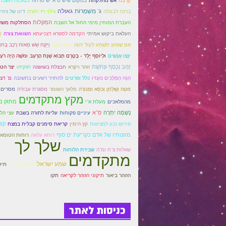
קָרְבָּנוֹ
אש מתלקחת
במקום שיש ס"א יש טרחה
ג' מִשְׁמָרוֹת
גאולה
ברכה לבטלה
גילוי רזי תורה
דינו של גיהי
המקלות
העברת המוחין מימי החול אל השבת
הסתלקות משה
וַ
העלאת ביקוש אמיתי
הקדמה לספרא דצניעתא
השוואת צורה
אִם שָׁמוֹעַ תִּשְׁמַע לְקוֹל יְהוָה
ויחי יעקב
וַיִּקַּח שֵׁשׁ מֵאוֹת רֶכֶב בָּחו
וּמֹשֶׁה הָיָה רֹעֶ
יִנָּצוּ אֲנָשִׁים
וּלְיוֹסֵף יֻלַּד - בְּטֶרֶם תָּבוֹא שְׁנַת הָרָעָב
זָהָב וָכֶסֶף וּנְחֹשֶׁת
זוהר ויקרא
חבצלת בשושנה
חזקיהו
יצר הטו
הִנֵּה הַמְּלָכִים נוֹעֲדוּ
כלל ופרטים
להחזיר רשעים בתשובה
ם' דצ
מִטָּה וְשֻׁלְחָן וְכִסֵּא וּמְנוֹרָה
מלאך השומר
מסגרת עבודה
מסרים
מקץ מתקדמים
מתוק מ
מהמלאכים
מעלת א"י
נָשְׁמָה יִתְרָה
ס"א
עיניים פקוחות
עליות לתורה בשבת
עצי הלב
קש
פירוש נכון למציאות
קץ הימין
קריאת סימנים קבלית במצח
מזונותיו של אדם כקריעת ים סוף
רוחא עלאה
רוחות הטומא
שלך לך
שאלות צ"ח ומ"ה
שבירת הלוחות
מתקדמים
שמע ישראל
תגובה ראויה
תיק
הזוהר ביאור
תיקוני הזוהר לקריאה
תקו
כניסות לאתר