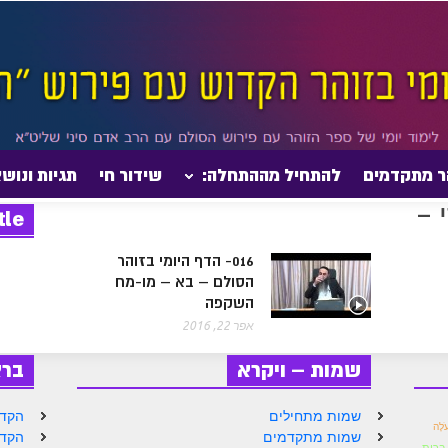
ר מתקדמים
להתחיל מההתחלה:
שידור חי
תגיות ונוש
tle
016- הדף היומי בזוהר
הסולם – בא – מו-מח
השקפה
אפר 22, 2016
שמות – ויקרא
בר
שמות מתחילים
הקדמ
ֹלָה
שמות מתקדמים
הקדמ
ברית