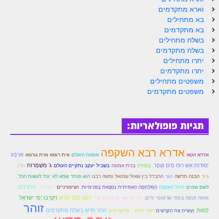
הזוהר הקדוש ויחי מתקדמים
וארא מתקדמים
ספר הזוהר – שמות
בא מתחילים
בא מתקדמים
הזוהר הקדוש שמות מתחילים
בשלח מתחילים
בשלח מתקדמים
הזוהר הקדוש שמות מתקדמים
יתרו מתחילים
יתרו מתקדמים
הזוהר הקדוש וארא מתחילים
משפטים מתחילים
משפטים מתקדמים
הזוהר הקדוש וארא מתקדמים
הזוהר הקדוש בא מתחילים
תגיות פופולאריות:
הזוהר הקדוש בא מתקדמים
הזוהר הקדוש בשלח מתחילים
אדרא רבא השקפה
אַרְבַּע
אדרא זוטא
אומות הועלם
אית רוגזא ואית גורגזא
הזוהר הקדוש בשלח מתקדמים
יֶסּוֹדוֹת אֵשׁ רוּחַ מַיִם וְעָפָר.
ג' מִשְׁמָרוֹת
בחירה
בנית אמונה
בשביל יעקב נתקיים העולם
גורן
גיור
הבנה חדשה
הגר
ההבדל בין שאול שמואל ומשה רבנו
הוא פוחד שמא לא יוכל לעשות הכל
הזוהר הקדוש יתרו מתחילים
הציפורניים
השקפה
התנינים
לשם שמים
היכל האהבה
הַמִּלְחָמָה הָאַמִּיתִּית נִמְצֵאת בָּפּנִימִיוּת.
וַיָּקָם מֶלֶךְ חָדָשׁ
וַיִּקְרְבוּ יְמֵי יִשְׂרָאֵל
וְאַתָּה תֶּחֱזֶה בְּסוֹד שׂרְטּוֹטי יָדַיִם.
ויהי פי שניים ברוחך אלי
הזוהר הקדוש יתרו מתקדמים
זוהר
לָמוּת
זוהר חדש בשלח מתקדמים
וְעָשִׂיתָ אֶת הַקְּרָשִׁים
זוהר חדש - מתקדמים
משפטים מתחילים