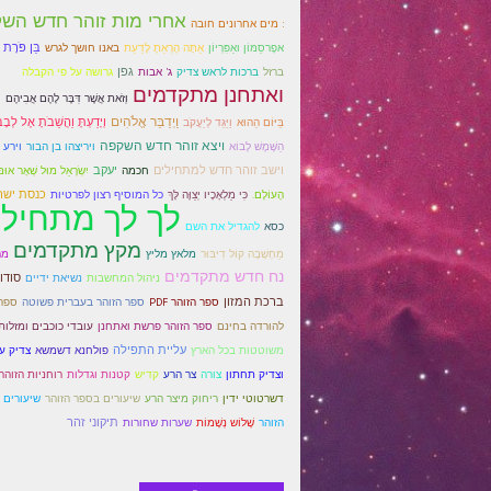
אחרי מות זוהר חדש הש
: מים אחרונים חובה
אַתָּה הָרְאֵתָ לָדַעַת
בֵּן פֹּרָת 
אפָרסֵמּוֹן ואַפִּרְיוֹן
באנו חושך לגרש
ברזל
גפן
ברכות לראש צדיק
ג' אבות
גרושה על פי הקבלה
ואתחנן מתקדמים
וְזֹאת אֲשֶׁר דִּבֶּר לָהֶם אֲבִיהֶם
ו
וַיְדַבֵּר אֱלֹהִים
וְיָדַעְתָּ וַהֲשֵׁבֹתָ אֶל לְבָב
בַּיּוֹם הַהוּא
וַיַּגֵּד לְיַעֲקֹב
ויצא זוהר חדש השקפה
הַשֶּׁמֶשׁ לָבוֹא
וירע 
ויריצהו בן הבור
וישב זוהר חדש למתחילים
יעקב
חכמה
יִשְׂרָאֵל מוּל שְׁאָר אוּמ
כִּי מַלְאָכָיו יְצַוֶּה לָּךְ
כנסת ישר
הָעוֹלָם.
כל המוסיף רצון לפרטיות
לך לך מתחילי
כסא
להגדיל את השם
מקץ מתקדמים
מַחְשָׁבָה קוֹל דִיבּוּר
מר
מלאץ מליץ
נח חדש מתקדמים
ניהול המחשבות
סודו
נשיאת ידיים
ברכת המזון
ספר הזוהר PDF
ספר הזוהר בעברית פשוטה
ספר 
להורדה בחינם
ספר הזוהר פרשת ואתחנן
עובדי כוכבים ומזלות
עליית התפילה
פולחנא דשמשא
צדיק על
משוטטות בכל הארץ
וצדיק תחתון
צורה
צר הרע
קדיש
קטנות וגדלות
רוחניות הזוהר
דשרטוטי ידין
ריחוק מיצר הרע
שיעורים בספר הזוהר
שיעורים ב
שָׁלוֹש נְשָׁמוֹת
תיקוני זהר
הזוהר
שערות שחורות