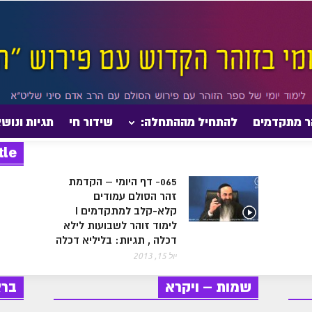
ר מתקדמים
להתחיל מההתחלה:
שידור חי
תגיות ונוש
tle
065- דף היומי – הקדמת
זהר הסולם עמודים
קלא-קלב למתקדמים I
לימוד זוהר לשבועות לילא
דכלה , תגיות: בליליא דכלה
יול 15, 2013
שמות – ויקרא
בר