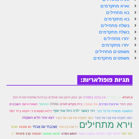
הזוהר הקדוש ויחי מתקדמים
וארא מתקדמים
ספר הזוהר – שמות
בא מתחילים
בא מתקדמים
הזוהר הקדוש שמות מתחילים
בשלח מתחילים
בשלח מתקדמים
הזוהר הקדוש שמות מתקדמים
יתרו מתחילים
יתרו מתקדמים
הזוהר הקדוש וארא מתחילים
משפטים מתחילים
משפטים מתקדמים
הזוהר הקדוש וארא מתקדמים
הזוהר הקדוש בא מתחילים
תגיות פופולאריות:
הזוהר הקדוש בא מתקדמים
הזוהר הקדוש בשלח מתחילים
א זעירא
אור חסדים
אין ברכה בספירה
אך בזמן תיקון אנו פועלים בבחינת שלמות זמנית הנק'
הזוהר הקדוש בשלח מתקדמים
גאולה
השאת אישה
חפץ חסד
ארבעת המינים
את האהבה
בית מקדש לאדם
המחמר
השבטים
ויהי כאשר ילדה רחל את יוסף
הַתְּשׁוּבָה מֶכָפֶּרת עַל כָּל דָּבָר.
וַיִּירְאוּ הָאֲנָשִׁים כִּי הוּבְאוּ בֵּית יוֹסֵף
הזוהר הקדוש יתרו מתחילים
ויצא זוהר חדש השקפה
ויַּסֵּב חִזְקִיָּהוּ אֶת פָּנָיו אֶל הַקִּיר
וַיַּסֵּב חִזְקִיָּהוּ אֶת פָּנָיו אֶל הַקִּיר
וירא מתחילים
וְשָׁכַבְתִּי עִם אֲבֹתַי
הזוהר הקדוש יתרו מתקדמים
ויריצהו בן הבור
חג סוכות
חגים
וימי חול
חודשי הזכר וחודשי הנקבה בשנה
חופש הפרט
חכמה ואמונה
חכמות
חֶרֶב פִּיפִיּוֹת
י"ג
משפטים מתחילים