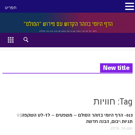
תפריט
סגור
דף הבית
זהר השקפה
זוהר מתקדמים
New title
להתחיל מההתחלה:
הקדמת ספר הזוהר מתחילים
Tag: חוויות
הקדמת ספר הזוהר מתקדמים
013- הדף היומי בזוהר הסולם – משפטים – לז-לט השקפה|☆
ספר הזוהר בראשית
תגיות:יבום, הבנה חדשה
ספר הזוהר בראשית א' מתחילים
ספט 14, 2016