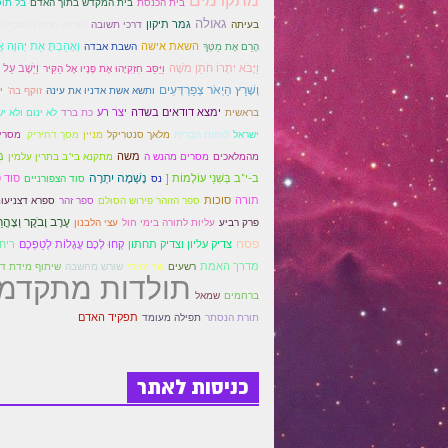
בית הכנסת
בית המקדש בתוך האדם
בל תוס
גאולה
גמר תיקון
בעיתה
דרכי תשובה
הזדווג חכמה בשבילים
השאת אישה
וְאָהַבְתָּ אֵת יְהוָה אֱ
הָרֵם אֶת מַטְּךָ
השבת אבדה
וַיָּבֹא יִתְרוֹ חֹתֵן מֹשֶׁה
וַיֵּשֶׁב עַל
וַיַּסֵּב חִזְקִיָּהוּ אֶת פָּנָיו אֶל הַקִּיר
וְשָׁרַץ הַיְאֹר צְפַרְדְּעִים
ותשא אשת אדניו את עינה
זוקף בה'
י
ימצא דודאים בשדה
יצר רע
בראשית
כת ברד
לא ינום ולא י
ישראל
לוחות הברית
מלאך סנטריקל
מניין
מסך דחיריק.
מסרי
משה
מִ
מהמלאכים
מסרים מהנש ה
מתקנא בי"ב בתרין עלמין
נָשְׁמָה יִתְרָה
ב-י"ב בְּשִׁנֵּי עוֹלָמוֹת [
סוד 
נס
סוד הצפורניים
תורה
סוכות
ספר הזוהר פירוש הסולם
ספר זהר
ספרא דצניעו
עֶרֶב וָבֹקֶר וְצָהֳר
פרק רביע
עליות לתורה בימי חול
עצי הלבנון
פסח
צדיק עליון וצדיק תחתון
קְחוּ לָכֶם עֲגָלוֹת לְטַפְּכֶם
ריח
מדרך האמת
רשעים
שד יהודי
שורש מחשבה
שיתוף מידת די
תולדות מתקדמי
ברחמים
שמאל
תפקיד האדם
תורת הנסתר
תפילה מעומד
כניסות לאתר