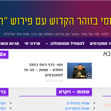
ר מתקדמים
להתחיל מההתחלה:
שידור חי
תגיות ונוש
tle
025- הדף היומי בזוהר
הסולם – שמות – פב-פד
למתקדמים
פבר 21, 2016
שמות – ויקרא
בר
שמות מתחילים
הקדמ
הר
שמות מתקדמים
הקדמ