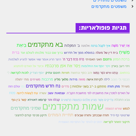
משפטים מתקדמים
הזוהר הקדוש משפטים מתקדמים
הזוהר הקדוש תרומה השקפה
תגיות פופולאריות:
הזוהר הקדוש תרומה מתקדמים
בא מתקדמים
הזוהר הקדוש ספרא דצניעותא
בִּיאַת
אָז יָשִׁיר מֹשֶׁה
ב' המקלות
אלמנה
איך לקבל ברכה
מְשִׁיחַ
ברית
בית דין של מעלה
במופלא ממך אל תדרוש
ברוך שם כבוד מלכותו לעולם ועד
הזוהר הקדוש תצווה השקפה
ברכת המזון
גיהנום
הָיׂה הָיָה דְבַר ה'
האני האמיתי
היצר הרע אומר שאי אפשר להגיע לשלמות.
וַיָּסַר אֵת אֹפַן מַרְכְּבֹתָיו
ויהי רעב בארץ
ויכר יוסף את החלומות
וכיצד על האדם להתנהג
הזוהר הקדוש תצווה מתקדמים
וְנָתְנוּ אִישׁ כֹּפֶר נַפְשׁוֹ
בהתאם.
זהב כסף ונחושת
חוויות
חוטם עתיק
יוסף הצדיק
לזכות לקדושה
לִי
ספר הזוהר הקדוש כי תשא השקפה
מרכבות
לילה
לקיחת אישה
מידות
מלאך מליץ
הַכֶּסֶף וְלִי הַזָּהָב
מזוזה
משיחים
מתי יתגלה
נח חדש מתקדמים
מִתְתַּקֶן ב-י"ב בְּשִׁנֵּי עוֹלָמוֹת [
משיח?
מתן תורה
נדרים
נס
עולם הזה
ספר הזוהר הקדוש כי תשא מתקדמים
פסח
עֵת לַעֲשׂוֹת לַיהוָה
על האדם לסכרן את מחשבתו לפי מחשבת הקב"ה.
עצמאות
עשב
עשרה
צַדִּיקִים אֲשֶׁר מַגִּיעַ אֲלֵהֶם כְּמַעֲשֵׂה הָרְשָׁעִים
צבע התכלת
קבלה זהר
קרומא דאווירא
קשר בין גוף
ספר הזוהר הקדוש ויקהל השקפה
שמות מתקדמים
שמיני מתקדמים
לנפש
שורש הנשמה
ספר הזוהר הקדוש ויקהל מתקדמים
תחיית המתים
תורה שבכתב ותורה שבע"פ
שרטוטי כף היד
תיקון פנימי קודם לחיצוני
תיקוני הזוהר לקריאה
תסכים לוותר על התפיסה הגשמית
ספר הזוהר הקדוש פיקודי מתחילים
ספר הזוהר הקדוש פיקודי מתקדמים