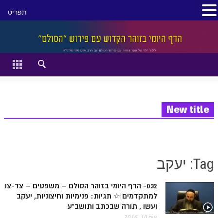
תפריט
סגור
דף הבית
זהר השקפה
זוהר מתקדמים
New title
להתחיל מההתחלה:
הקדמת ספר הזוהר מתחילים
Tag: יעקב
הקדמת ספר הזוהר מתקדמים
032- הדף היומי בזוהר הסולם – משפטים – צד-צו
ספר הזוהר בראשית
למתקדמים|☆ תגיות: פנימיות וחיצוניות, יעקב
ספר הזוהר בראשית א' מתחילים
ועשו , תורה שבכתב ותושב"ע
אוק 10, 2016