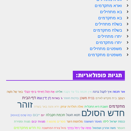
הזוהר הקדוש ויחי מתקדמים
וארא מתקדמים
ספר הזוהר – שמות
בא מתחילים
בא מתקדמים
הזוהר הקדוש שמות מתחילים
בשלח מתחילים
בשלח מתקדמים
הזוהר הקדוש שמות מתקדמים
יתרו מתחילים
יתרו מתקדמים
הזוהר הקדוש וארא מתחילים
משפטים מתחילים
משפטים מתקדמים
הזוהר הקדוש וארא מתקדמים
הזוהר הקדוש בא מתחילים
תגיות פופולאריות:
הזוהר הקדוש בא מתקדמים
הזוהר הקדוש בשלח מתחילים
אור חכמה
איך לקבל ברכה
אין חכמה בלי צד נקבה
אליהו
אֶת הַכֹּל רָאִיתִי בִּימֵי הֶבְלִי
בְּאֵר שֶל מֹשֶׁה
דף הבית
הזוהר הקדוש בשלח מתקדמים
בנית משכן
דָּן יָדִין עַמּוֹ
ויַעֲקֹב
בית מקדש לאדם
ברכות הזוהר
ג' בארות
זוהר
מתקדמים
ואלה תולדות יצחק
השבת היא התכלית
וירא והנה באר בשדה
הזוהר הקדוש יתרו מתחילים
חדש הסולם
חטא העגל
ייבום
חכמת הקבלה
יום
כְּמוֹ שֶּׁהֵם [כגוונא]
הזוהר הקדוש יתרו מתקדמים
כנסת ישראל
מאמר השושנה
לילה
מלחמת היצר
מסרים מהנש ה
מצוות יבום
מצות וספירת
נח חדש מתקדמים
העומר
משה אהרון ושמואל
מֵתָה עָלַי רָחֵל בַּדֶּרֶךְ
נהול צורת המחשבה
משפטים מתחילים