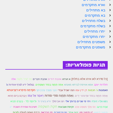
הזוהר הקדוש ויחי מתקדמים
וארא מתקדמים
ספר הזוהר – שמות
בא מתחילים
בא מתקדמים
הזוהר הקדוש שמות מתחילים
בשלח מתחילים
בשלח מתקדמים
הזוהר הקדוש שמות מתקדמים
יתרו מתחילים
יתרו מתקדמים
הזוהר הקדוש וארא מתחילים
משפטים מתחילים
משפטים מתקדמים
הזוהר הקדוש וארא מתקדמים
הזוהר הקדוש בא מתחילים
תגיות פופולאריות:
הזוהר הקדוש בא מתקדמים
הזוהר הקדוש בשלח מתחילים
[כל סדרא לאו איהו אלא בתלת]
אָז יָשִׁיר מֹשֶׁה
אלה
א זעירא
אהבת דודים
אהבת חברים
הזוהר הקדוש בשלח מתקדמים
תולדות יעקב
אמא אוזיפת לברתא מאנהא
אַתָּה תֶּחֱזֶה בְּסוֹד הַשְּׂפָתַיִם.
בצלאל ידע לצרף אותיות
ג'
הנה ישכיל עבדי
הקדמה סיפרא דצניעותא
האמונות
ג' חכמות
דן ידין עמו
הִנְנִי מַפְרְךָ וְהִרְבִּיתִךָ
הזוהר הקדוש יתרו מתחילים
וְאַתָּה תֶּחֱזֶה סוֹדִי סוֹדוֹת
וְאַתָּה תֶּחֱזֶה בְּסוֹד שׂרְטּוֹטי יָדַיִם.
וַיֹּאמֶר אֶל עַמּוֹ
וַיְבָרְכֵם בַּיּוֹם הַהוּא
וַיִּגַּשׁ אֵלָיו יְהוּדָה
ויהי פי שניים ברוחך אלי
וירע בעיני ה'
ויצו אבימלך
וּלְיוֹסֵף יֻלַּד - בְּטֶרֶם תָּבוֹא
הזוהר הקדוש יתרו מתקדמים
חקת השקפה
זקיפת אצבעות
י"ג
שְׁנַת הָרָעָב
וְעֹז מֶלֶךְ מִשְׁפָּט אָהֵב
חשיבות שמירת השבת
משפטים מתחילים
תיקוני דיקנא
ימי הבריאה
י"ג תיקוני זקן
יְהוָה אֶחָד
יופ הכיפורים
ירידת נשמה לעולם
לזכות