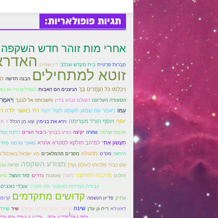
תגיות פופולאריות:
אחרי מות זוהר חדש השקפה
האדרא
חֲבֵרוּת פּרַטִית
בית מקדש שבלב
דין שמים
זוטא למתחילים
הֵן
הבנה חדשה
וְיִכָּלְמוּ כֹּל הַנֶּחֱרִים בָּךְ
הניצנים הם האבות
הנפילים היו אז בא
וַיֹּאמֶר
הסעודה העליונה
העולם נברא בדין
והשבותה אל לבבך
עַמּוֹ
ויהי כאשר ילדה ר
וַיֹּאמֶר אִם שָׁמוֹעַ תִּשְׁמַע לְקוֹל יְהוָה
יוסף
ויוסף הורד מצרימה
וירא את בנימין
וצא מן הכלל
ז' ת
חכמת שלמה
טהרה
יקיצה
כורע בברוך
כיבוד הורים
כתנת פסי
תַעֲשׂוּן אִתִּי
למיהב חולקא לסטרא אחרא
מאזני מרמה
מחיי
מנעולא
היראה
מט"ט
מסרים מהמלאכים
מַע יִשְׂרָאֵל בשכמל"ו [ב
מצורע השקפה
שֵׁם כְּבוֹד מַלְכוּתוֹ לְעוֹלָם וָעֶד]
מראה נבו
מרכבה תחתונה
משה
וחלום
נאמנות
נדרים
סוד המצל
סיו
סיום תרומה
עבודת המידות כאמצעי ולא מטרה
עובדי כוכבים 
קדושים מתקדמים
עתיק
פדיון הנשמה
קרומ
שינה
דאווירא
ריח גן עדן
שיעורי זוהר פירוש הסולם
שיר
שירה