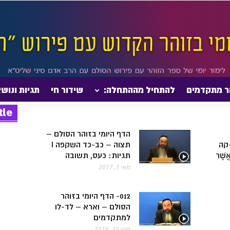
ר מתקדמים
להתחיל מההתחלה:
שידור חי
תגיות ונוש
tle
הדף היומי בזוהר הסולם –
קה
תצוה – כב-כד השקפה I
 אֲשֶׁר
תגיות: כעס, תשובה
מאי 1, 2017
012- הדף היומי בזוהר
הסולם – וארא – לד-לו
למתקדמים
מרץ 20, 2016