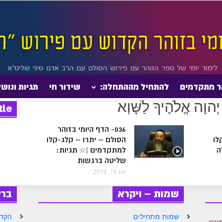
ר מתקדמים
להתחיל מההתחלה:
שידור חי
תגיות ונוש
tle
036- הדף היומי בזוהר
לו
הסולם – יתרו – קלג-קלו
ה
למתקדמים |☆ תגיות:
שליטה ברגשות
אוג 19, 2016
שמות – ויקרא
בר
שמות מתחילים
הקדמ
מאנהא