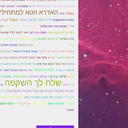
בְּרָב עָם הַדְרַת מֶלֶךְ
ג' משמרות
ברכות להצלחה
ג' שמהם יוצאי
האדרא זוטא למתחילי
גאולה
דבר
הָעֵגֶל
הדף היומי בתיקוני הזוהר
הקב"ה 
הגלות המתמשכת
וְהַלֻּחֹת מַעֲשֵׂה אֱלֹהִים הֵמָּה
אדנ"י
וְאָהַבְתָּ אֵת יְהוָה אֱלֹהֶיךָ
ויח
וְכֻפַּר בְּרִיתְכֶם אֶת-מָוֶת
וּמֹשֶׁה הָיָה רֹעֶה
זוהר לימוד לליל שבועות
חֶרֶב פִּיפִיּוֹת
י"ג מידות רחמים
יבק
כוונת הלב
כֹּל אֲשֶׁר תֹּאמַר אֵ
לִבְנוֹת בֵּית הַמִּקְדָּשׁ שֶׁל מַטֵּה
שָׂרָה
מדע ואמונה
מעלות הסולם 
מצפון עלו
מצוות התורה התלויות בדיבור
מצות וספירת העומר
להיפתח הרעה.
עִבְדוּ אֶ
נדרים
ס"מ
ספר הזוהר להורדה בחינם
בְּיִרְאָה
עור כראי הנפש
עיני א"א
על האדם לסכרן את מחשבתו ל
עֲלִיַּת הַתְּפִלָּה
מחשבת הקב"ה.
עפר
פירוש הסולם לספר הזו
קדוש
קליפה
קן ציפור
קרומא דאווירא
רוחניות הזוהר
שועלים ע
שלח לך השקפה
שְׁמ
בי"ע
שכל
שתי
יִשְׂרָאֵל בשכמל"ו [בָּרוּךְ שֵׁם כְּבוֹד מַלְכוּתוֹ לְעוֹלָם וָעֶד]
מרגליות
תיקוני הזוהר שיע
תגיות: כלל והפרט
תולדות יצחק
לצפיה
תְּפִלָּה לְמֹשֶׁ
תכונות הנפש
תפילה בלחש
תפילין של יד
מצוות