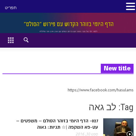
תפריט
סגור
דף הבית
זהר השקפה
זוהר מתקדמים
New title
להתחיל מההתחלה:
https://www.facebook.com/hasulams
הקדמת ספר הזוהר מתחילים
Tag: לב גאה
הקדמת ספר הזוהר מתקדמים
ספר הזוהר בראשית
027- הדף היומי בזוהר הסולם – משפטים –
עט-פא השקפה |☆ תגיות: גאוה
ספר הזוהר בראשית א' מתחילים
ספט 30, 2016