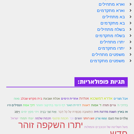
הזוהר הקדוש ויחי מתקדמים
וארא מתחילים
וארא מתקדמים
ספר הזוהר – שמות
בא מתחילים
הזוהר הקדוש שמות מתחילים
בא מתקדמים
בשלח מתחילים
הזוהר הקדוש שמות מתקדמים
בשלח מתקדמים
יתרו מתחילים
הזוהר הקדוש וארא מתחילים
יתרו מתקדמים
משפטים מתחילים
הזוהר הקדוש וארא מתקדמים
משפטים מתקדמים
הזוהר הקדוש בא מתחילים
הזוהר הקדוש בא מתקדמים
תגיות פופולאריות:
הזוהר הקדוש בשלח מתחילים
אדרא דמשכנא
אבל מצרים
אותיות
אחרית הימים
גאוה
אכלת ושבעת
בית מקדש שבלב
הזוהר הקדוש בשלח מתקדמים
בדרכי ה'
גויים תורה
ד' אמות
דאגות
דחיית האור
דף היומי בתיקוני הזוהר
דרך אמת
הנפילים היו
הזוהר הקדוש יתרו מתחילים
וַיַּסֵּב
אז בארץ
השגת מדרגת חיה
הַתְּשׁוּבָה מֶכָפֶּרת עַל כָּל דָּבָר.
וְאֵת שְׁנֵי בָנֶיהָ
ויהי מִקץ ימים
אֱלֹהִים אֶת הָעָם
זווגים
וְעָשׂוּ אֲרוֹן
זווג רוחני
זכר
חכמת פרצוף
חכמת שלמה
יונתי תמתי
ישראל
יתרו השקפה זוהר
הזוהר הקדוש יתרו מתקדמים
מעל השליטה של הכוכבים והמזלות
חדש
משפטים מתחילים