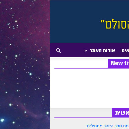
אים
אודות האתר
New ti
אשית
ת ספר הזוהר מתחילים