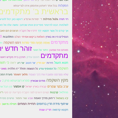
המקלות
בכל אתר דאתוון אתוספן איהו לגריעותא
בראשית ב' מתקדמים
רזי תורה
גלגול מחילות
ד' יסודות ארמ"ע
דווקא כאן יכול להגיע
לשלמות. הבא להיטהר מסייעים אותו שכתוב: ומשה עלה אל האל
אך קודם כֹּל אֲשֶׁר תִּמְצָא יָדְךָ
דרכיו של הקב"ה
הניצנים הם האב
ו
הנפילים היו אז בארץ
העלאת ביקוש אמיתי
הצלם
התלהבות
מתקדמים
ויגש השקפה
וְאַתָּה תֶּחֱזֶה סוֹדִי סוֹדוֹת
ויד
זוהר חדש ית
מאתם את שמעון
ויתור על האור
מתקדמים
חוטם עתיק
חורבן בית מקדש ראשון 
כי תשא
חטא העגל
יראה
חירות
יום הדין
יצר הטוב
יצר רע
השקפה
כל המוסיף גורע
כל הנשמה תהלל י"ה הללויה
מאזני 
שֶׁלּא מֶפָרְסֶם וּמְשַׁבַּח אֶת דֶּרֶך הָאֱמֶת
מלאך השומר
מערת המכפ
מקץ השקפה
ספרא דצניעותא פרק 2
מתים שבארץ
ע
עֶרֶב וָבֹקֶר וְצָהֳרַיִם
קו אמצעי
קבורה בארץ ישראל
קין הבל שת
מהללאל
קרבנות
קשים זיווגים לפני הקב"ה כקריעת ים סוף
ר"ז
ק"ג בשמאל
ריחוק מדרך האמת
שבע
שור וחמור.
שישים ממית
תחיית המתים
שיתוף מידת הדין ברחמים
תפילה מיושב
ת
תקונא קדמאה
תרי"ג עצות