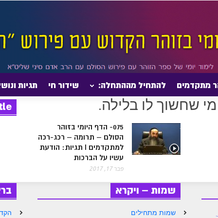
ר מתקדמים
להתחיל מההתחלה:
שידור חי
תגיות ונוש
tle
075- הדף היומי בזוהר
הסולם – תרומה – רכג-רכה
למתקדמים I תגיות: הודעת
עשיו על הברכות
פבר 17, 2017
שמות – ויקרא
בר
שמות מתחילים
הקדמ
'