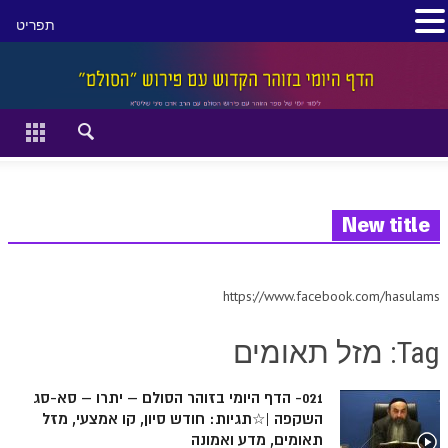
תפריט
סגור
דף הבית
זהר השקפה
זוהר מתקדמים
New title
להתחיל מההתחלה:
https://www.facebook.com/hasulams
הקדמת ספר הזוהר מתחילים
Tag: מזל תאומים
הקדמת ספר הזוהר מתקדמים
ספר הזוהר בראשית
021- הדף היומי בזוהר הסולם – יתרו – סא-סג
השקפה |☆תגיות: חודש סיון, קו אמצעי, מזל
ספר הזוהר בראשית א' מתחילים
תאומים, מדע ואמונה