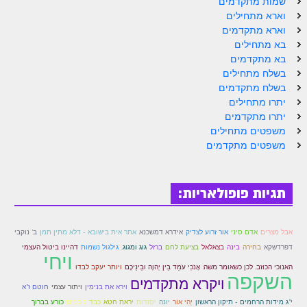
שמות מתקדמים
הזוהר הקדוש ויחי מתקדמים
וארא מתחילים
ספר הזוהר – שמות
וארא מתקדמים
בא מתחילים
הזוהר הקדוש שמות מתחילים
בא מתקדמים
בשלח מתחילים
הזוהר הקדוש שמות מתקדמים
בשלח מתקדמים
יתרו מתחילים
הזוהר הקדוש וארא מתחילים
יתרו מתקדמים
הזוהר הקדוש וארא מתקדמים
משפטים מתחילים
משפטים מתקדמים
הזוהר הקדוש בא מתחילים
הזוהר הקדוש בא מתקדמים
תגיות פופולאריות:
הזוהר הקדוש בשלח מתחילים
הזוהר הקדוש בשלח מתקדמים
אבל מצרים
אדם סיני
אור זרוע לצדיק
אידרא דמשכנא
אתר אית בישובא - דלא מתין תמן
ב' נוקבי
גילגול נשמות
דפרדשקא
בחירה
בינה
בצאלאל
בציעת לחם
ברזל
גוג ומגוג.
דהיינו ביטול העצמי
ויחי
הזוהר הקדוש יתרו מתחילים
האנוכי הכוזב. לכן כשאומר משה: אָנֹכִי עֹמֵד בֵּין יְהוָה וּבֵינֵיכֶם
ויותר יעקב לבדו
השקפה
הזוהר הקדוש יתרו מתקדמים
ויקרא מתקדמים
וירא את בנימין
ויתור עצמי
חוטם ז"א
יסודות
כוכבים
י"ג מידות הרחמים - תיקון הראשון
יְהִי אוֹר
יונה
יראת חטא
כבד
כורע בברוך
משפטים מתחילים